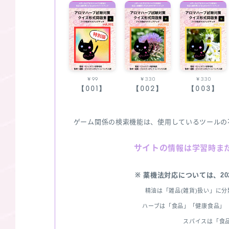
￥99
￥330
￥330
【001】
【002】
【003】
ゲーム関係の検索機能は、使用しているツールの
サイトの
情報は学習時ま
※ 薬機法対応については、2
精油は「雑品(雑貨)扱い」に
ハーブは「食品」「健康食品」「
スパイスは「食