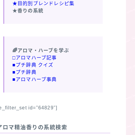
★目的別ブレンドレシピ集
★香りの系統
🌈アロマ・ハーブを学ぶ
□アロマハーブ記事
■プチ辞典 クイズ
■プチ辞典
■アロマハーブ事典
fe_filter_set id="64829"]
アロマ精油香りの系統検索