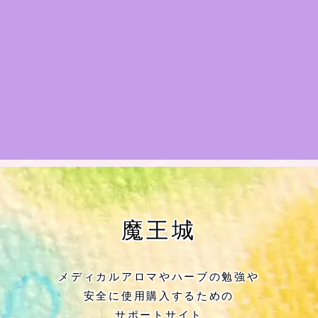
★アロマハーブ傾向チェック
目次
★導きの階層図/目次
秘密部屋
お知らせ
Cジャスミン瑠璃地楽の主な活動先リン
魔王城
ク集
プロフィール
メディカルアロマやハーブの勉強や
安全に使用購入するための
アロマハーブアンケート
サポートサイト