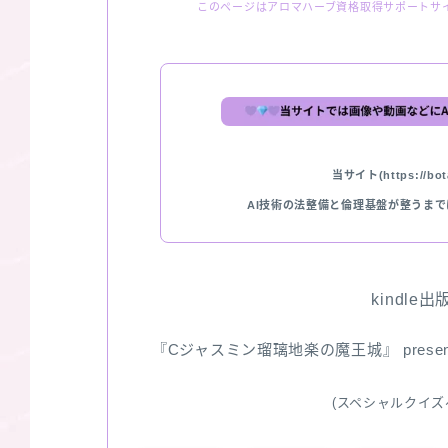
このページはアロマハーブ資格取得サポートサ
当サイト(https://bota
AI技術の法整備と倫理基盤が整うま
kindle
『Cジャスミン瑠璃地楽の魔王城』 pres
(スペシャルクイズ