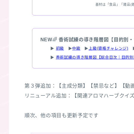
基材は「食品」「雑品(
NEW
🌈
香術試練の導き階層図【目的別・
▶
初級
▶
中級
▶
上級(資格チャレンジ)
▶
香術試練の導き階層図【総合目次｜目的別
第３弾追加：【主成分類】【禁忌など】【動画】/
リニューアル追加：【関連アロマハーブクイズ３選
順次、他の項目も更新予定です