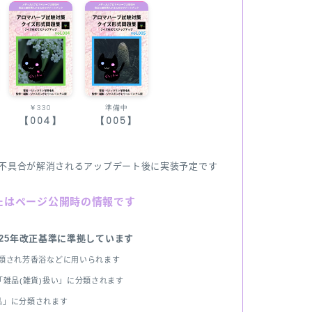
￥330
準備中
【004】
【005】
不具合が解消されるアップデート後に実装予定です
たはページ公開時の情報です
025年改正基準に準拠しています
分類され芳香浴などに用いられます
雑品(雑貨)扱い」に分類されます
品」に分類されます