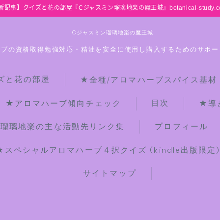
新記事】クイズと花の部屋『Cジャスミン瑠璃地楽の魔王城』botanical-study.c
Cジャスミン瑠璃地楽の魔王城
ーブの資格取得勉強対応・精油を安全に使用し購入するためのサポー
ズと花の部屋
★全種/アロマハーブスパイス基材
HOME
目次
★アロマハーブ傾向チェック
★導
【最新】クイズと花の部屋
ン瑠璃地楽の主な活動先リンク集
プロフィール
★スペシャルアロマハーブ４択クイズ (kindle出版限定
★全種/アロマハーブスパイス基材 プ
チ辞典クイズ＆プチ辞典
サイトマップ
★アロマ検定＋αクイズ