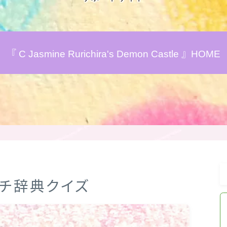
おすすめ商品＆レビュー
『 C Jasmine Rurichira's Demon Castle 』HOME
★スペシャルアロマハーブ４択クイズ
(kindle出版限定)
FAQ
お問い合わせ
サイトマップ
プチ辞典クイズ