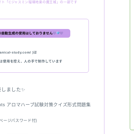
イト「Cジャスミン瑠璃地楽の魔王城」の一部です
nical-study.com/ )は
では使用を控え、人の手で制作しています
出版しました✨
ents アロマハーブ試験対策クイズ形式問題集
ページパスワード付)