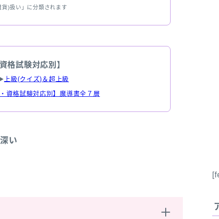
雑貨)扱い」に分類されます
資格試験対応別】
▶
上級(クイズ)＆超上級
・資格試験対応別】魔導書全７層
が深い
[
？