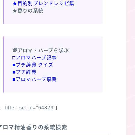
★目的別ブレンドレシピ集
★香りの系統
🌈アロマ・ハーブを学ぶ
□アロマハーブ記事
■プチ辞典 クイズ
■プチ辞典
■アロマハーブ事典
fe_filter_set id="64829"]
アロマ精油香りの系統検索