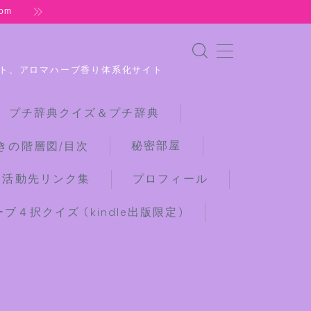
om
ト、アロマハーブ香り体系化サイト
 プチ辞典クイズ＆プチ辞典
秘密部屋
きの階層図/目次
な活動先リンク集
プロフィール
４択クイズ (kindle出版限定)