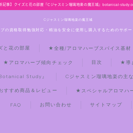
新記事】クイズと花の部屋『Cジャスミン瑠璃地楽の魔王城』botanical-study.c
Cジャスミン瑠璃地楽の魔王城
ーブの資格取得勉強対応・精油を安全に使用し購入するためのサポー
ズと花の部屋
★全種/アロマハーブスパイス基材
HOME
目次
★アロマハーブ傾向チェック
★導
【最新】クイズと花の部屋
anical Study』
Cジャスミン瑠璃地楽の主
おすすめ商品＆レビュー
★スペシャルアロマハーブ
★全種/アロマハーブスパイス基材 プ
チ辞典クイズ＆プチ辞典
お問い合わせ
サイトマップ
FAQ
★アロマ検定＋αクイズ