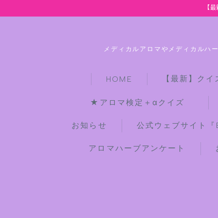
【最
メディカルアロマやメディカルハ
【最新】クイ
HOME
★アロマ検定＋αクイズ
お知らせ
公式ウェブサイト『Bot
アロマハーブアンケート