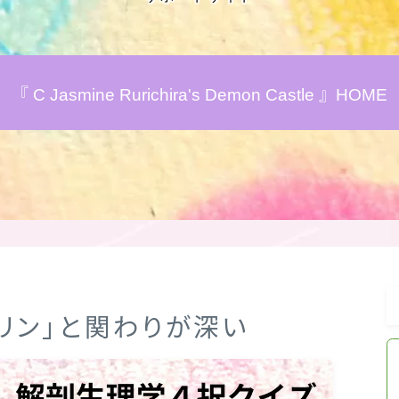
アロマハーブアンケート
『 C Jasmine Rurichira's Demon Castle 』HOME
おすすめ商品＆レビュー
★スペシャルアロマハーブ４択クイズ
(kindle出版限定)
FAQ
お問い合わせ
トリン」と関わりが深い
サイトマップ