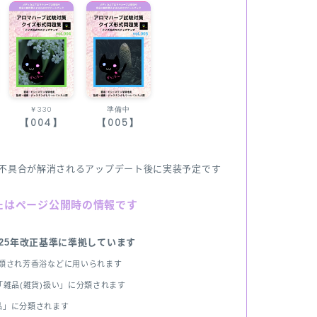
￥330
準備中
【004】
【005】
不具合が解消されるアップデート後に実装予定です
たはページ公開時の情報です
025年改正基準に準拠しています
分類され芳香浴などに用いられます
雑品(雑貨)扱い」に分類されます
品」に分類されます