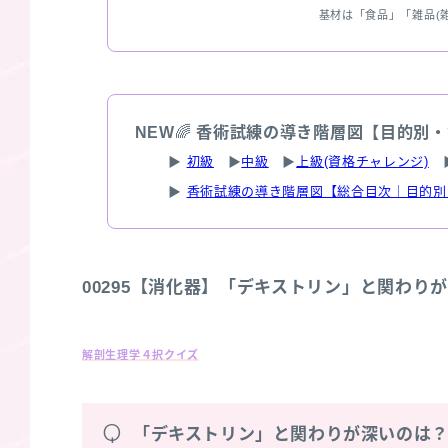
基材は「食品」「雑品(
NEW
🌈
香術試練の導き階層図【目的別・
▶
初級
▶
中級
▶
上級(資格チャレンジ)
▶
香術試練の導き階層図【総合目次｜目的別
00295【消化器】「デキストリン」と関わり
解剖生理学４択クイズ
Q
「デキストリン」と関わりが深いのは