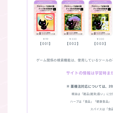
￥99
￥330
￥330
【001】
【002】
【003】
ゲーム関係の検索機能は、使用しているツールの
サイトの
情報は学習時ま
※ 薬機法対応については、2
精油は「雑品(雑貨)扱い」に
ハーブは「食品」「健康食品」「
スパイスは「食