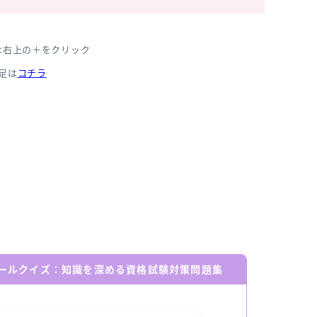
は右上の＋をクリック
足は
コチラ
ールクイズ：知識を深める資格試験対策問題集