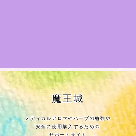
★アロマハーブ傾向チェック
目次
★導きの階層図/目次
秘密部屋
お知らせ
公式ウェブサイト『Botanical Study』
魔王城
Cジャスミン瑠璃地楽の主な活動先リン
ク集
メディカルアロマやハーブの勉強や
安全に使用購入するための
プロフィール
サポートサイト