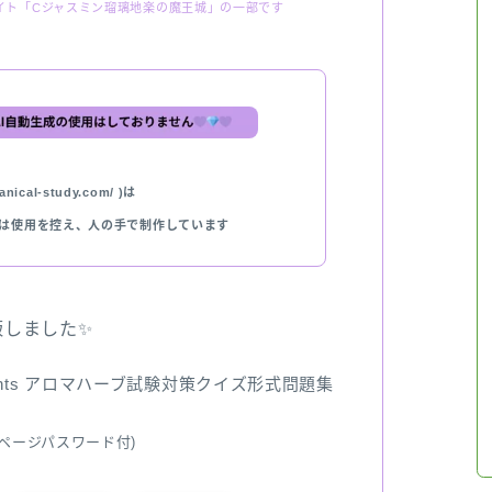
イト「Cジャスミン瑠璃地楽の魔王城」の一部です
nical-study.com/ )は
では使用を控え、人の手で制作しています
出版しました✨
ents アロマハーブ試験対策クイズ形式問題集
ページパスワード付)