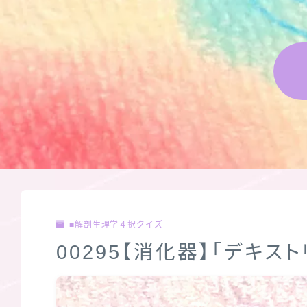
■解剖生理学４択クイズ
00295【消化器】「デキス