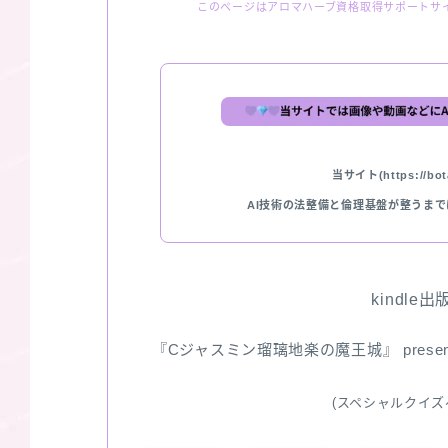
このページはアロマハーブ資格取得サポートサ
当サイト(https://bota
AI技術の法整備と倫理基盤が整うま
kindle
『Cジャスミン瑠璃地楽の魔王城』 pres
(スペシャルクイズ