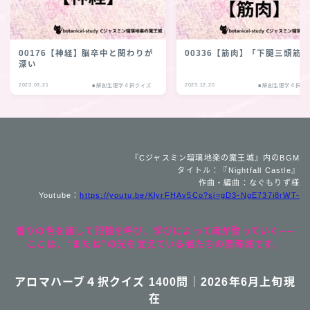
00176【神経】脳卒中と関わりが
00336【筋肉】「下腿三頭筋
深い
2023.03.21
2023.12.20
■解剖生理学４択クイズ
■解剖生理学４択ク
『Cジャスミン瑠璃地楽の魔王城』内のBGM
タイトル：『Nightfall Castle』
作曲・編曲：なぐもりず様
Youtube：
https://youtu.be/KlyrFHAv5Co?si=gD3-NgE737i8rWT-
香りの色を通して記憶を呼び、学びによって魂が整っていく──
ここは、“またね”の光を覚えている者たちの魔導城です。
アロマハーブ４択クイズ 1400問｜2026年6月上旬現
在