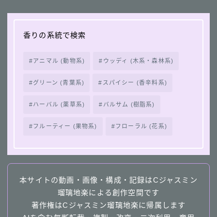
香りの系統で検索
アニマル (動物系)
ウッディ (木系・森林系)
グリーン (青葉系)
スパイシー (香辛料系)
ハーバル (薬草系)
バルサム (樹脂系)
フルーティー (果物系)
フローラル (花系)
本サイトの動画・画像・構成・記録はCジャスミン
瑠璃地楽による創作空間です
著作権はCジャスミン瑠璃地楽に帰属します