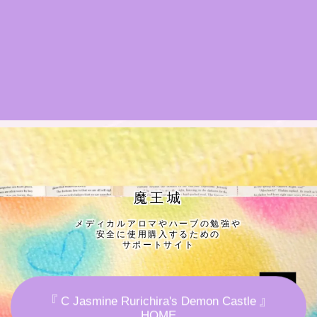
★導きの階層図/目次
秘密部屋
お知らせ
公式ウェブサイト『Botanical Study』
Cジャスミン瑠璃地楽の主な活動先リンク集
魔王城
メディカルアロマやハーブの勉強や
プロフィール
安全に使用購入するための
サポートサイト
アロマハーブアンケート
『 C Jasmine Rurichira's Demon Castle 』
おすすめ商品＆レビュー
HOME