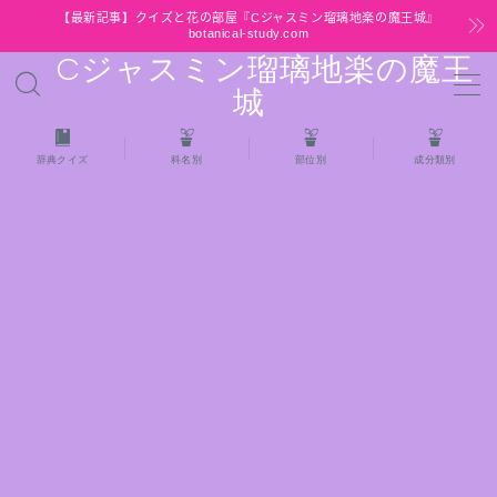
【最新記事】クイズと花の部屋『Cジャスミン瑠璃地楽の魔王城』
botanical-study.com
Cジャスミン瑠璃地楽の魔王
MENU
城
HOME
辞典クイズ
科名別
部位別
成分類別
【最新】クイズと花の部屋
★全種/アロマハーブスパイス基材 プチ辞典ク
イズ＆プチ辞典
★アロマ検定＋αクイズ
★アロマハーブ傾向チェック
目次