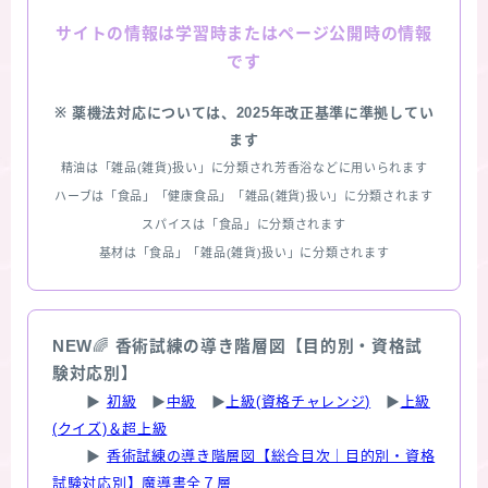
情報は学習時またはページ公開時の情報
サイトの
です
※ 薬機法対応については、2025年改正基準に準拠してい
ます
精油は「雑品(雑貨)扱い」に分類され芳香浴などに用いられます
ハーブは「食品」「健康食品」「雑品(雑貨)扱い」に分類されます
スパイスは「食品」に分類されます
基材は「食品」「雑品(雑貨)扱い」に分類されます
NEW
🌈
香術試練の導き階層図【目的別・資格試
験対応別】
▶
初級
▶
中級
▶
上級(資格チャレンジ)
▶
上級
(クイズ)＆超上級
▶
香術試練の導き階層図【総合目次｜目的別・資格
試験対応別】魔導書全７層