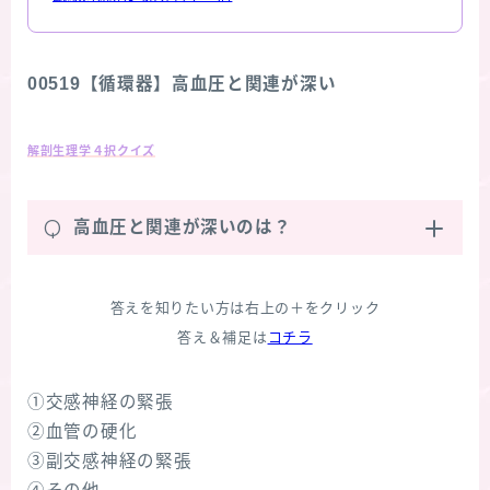
00519【循環器】高血圧と関連が深い
解剖生理学４択クイズ
Q
高血圧と関連が深いのは？
答えを知りたい方は右上の＋をクリック
答え＆補足は
コチラ
①交感神経の緊張
②血管の硬化
③副交感神経の緊張