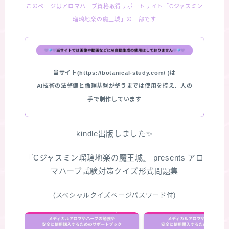
このページはアロマハーブ資格取得サポートサイト「Cジャスミン
瑠璃地楽の魔王城」の一部です
当サイト(https://botanical-study.com/ )は
AI技術の法整備と倫理基盤が整うまでは使用を控え、人の
手で制作しています
kindle出版しました✨
『Cジャスミン瑠璃地楽の魔王城』 presents アロ
マハーブ試験対策クイズ形式問題集
(スペシャルクイズページパスワード付)