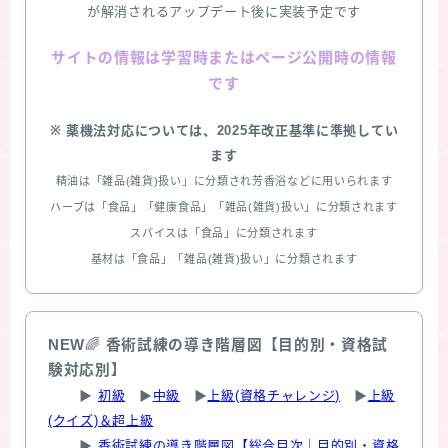
が解消されるアップデート後に実装予定です
情報は学習時またはページ公開時の情報
サイトの
です
※ 薬機法対応については、2025年改正基準に準拠してい
ます
精油は「雑品(雑貨)扱い」に分類され芳香浴などに用いられます
ハーブは「食品」「健康食品」「雑品(雑貨)扱い」に分類されます
スパイスは「食品」に分類されます
基材は「食品」「雑品(雑貨)扱い」に分類されます
NEW
🌈
香術試練の導き階層図【目的別・資格試
験対応別】
▶
初級
▶
中級
▶
上級(資格チャレンジ)
▶
上級
(クイズ)＆超上級
▶
香術試練の導き階層図【総合目次｜目的別・資格