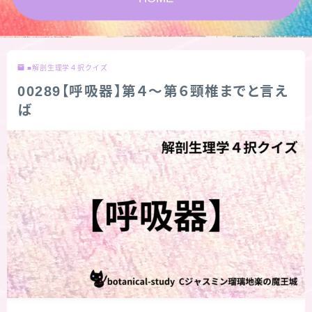
★スペシャルアロマハーブ４択クイズ (kindle出
版限定)
■解剖生理学４択クイズ
FAQ
00289【呼吸器】第４～第６頸椎までと言え
ば
お問い合わせ
サイトマップ