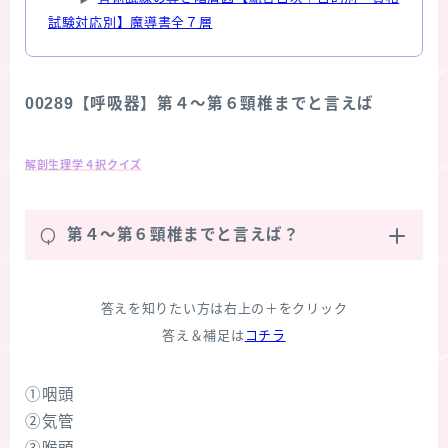
試験対応別】魔導書全７層
00289【呼吸器】第４～第６頸椎までと言えば
解剖生理学４択クイズ
Q
第４～第６頸椎までと言えば？
答えを知りたい方は右上の＋をクリック
答え＆補足は
コチラ
①咽頭
②気管