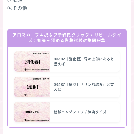
③喉頭
④その他
アロマハーブ４択＆プチ辞典クリック・リビールクイ
ズ：知識を深める資格試験対策問題集
00402【消化器】胃の上部にあると
言えば
00487【細胞】「リンパ球系」と言
えば
朝鮮ニンジン：プチ辞典クイズ