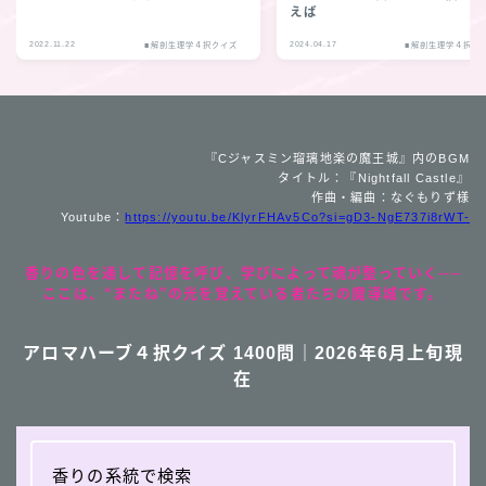
えば
2022.11.22
2024.04.17
■解剖生理学４択クイズ
■解剖生理学４択ク
『Cジャスミン瑠璃地楽の魔王城』内のBGM
タイトル：『Nightfall Castle』
作曲・編曲：なぐもりず様
Youtube：
https://youtu.be/KlyrFHAv5Co?si=gD3-NgE737i8rWT-
香りの色を通して記憶を呼び、学びによって魂が整っていく──
ここは、“またね”の光を覚えている者たちの魔導城です。
アロマハーブ４択クイズ 1400問｜2026年6月上旬現
在
香りの系統で検索