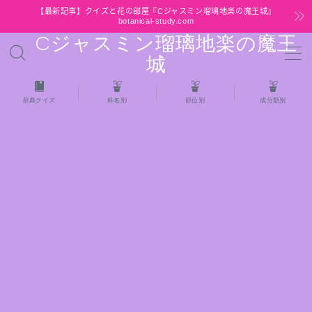
【最新記事】クイズと花の部屋『Cジャスミン瑠璃地楽の魔王城』
botanical-study.com
Cジャスミン瑠璃地楽の魔王
MENU
城
HOME
辞典クイズ
科名別
部位別
成分類別
【最新】クイズと花の部屋
★全種/アロマハーブスパイス基材 プチ辞典ク
イズ＆プチ辞典
★アロマ検定＋αクイズ
★アロマハーブ傾向チェック
目次