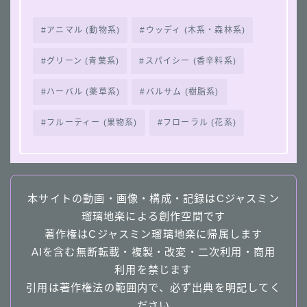
アニマル (動物系)
ウッディ (木系・森林系)
グリーン (青葉系)
スパイシー (香辛料系)
ハーバル (薬草系)
バルサム (樹脂系)
フルーティー (果物系)
フローラル (花系)
本サイトの動画・画像・構成・記録はCジャスミン
瑠璃地楽による創作空間です
著作権はCジャスミン瑠璃地楽に帰属します
AIを含む無断転載・複製・改変・二次利用・商用
利用を禁じます
引用は著作権法の範囲内で、必ず出典を明記してく
ださい