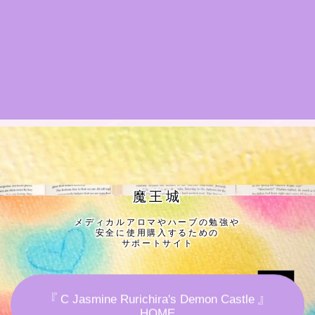
★導きの階層図/目次
秘密部屋
お知らせ
公式ウェブサイト『Botanical Study』
Cジャスミン瑠璃地楽の主な活動先リンク集
魔王城
メディカルアロマやハーブの勉強や
プロフィール
安全に使用購入するための
サポートサイト
アロマハーブアンケート
『 C Jasmine Rurichira's Demon Castle 』
おすすめ商品＆レビュー
HOME