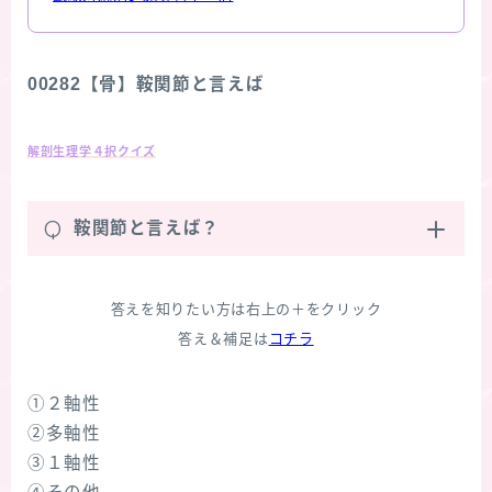
00282【骨】鞍関節と言えば
解剖生理学４択クイズ
Q
鞍関節と言えば？
答えを知りたい方は右上の＋をクリック
答え＆補足は
コチラ
①２軸性
②多軸性
③１軸性