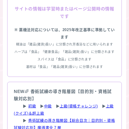
情報は学習時またはページ公開時の情報
サイトの
です
※ 薬機法対応については、2025年改正基準に準拠してい
ます
精油は「雑品(雑貨)扱い」に分類され芳香浴などに用いられます
ハーブは「食品」「健康食品」「雑品(雑貨)扱い」に分類されます
スパイスは「食品」に分類されます
基材は「食品」「雑品(雑貨)扱い」に分類されます
NEW
🌈
香術試練の導き階層図【目的別・資格試
験対応別】
▶
初級
▶
中級
▶
上級(資格チャレンジ)
▶
上級
(クイズ)＆超上級
▶
香術試練の導き階層図【総合目次｜目的別・資格
試験対応別】魔導書全７層