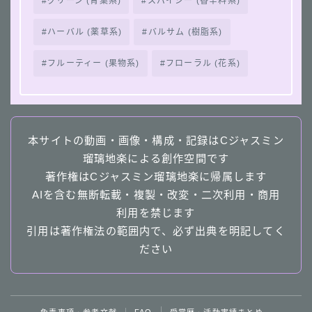
グリーン (青葉系)
スパイシー (香辛料系)
ハーバル (薬草系)
バルサム (樹脂系)
フルーティー (果物系)
フローラル (花系)
本サイトの動画・画像・構成・記録はCジャスミン
瑠璃地楽による創作空間です
著作権はCジャスミン瑠璃地楽に帰属します
AIを含む無断転載・複製・改変・二次利用・商用
利用を禁じます
引用は著作権法の範囲内で、必ず出典を明記してく
ださい
Follow Me