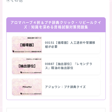
④その他
アロマハーブ４択＆プチ辞典クリック・リビールクイ
ズ：知識を深める資格試験対策問題集
00151【循環器】人工透析や腎臓移
植が必要
00887【抽出部位】『レモングラ
ス』精油の抽出部位
アジョワン：プチ辞典クイズ