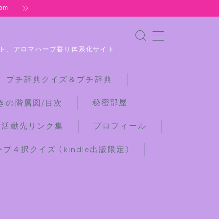
om
ト、アロマハーブ香り体系化サイト
 プチ辞典クイズ＆プチ辞典
秘密部屋
きの階層図/目次
な活動先リンク集
プロフィール
４択クイズ (kindle出版限定)