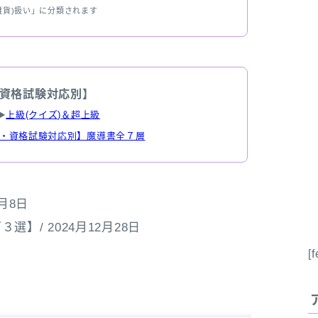
雑貨)扱い」に分類されます
資格試験対応別】
▶
上級(クイズ)＆超上級
・資格試験対応別】魔導書全７層
月8日
/ 2024月12月28日
[