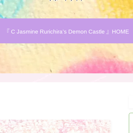
アロマハーブアンケート
『 C Jasmine Rurichira's Demon Castle 』HOME
おすすめ商品＆レビュー
★スペシャルアロマハーブ４択クイズ
(kindle出版限定)
FAQ
お問い合わせ
サイトマップ