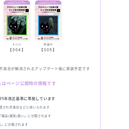
￥330
準備中
【004】
【005】
不具合が解消されるアップデート後に実装予定です
たはページ公開時の情報です
025年改正基準に準拠しています
分類され芳香浴などに用いられます
雑品(雑貨)扱い」に分類されます
品」に分類されます