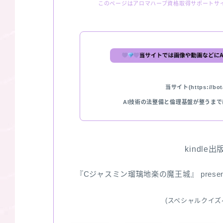
このページはアロマハーブ資格取得サポートサ
当サイト(https://bota
AI技術の法整備と倫理基盤が整うま
kindle
『Cジャスミン瑠璃地楽の魔王城』 pres
(スペシャルクイズ