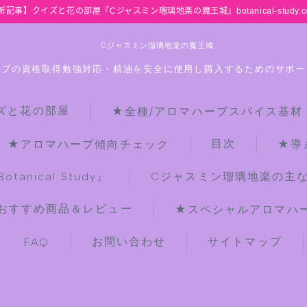
新記事】クイズと花の部屋『Cジャスミン瑠璃地楽の魔王城』botanical-study.c
Cジャスミン瑠璃地楽の魔王城
ーブの資格取得勉強対応・精油を安全に使用し購入するためのサポー
ズと花の部屋
★全種/アロマハーブスパイス基材
HOME
目次
★アロマハーブ傾向チェック
★導
【最新】クイズと花の部屋
anical Study』
Cジャスミン瑠璃地楽の主
おすすめ商品＆レビュー
★スペシャルアロマハーブ
★全種/アロマハーブスパイス基材 プ
チ辞典クイズ＆プチ辞典
お問い合わせ
サイトマップ
FAQ
★アロマ検定＋αクイズ