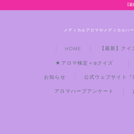
【最
メディカルアロマやメディカルハ
【最新】クイ
HOME
★アロマ検定＋αクイズ
お知らせ
公式ウェブサイト『Bot
アロマハーブアンケート