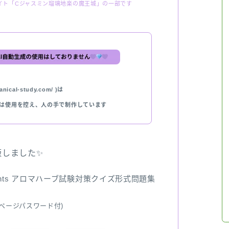
イト「Cジャスミン瑠璃地楽の魔王城」の一部です
nical-study.com/ )は
では使用を控え、人の手で制作しています
出版しました✨
ents アロマハーブ試験対策クイズ形式問題集
ページパスワード付)