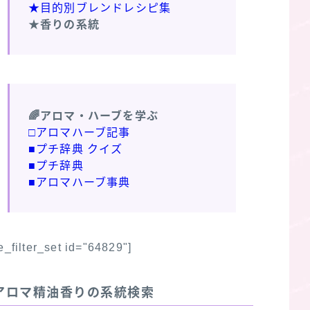
★目的別ブレンドレシピ集
★香りの系統
🌈アロマ・ハーブを学ぶ
□アロマハーブ記事
■プチ辞典 クイズ
■プチ辞典
■アロマハーブ事典
fe_filter_set id="64829"]
アロマ精油香りの系統検索