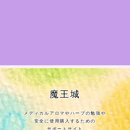
★アロマハーブ傾向チェック
目次
★導きの階層図/目次
秘密部屋
お知らせ
公式ウェブサイト『Botanical Study』
魔王城
Cジャスミン瑠璃地楽の主な活動先リン
ク集
メディカルアロマやハーブの勉強や
安全に使用購入するための
プロフィール
サポートサイト