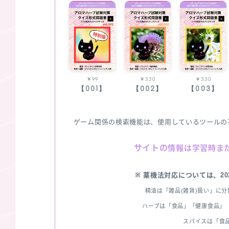
￥99
￥330
￥330
【001】
【002】
【003】
ゲーム関係の検索機能は、使用しているツールの
サイトの
情報は学習時ま
※ 薬機法対応については、2
精油は「雑品(雑貨)扱い」に
ハーブは「食品」「健康食品」「
スパイスは「食