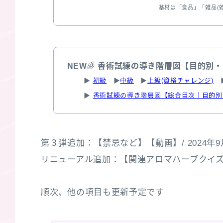
基材は「食品」「雑品(
NEW
🌈
香術試練の導き階層図【目的別・
▶
初級
▶
中級
▶
上級(資格チャレンジ)
▶
香術試練の導き階層図【総合目次｜目的別
第３弾追加：【禁忌など】【動画】/ 2024年9
リニューアル追加：【関連アロマハーブクイズ３選】
順次、他の項目も更新予定です