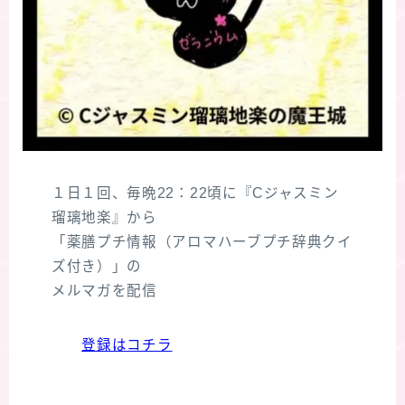
１日１回、毎晩22：22頃に『Cジャスミン
瑠璃地楽』から
「薬膳プチ情報（アロマハーブプチ辞典クイ
ズ付き）」の
メルマガを配信
登録はコチラ