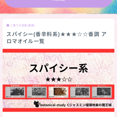
★スペシャルアロマハーブ４択クイズ (kindle出
版限定)
◎香りの系統(香調)
FAQ
スパイシー(香辛料系)★★★☆☆香調 ア
ロマオイル一覧
お問い合わせ
サイトマップ