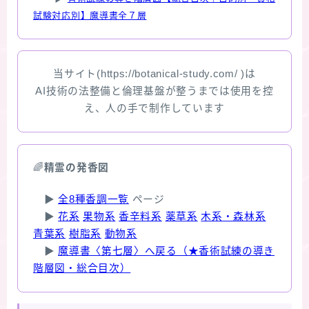
試験対応別】魔導書全７層
当サイト(https://botanical-study.com/ )は
AI技術の法整備と倫理基盤が整うまでは使用を控
え、人の手で制作しています
🌈
精霊の発香図
▶
全8種香調一覧
ページ
▶
花系
果物系
香辛料系
薬草系
木系・森林系
青葉系
樹脂系
動物系
▶
魔導書〈第七層〉へ戻る（★香術試練の導き
階層図・総合目次）