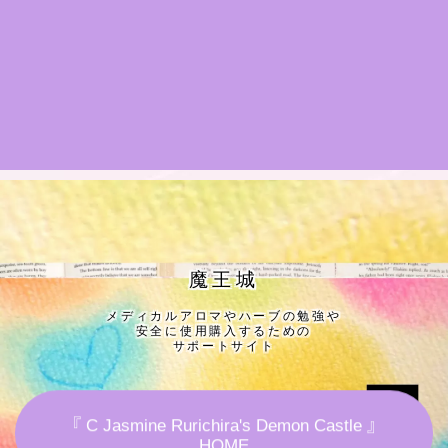
★導きの階層図/目次
秘密部屋
お知らせ
公式ウェブサイト『Botanical Study』
Cジャスミン瑠璃地楽の主な活動先リンク集
魔王城
メディカルアロマやハーブの勉強や
プロフィール
安全に使用購入するための
サポートサイト
アロマハーブアンケート
『 C Jasmine Rurichira's Demon Castle 』
おすすめ商品＆レビュー
HOME