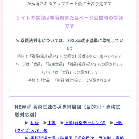
が解消されるアップデート後に実装予定です
情報は学習時またはページ公開時の情報
サイトの
です
※ 薬機法対応については、2025年改正基準に準拠してい
ます
精油は「雑品(雑貨)扱い」に分類され芳香浴などに用いられます
ハーブは「食品」「健康食品」「雑品(雑貨)扱い」に分類されます
スパイスは「食品」に分類されます
基材は「食品」「雑品(雑貨)扱い」に分類されます
NEW
🌈
香術試練の導き階層図【目的別・資格試
験対応別】
▶
初級
▶
中級
▶
上級(資格チャレンジ)
▶
上級
(クイズ)＆超上級
▶
香術試練の導き階層図【総合目次｜目的別・資格