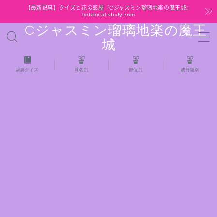
【最新記事】クイズと花の部屋『Cジャスミン瑠璃地楽の魔王城』
botanical-study.com
Cジャスミン瑠璃地楽の魔王
MENU
城
HOME
辞典クイズ
科名別
部位別
成分類別
【最新】クイズと花の部屋
★全種/アロマハーブスパイス基材 プチ辞典ク
イズ＆プチ辞典
★アロマ検定＋αクイズ
★アロマハーブ傾向チェック
目次