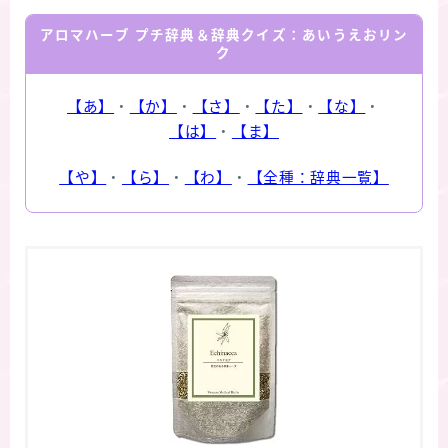
アロマハーブ プチ辞典＆辞典クイズ：あいうえおリン
ク
【あ】
・
【か】
・
【さ】
・
【た】
・
【な】
・
【は】
・
【ま】
【や】
・
【ら】
・
【わ】
・
【全種：辞典一覧】