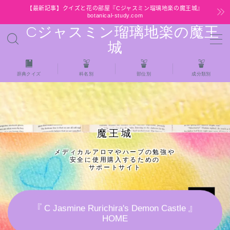
【最新記事】クイズと花の部屋『Cジャスミン瑠璃地楽の魔王城』
botanical-study.com
Cジャスミン瑠璃地楽の魔王
MENU
城
HOME
辞典クイズ
科名別
部位別
成分類別
【最新】クイズと花の部屋
★全種/アロマハーブスパイス基材 プチ辞典ク
魔王城
イズ＆プチ辞典
メディカルアロマやハーブの勉強や
安全に使用購入するための
★アロマ検定＋αクイズ
サポートサイト
★アロマハーブ傾向チェック
『 C Jasmine Rurichira's Demon Castle 』
HOME
目次