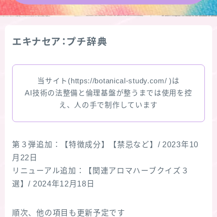
★導きの階層図/目次
エキナセア：プチ辞典
秘密部屋
お知らせ
当サイト(https://botanical-study.com/ )は
AI技術の法整備と倫理基盤が整うまでは使用を控
公式ウェブサイト『Botanical Study』
え、人の手で制作しています
Cジャスミン瑠璃地楽の主な活動先リンク集
第３弾追加：【特徴成分】【禁忌など】/ 2023年10
プロフィール
月22日
リニューアル追加：【関連アロマハーブクイズ３
アロマハーブアンケート
選】/ 2024年12月18日
おすすめ商品＆レビュー
順次、他の項目も更新予定です