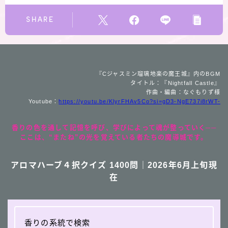
SHARE
『Cジャスミン瑠璃地楽の魔王城』内のBGM
タイトル：『Nightfall Castle』
作曲・編曲：なぐもりず様
Youtube：
https://youtu.be/KlyrFHAv5Co?si=gD3-NgE737i8rWT-
香りの色を通して記憶を呼び、学びによって魂が整っていく──
ここは、“またね”の光を覚えている者たちの魔導城です。
アロマハーブ４択クイズ 1400問｜2026年6月上旬現
在
香りの系統で検索