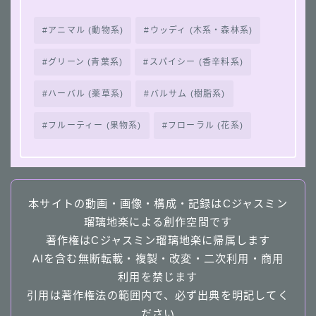
アニマル (動物系)
ウッディ (木系・森林系)
グリーン (青葉系)
スパイシー (香辛料系)
ハーバル (薬草系)
バルサム (樹脂系)
フルーティー (果物系)
フローラル (花系)
本サイトの動画・画像・構成・記録はCジャスミン
瑠璃地楽による創作空間です
著作権はCジャスミン瑠璃地楽に帰属します
AIを含む無断転載・複製・改変・二次利用・商用
利用を禁じます
引用は著作権法の範囲内で、必ず出典を明記してく
ださい