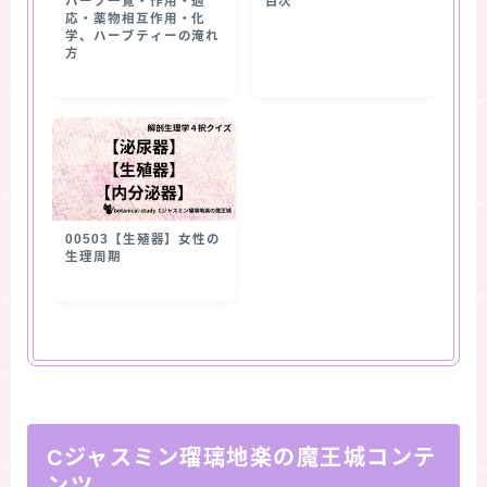
ハーブ一覧・作用・適
目次
応・薬物相互作用・化
学、ハーブティーの淹れ
方
00503【生殖器】女性の
生理周期
Cジャスミン瑠璃地楽の魔王城コンテ
ンツ