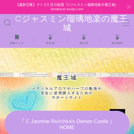
【最新記事】クイズと花の部屋『Cジャスミン瑠璃地楽の魔王城』
botanical-study.com
Cジャスミン瑠璃地楽の魔王
MENU
城
HOME
辞典クイズ
科名別
部位別
成分類別
【最新】クイズと花の部屋
★全種/アロマハーブスパイス基材 プチ辞典ク
魔王城
イズ＆プチ辞典
メディカルアロマやハーブの勉強や
安全に使用購入するための
★アロマ検定＋αクイズ
サポートサイト
★アロマハーブ傾向チェック
『 C Jasmine Rurichira's Demon Castle 』
HOME
目次