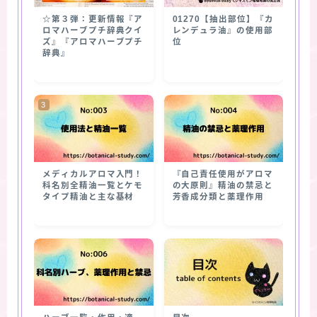
☆第３弾：更新情報『ア
01270【抽出部位】『カ
ロマハーブプチ辞典クイ
レンデュラ油』の使用部
ズ』『アロマハーブプチ
位
辞典』
メディカルアロマ入門！
『自己責任使用がアロマ
科名別全精油一覧とケモ
の大原則』精油の禁忌と
タイプ精油と主な基材
芳香成分類と薬理作用