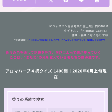
『Cジャスミン瑠璃地楽の魔王城』内のBGM
タイトル：『Nightfall Castle』
作曲・編曲：なぐもりず様
Youtube：
https://youtu.be/KlyrFHAv5Co?si=gD3-NgE737i8rWT-
香りの色を通して記憶を呼び、学びによって魂が整っていく──
ここは、“またね”の光を覚えている者たちの魔導城です。
アロマハーブ４択クイズ 1400問｜2026年6月上旬現
在
香りの系統で検索