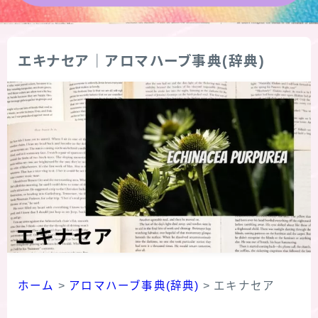
★導きの階層図/目次
エキナセア｜アロマハーブ事典(辞典)
秘密部屋
お知らせ
公式ウェブサイト『Botanical Study』
Cジャスミン瑠璃地楽の主な活動先リンク集
プロフィール
アロマハーブアンケート
ホーム
>
アロマハーブ事典(辞典)
>
エキナセア
おすすめ商品＆レビュー