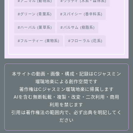
アニマル (動物系)
ウッディ (木系・森林系)
グリーン (青葉系)
スパイシー (香辛料系)
ハーバル (薬草系)
バルサム (樹脂系)
フルーティー (果物系)
フローラル (花系)
本サイトの動画・画像・構成・記録はCジャスミン
瑠璃地楽による創作空間です
著作権はCジャスミン瑠璃地楽に帰属します
AIを含む無断転載・複製・改変・二次利用・商用
利用を禁じます
引用は著作権法の範囲内で、必ず出典を明記してく
ださい