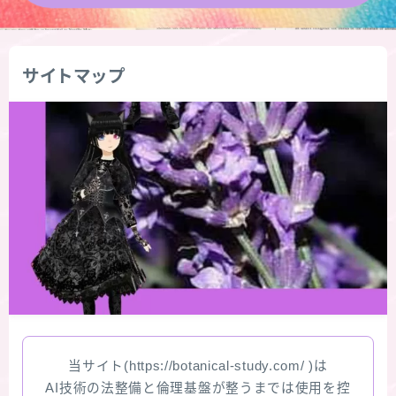
★導きの階層図/目次
サイトマップ
秘密部屋
お知らせ
Cジャスミン瑠璃地楽の主な活動先リンク集
プロフィール
アロマハーブアンケート
おすすめ商品＆レビュー
当サイト(https://botanical-study.com/ )は
★スペシャルアロマハーブ４択クイズ (kindle出
AI技術の法整備と倫理基盤が整うまでは使用を控