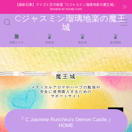
【最新記事】クイズと花の部屋『Cジャスミン瑠璃地楽の魔王城』
botanical-study.com
Cジャスミン瑠璃地楽の魔王
MENU
城
HOME
辞典クイズ
科名別
部位別
成分類別
【最新】クイズと花の部屋
★全種/アロマハーブスパイス基材 プチ辞典ク
魔王城
イズ＆プチ辞典
メディカルアロマやハーブの勉強や
安全に使用購入するための
★アロマ検定＋αクイズ
サポートサイト
★アロマハーブ傾向チェック
『 C Jasmine Rurichira's Demon Castle 』
HOME
目次