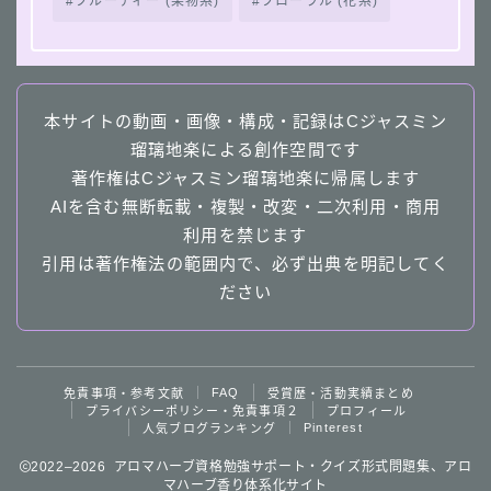
フルーティー (果物系)
フローラル (花系)
本サイトの動画・画像・構成・記録はCジャスミン
瑠璃地楽による創作空間です
著作権はCジャスミン瑠璃地楽に帰属します
AIを含む無断転載・複製・改変・二次利用・商用
利用を禁じます
引用は著作権法の範囲内で、必ず出典を明記してく
ださい
Follow Me
FAQ
免責事項・参考文献
受賞歴・活動実績まとめ
プライバシーポリシー・免責事項２
プロフィール
Pinterest
人気ブログランキング
2022–2026 アロマハーブ資格勉強サポート・クイズ形式問題集、アロ
マハーブ香り体系化サイト