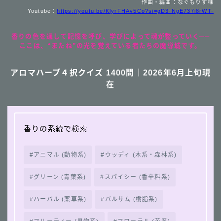
作曲・編曲：なぐもりず様
Youtube：
https://youtu.be/KlyrFHAv5Co?si=gD3-NgE737i8rWT-
香りの色を通して記憶を呼び、学びによって魂が整っていく──
ここは、“またね”の光を覚えている者たちの魔導城です。
アロマハーブ４択クイズ 1400問｜2026年6月上旬現
在
香りの系統で検索
アニマル (動物系)
ウッディ (木系・森林系)
グリーン (青葉系)
スパイシー (香辛料系)
ハーバル (薬草系)
バルサム (樹脂系)