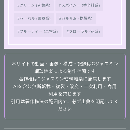
グリーン (青葉系)
スパイシー (香辛料系)
ハーバル (薬草系)
バルサム (樹脂系)
フルーティー (果物系)
フローラル (花系)
本サイトの動画・画像・構成・記録はCジャスミン
瑠璃地楽による創作空間です
著作権はCジャスミン瑠璃地楽に帰属します
AIを含む無断転載・複製・改変・二次利用・商用
利用を禁じます
引用は著作権法の範囲内で、必ず出典を明記してく
ださい
Follow Me