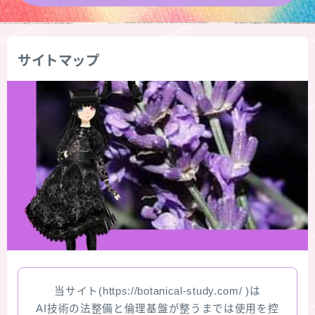
★導きの階層図/目次
サイトマップ
秘密部屋
お知らせ
Cジャスミン瑠璃地楽の主な活動先リンク集
プロフィール
アロマハーブアンケート
おすすめ商品＆レビュー
当サイト(https://botanical-study.com/ )は
★スペシャルアロマハーブ４択クイズ (kindle出
AI技術の法整備と倫理基盤が整うまでは使用を控