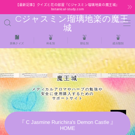
【最新記事】クイズと花の部屋『Cジャスミン瑠璃地楽の魔王城』
botanical-study.com
Cジャスミン瑠璃地楽の魔王
MENU
城
HOME
辞典クイズ
科名別
部位別
成分類別
【最新】クイズと花の部屋
★全種/アロマハーブスパイス基材 プチ辞典ク
魔王城
イズ＆プチ辞典
メディカルアロマやハーブの勉強や
安全に使用購入するための
★アロマ検定＋αクイズ
サポートサイト
★アロマハーブ傾向チェック
『 C Jasmine Rurichira's Demon Castle 』
HOME
目次