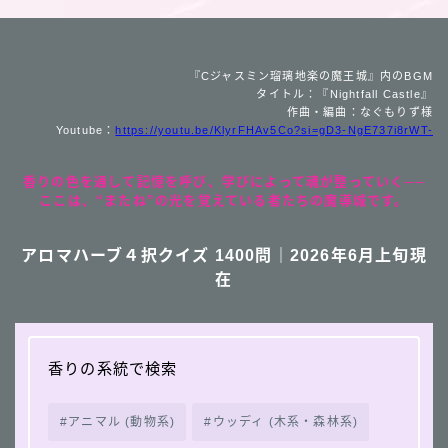
『Cジャスミン瑠璃地楽の魔王城』内のBGM
タイトル：『Nightfall Castle』
作曲・編曲：なぐもりず様
Youtube：
https://youtu.be/KlyrFHAv5Co?si=gD3-NgE737i8rWT-
香りの色を通して記憶を呼び、学びによって魂が整っていく──
ここは、“またね”の光を覚えている者たちの魔導城です。
アロマハーブ４択クイズ 1400問｜2026年6月上旬現
在
香りの系統で検索
アニマル (動物系)
ウッディ (木系・森林系)