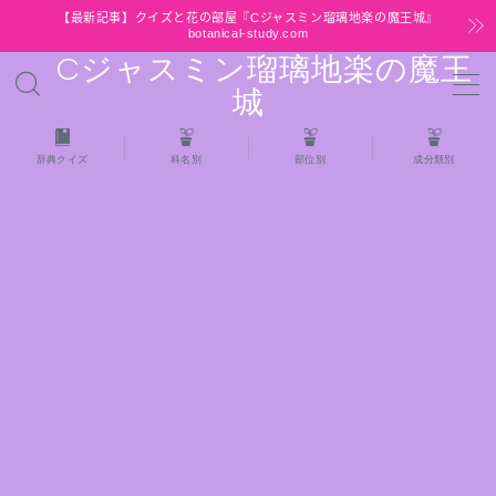
【最新記事】クイズと花の部屋『Cジャスミン瑠璃地楽の魔王城』
botanical-study.com
Cジャスミン瑠璃地楽の魔王
MENU
城
HOME
辞典クイズ
科名別
部位別
成分類別
【最新】クイズと花の部屋
★全種/アロマハーブスパイス基材 プチ辞典ク
イズ＆プチ辞典
★アロマ検定＋αクイズ
★アロマハーブ傾向チェック
目次