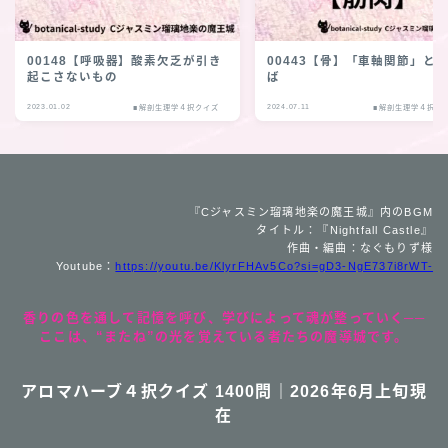
00148【呼吸器】酸素欠乏が引き
00443【骨】「車軸関節」と
起こさないもの
ば
2023.01.02
2024.07.11
■解剖生理学４択クイズ
■解剖生理学４択ク
『Cジャスミン瑠璃地楽の魔王城』内のBGM
タイトル：『Nightfall Castle』
作曲・編曲：なぐもりず様
Youtube：
https://youtu.be/KlyrFHAv5Co?si=gD3-NgE737i8rWT-
香りの色を通して記憶を呼び、学びによって魂が整っていく──
ここは、“またね”の光を覚えている者たちの魔導城です。
アロマハーブ４択クイズ 1400問｜2026年6月上旬現
在