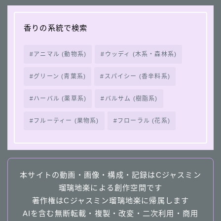
香りの系統で検索
アニマル (動物系)
ウッディ (木系・森林系)
グリーン (青葉系)
スパイシー (香辛料系)
ハーバル (薬草系)
バルサム (樹脂系)
フルーティー (果物系)
フローラル (花系)
本サイトの動画・画像・構成・記録はCジャスミン
瑠璃地楽による創作空間です
著作権はCジャスミン瑠璃地楽に帰属します
AIを含む無断転載・複製・改変・二次利用・商用