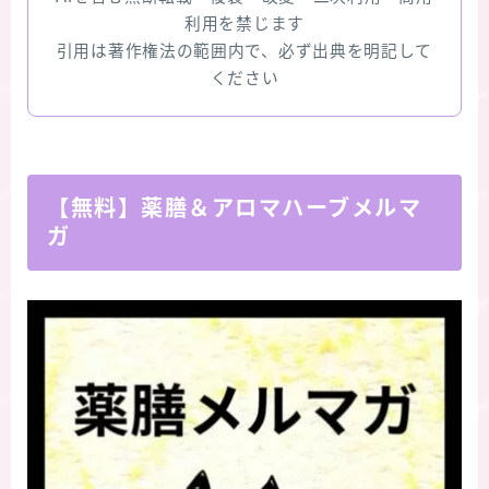
利用を禁じます
引用は著作権法の範囲内で、必ず出典を明記して
ください
【無料】薬膳＆アロマハーブメルマ
ガ