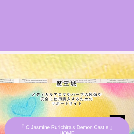
★導きの階層図/目次
秘密部屋
お知らせ
公式ウェブサイト『Botanical Study』
Cジャスミン瑠璃地楽の主な活動先リンク集
魔王城
メディカルアロマやハーブの勉強や
プロフィール
安全に使用購入するための
サポートサイト
アロマハーブアンケート
『 C Jasmine Rurichira's Demon Castle 』
おすすめ商品＆レビュー
HOME