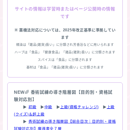
情報は学習時またはページ公開時の情報
サイトの
です
※ 薬機法対応については、2025年改正基準に準拠してい
ます
精油は「雑品(雑貨)扱い」に分類され芳香浴などに用いられます
ハーブは「食品」「健康食品」「雑品(雑貨)扱い」に分類されます
スパイスは「食品」に分類されます
基材は「食品」「雑品(雑貨)扱い」に分類されます
NEW
🌈
香術試練の導き階層図【目的別・資格試
験対応別】
▶
初級
▶
中級
▶
上級(資格チャレンジ)
▶
上級
(クイズ)＆超上級
▶
香術試練の導き階層図【総合目次｜目的別・資格
試験対応別】魔導書全７層