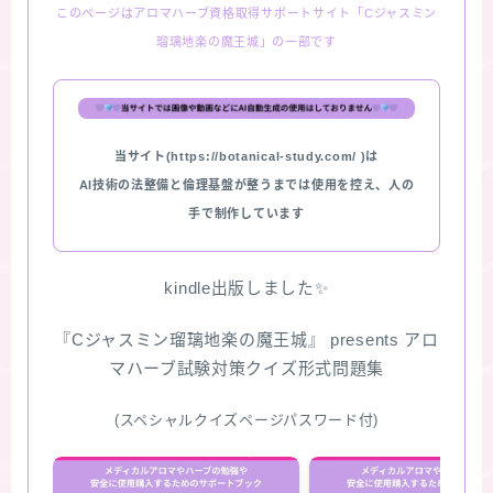
このページはアロマハーブ資格取得サポートサイト「Cジャスミン
瑠璃地楽の魔王城」の一部です
当サイト(https://botanical-study.com/ )は
AI技術の法整備と倫理基盤が整うまでは使用を控え、人の
手で制作しています
kindle出版しました✨
『Cジャスミン瑠璃地楽の魔王城』 presents アロ
マハーブ試験対策クイズ形式問題集
(スペシャルクイズページパスワード付)