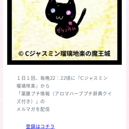
１日１回、毎晩22：22頃に『Cジャスミン
瑠璃地楽』から
「薬膳プチ情報（アロマハーブプチ辞典クイ
ズ付き）」の
メルマガを配信
登録はコチラ