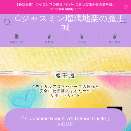
【最新記事】クイズと花の部屋『Cジャスミン瑠璃地楽の魔王城』
botanical-study.com
Cジャスミン瑠璃地楽の魔王
MENU
城
HOME
辞典クイズ
科名別
部位別
成分類別
【最新】クイズと花の部屋
★全種/アロマハーブスパイス基材 プチ辞典ク
魔王城
イズ＆プチ辞典
メディカルアロマやハーブの勉強や
安全に使用購入するための
★アロマ検定＋αクイズ
サポートサイト
★アロマハーブ傾向チェック
『 C Jasmine Rurichira's Demon Castle 』
HOME
目次