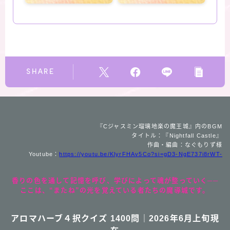
SHARE
『Cジャスミン瑠璃地楽の魔王城』内のBGM
タイトル：『Nightfall Castle』
作曲・編曲：なぐもりず様
Youtube：
https://youtu.be/KlyrFHAv5Co?si=gD3-NgE737i8rWT-
香りの色を通して記憶を呼び、学びによって魂が整っていく──
ここは、“またね”の光を覚えている者たちの魔導城です。
アロマハーブ４択クイズ 1400問｜2026年6月上旬現