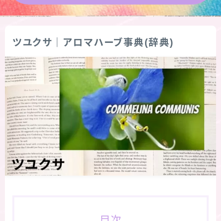
★導きの階層図/目次
ツユクサ｜アロマハーブ事典(辞典)
秘密部屋
お知らせ
公式ウェブサイト『Botanical Study』
Cジャスミン瑠璃地楽の主な活動先リンク集
プロフィール
アロマハーブアンケート
おすすめ商品＆レビュー
目次