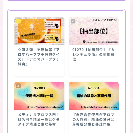
☆第３弾：更新情報『ア
01270【抽出部位】『カ
ロマハーブプチ辞典クイ
レンデュラ油』の使用部
ズ』『アロマハーブプチ
位
辞典』
メディカルアロマ入門！
『自己責任使用がアロマ
科名別全精油一覧とケモ
の大原則』精油の禁忌と
タイプ精油と主な基材
芳香成分類と薬理作用