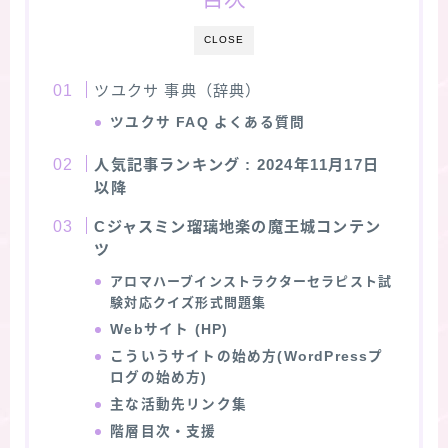
★スペシャルアロマハーブ４択クイズ (kindle出
CLOSE
版限定)
ツユクサ 事典（辞典）
FAQ
ツユクサ
FAQ よくある質問
人気記事ランキング
: 2024年11月17日
お問い合わせ
以降
Cジャスミン瑠璃地楽の魔王城コンテン
サイトマップ
ツ
アロマハーブインストラクターセラピスト試
験対応クイズ形式問題集
Webサイト (HP)
こういうサイトの始め方(WordPressプ
ログの始め方)
主な活動先リンク集
階層目次・支援