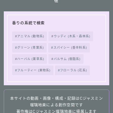
在
香りの系統で検索
アニマル (動物系)
ウッディ (木系・森林系)
グリーン (青葉系)
スパイシー (香辛料系)
ハーバル (薬草系)
バルサム (樹脂系)
フルーティー (果物系)
フローラル (花系)
本サイトの動画・画像・構成・記録はCジャスミン
瑠璃地楽による創作空間です
著作権はCジャスミン瑠璃地楽に帰属します