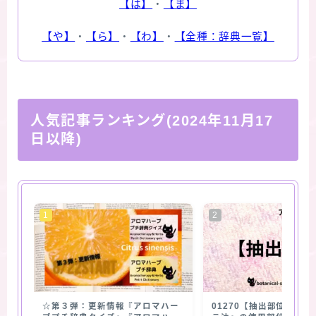
【は】
・
【ま】
【や】
・
【ら】
・
【わ】
・
【全種：辞典一覧】
人気記事ランキング(2024年11月17
日以降)
☆第３弾：更新情報『アロマハー
01270【抽出部位】『