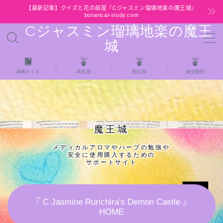
【最新記事】クイズと花の部屋『Cジャスミン瑠璃地楽の魔王城』
botanical-study.com
Cジャスミン瑠璃地楽の魔王
MENU
城
HOME
辞典クイズ
科名別
部位別
成分類別
【最新】クイズと花の部屋
★全種/アロマハーブスパイス基材 プチ辞典ク
魔王城
イズ＆プチ辞典
メディカルアロマやハーブの勉強や
安全に使用購入するための
★アロマ検定＋αクイズ
サポートサイト
★アロマハーブ傾向チェック
『 C Jasmine Rurichira's Demon Castle 』
HOME
目次