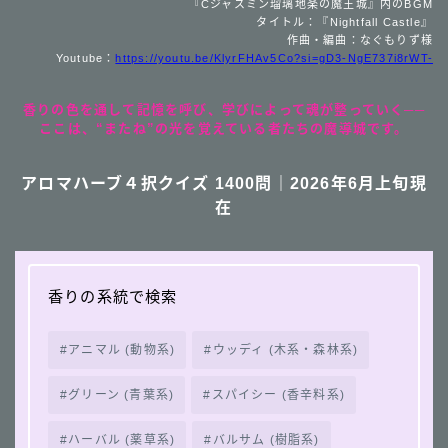
『Cジャスミン瑠璃地楽の魔王城』内のBGM
タイトル：『Nightfall Castle』
作曲・編曲：なぐもりず様
Youtube：
https://youtu.be/KlyrFHAv5Co?si=gD3-NgE737i8rWT-
香りの色を通して記憶を呼び、学びによって魂が整っていく──
ここは、“またね”の光を覚えている者たちの魔導城です。
アロマハーブ４択クイズ 1400問｜2026年6月上旬現
在
香りの系統で検索
アニマル (動物系)
ウッディ (木系・森林系)
グリーン (青葉系)
スパイシー (香辛料系)
ハーバル (薬草系)
バルサム (樹脂系)