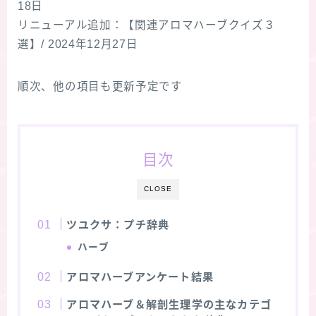
18日
リニューアル追加：【関連アロマハーブクイズ３
★スペシャルアロマハーブ４択クイズ (kindle出
版限定)
選】/ 2024年12月27日
FAQ
順次、他の項目も更新予定です
お問い合わせ
目次
サイトマップ
CLOSE
ツユクサ：プチ辞典
ハーブ
アロマハーブアンケート結果
アロマハーブ＆解剖生理学の主なカテゴ