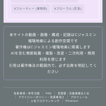
フルーティー (果物系)
フローラル (花系)
本サイトの動画・画像・構成・記録はCジャスミン
瑠璃地楽による創作空間です
著作権はCジャスミン瑠璃地楽に帰属します
AIを含む無断転載・複製・改変・二次利用・商用
利用を禁じます
引用は著作権法の範囲内で、必ず出典を明記してく
ださい
Follow Me
FAQ
免責事項・参考文献
受賞歴・活動実績まとめ
プライバシーポリシー・免責事項２
プロフィール
Pinterest
人気ブログランキング