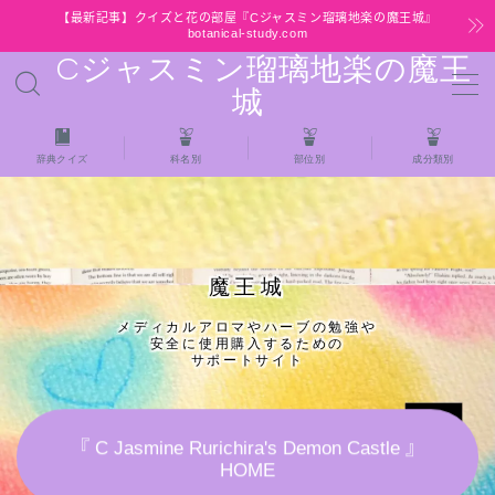
【最新記事】クイズと花の部屋『Cジャスミン瑠璃地楽の魔王城』
botanical-study.com
Cジャスミン瑠璃地楽の魔王
MENU
城
HOME
辞典クイズ
科名別
部位別
成分類別
【最新】クイズと花の部屋
★全種/アロマハーブスパイス基材 プチ辞典ク
魔王城
イズ＆プチ辞典
メディカルアロマやハーブの勉強や
安全に使用購入するための
★アロマ検定＋αクイズ
サポートサイト
★アロマハーブ傾向チェック
『 C Jasmine Rurichira's Demon Castle 』
HOME
目次