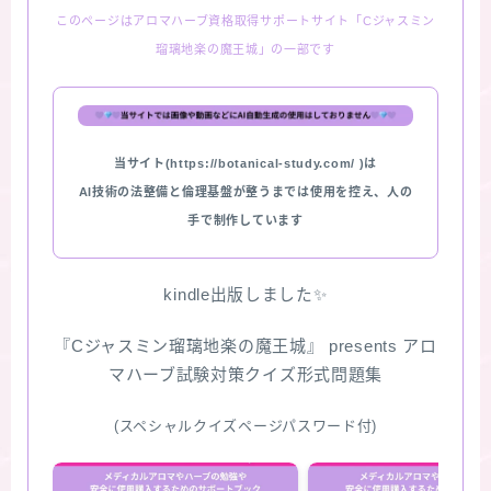
このページはアロマハーブ資格取得サポートサイト「Cジャスミン
★スペシャルアロマハーブ４択クイズ (kindle出
瑠璃地楽の魔王城」の一部です
版限定)
FAQ
当サイト(https://botanical-study.com/ )は
お問い合わせ
AI技術の法整備と倫理基盤が整うまでは使用を控え、人の
手で制作しています
サイトマップ
kindle出版しました✨
『Cジャスミン瑠璃地楽の魔王城』 presents アロ
マハーブ試験対策クイズ形式問題集
(スペシャルクイズページパスワード付)