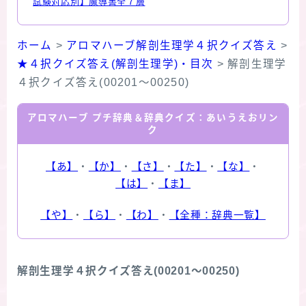
試験対応別】魔導書全７層
ホーム
>
アロマハーブ解剖生理学４択クイズ答え
>
★４択クイズ答え(解剖生理学)・目次
>
解剖生理学
４択クイズ答え(00201～00250)
アロマハーブ プチ辞典＆辞典クイズ：あいうえおリン
ク
【あ】
・
【か】
・
【さ】
・
【た】
・
【な】
・
【は】
・
【ま】
【や】
・
【ら】
・
【わ】
・
【全種：辞典一覧】
解剖生理学４択クイズ答え(00201～00250)