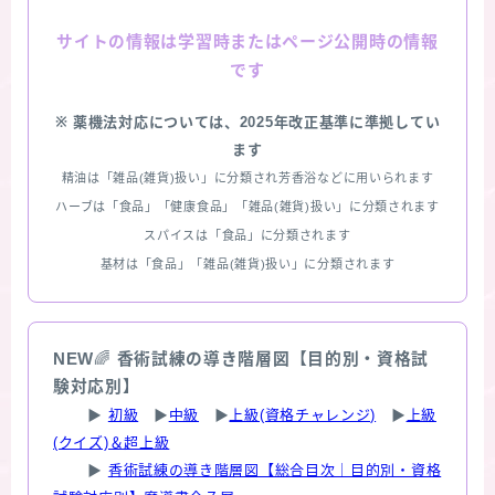
情報は学習時またはページ公開時の情報
サイトの
です
※ 薬機法対応については、2025年改正基準に準拠してい
ます
精油は「雑品(雑貨)扱い」に分類され芳香浴などに用いられます
ハーブは「食品」「健康食品」「雑品(雑貨)扱い」に分類されます
スパイスは「食品」に分類されます
基材は「食品」「雑品(雑貨)扱い」に分類されます
NEW
🌈
香術試練の導き階層図【目的別・資格試
験対応別】
▶
初級
▶
中級
▶
上級(資格チャレンジ)
▶
上級
(クイズ)＆超上級
▶
香術試練の導き階層図【総合目次｜目的別・資格