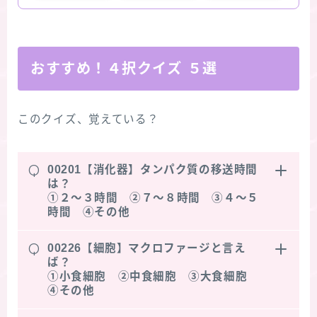
おすすめ！４択クイズ ５選
このクイズ、覚えている？
Q
00201【消化器】タンパク質の移送時間
は？
①２～３時間 ②７～８時間 ③４～５
時間 ④その他
Q
00226【細胞】マクロファージと言え
ば？
①小食細胞 ②中食細胞 ③大食細胞
④その他