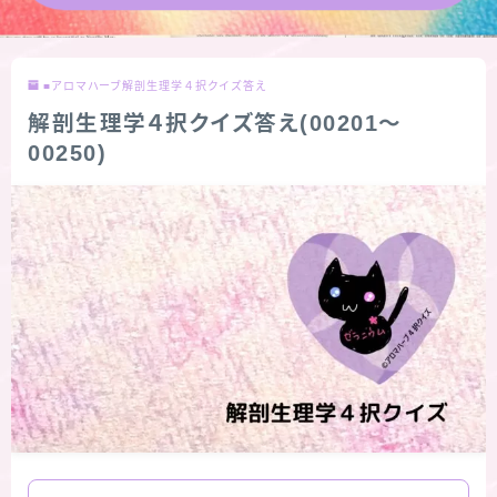
★導きの階層図/目次
■アロマハーブ解剖生理学４択クイズ答え
秘密部屋
解剖生理学４択クイズ答え(00201～
00250)
お知らせ
公式ウェブサイト『Botanical Study』
Cジャスミン瑠璃地楽の主な活動先リンク集
プロフィール
アロマハーブアンケート
おすすめ商品＆レビュー