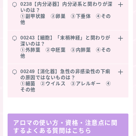
Q
0238【内分泌器】内分泌系と関わりが深
いのは？
①副甲状腺 ②卵巣 ③下垂体 ④その
他
Q
00243【細胞】「末梢神経」と関わりが
深いのは？
①外肺葉 ②中胚葉 ③内肺葉 ④その
他
Q
00249【消化器】急性の非感染性の下痢
の原因ではないものは？
①細菌 ②ウイルス ③アレルギー ④
その他
アロマの使い方・資格・注意点に関
するよくある質問はこちら