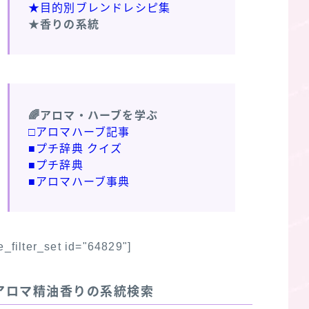
★目的別ブレンドレシピ集
★香りの系統
🌈アロマ・ハーブを学ぶ
□アロマハーブ記事
■プチ辞典 クイズ
■プチ辞典
■アロマハーブ事典
fe_filter_set id="64829"]
アロマ精油香りの系統検索