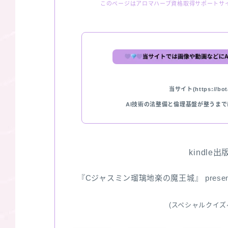
このページはアロマハーブ資格取得サポートサ
当サイト(https://bota
AI技術の法整備と倫理基盤が整うま
kindle
『Cジャスミン瑠璃地楽の魔王城』 pres
(スペシャルクイズ