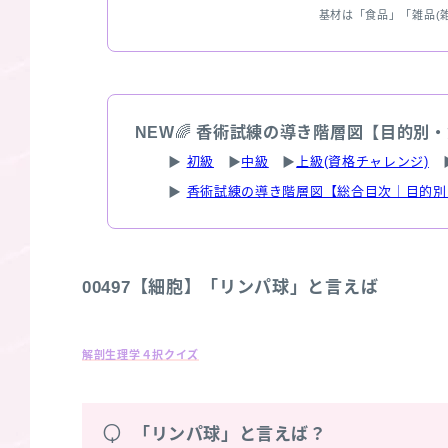
基材は「食品」「雑品(
NEW
🌈
香術試練の導き階層図【目的別・
▶
初級
▶
中級
▶
上級(資格チャレンジ)
▶
香術試練の導き階層図【総合目次｜目的別
00497【細胞】「リンパ球」と言えば
解剖生理学４択クイズ
Q
「リンパ球」と言えば？