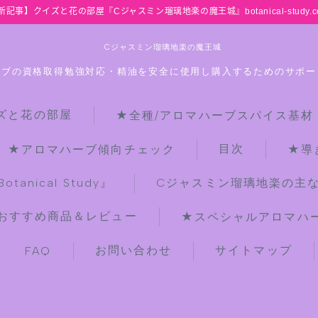
新記事】クイズと花の部屋『Cジャスミン瑠璃地楽の魔王城』botanical-study.c
Cジャスミン瑠璃地楽の魔王城
ーブの資格取得勉強対応・精油を安全に使用し購入するためのサポー
ズと花の部屋
★全種/アロマハーブスパイス基材
HOME
目次
★アロマハーブ傾向チェック
★導
【最新】クイズと花の部屋
anical Study』
Cジャスミン瑠璃地楽の主
おすすめ商品＆レビュー
★スペシャルアロマハーブ
★全種/アロマハーブスパイス基材 プ
チ辞典クイズ＆プチ辞典
お問い合わせ
サイトマップ
FAQ
★アロマ検定＋αクイズ