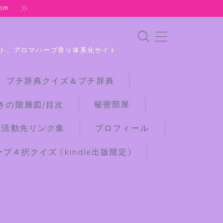
om
ト、アロマハーブ香り体系化サイト
 プチ辞典クイズ＆プチ辞典
秘密部屋
きの階層図/目次
な活動先リンク集
プロフィール
４択クイズ (kindle出版限定)