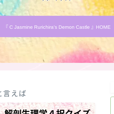
アロマハーブアンケート
『 C Jasmine Rurichira's Demon Castle 』HOME
おすすめ商品＆レビュー
★スペシャルアロマハーブ４択クイズ
(kindle出版限定)
FAQ
お問い合わせ
」と言えば
サイトマップ