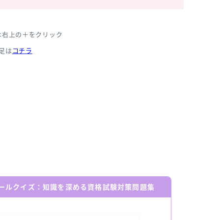
は右上の＋をクリック
足は
コチラ
ールクイズ：知識を深める資格試験対策問題集