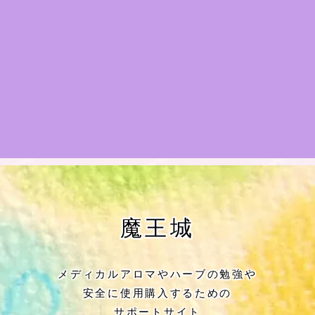
★アロマハーブ傾向チェック
目次
★導きの階層図/目次
秘密部屋
お知らせ
公式ウェブサイト『Botanical Study』
魔王城
Cジャスミン瑠璃地楽の主な活動先リン
ク集
メディカルアロマやハーブの勉強や
安全に使用購入するための
プロフィール
サポートサイト