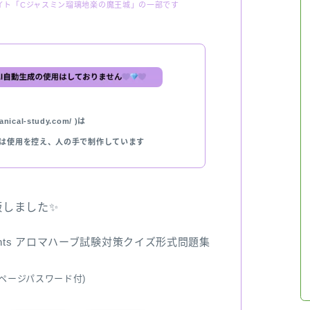
イト「Cジャスミン瑠璃地楽の魔王城」の一部です
nical-study.com/ )は
では使用を控え、人の手で制作しています
出版しました✨
ents アロマハーブ試験対策クイズ形式問題集
ページパスワード付)