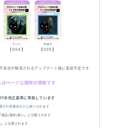
￥330
準備中
【004】
【005】
不具合が解消されるアップデート後に実装予定です
たはページ公開時の情報です
025年改正基準に準拠しています
分類され芳香浴などに用いられます
雑品(雑貨)扱い」に分類されます
品」に分類されます