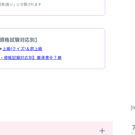
雑貨)扱い」に分類されます
資格試験対応別】
▶
上級(クイズ)＆超上級
・資格試験対応別】魔導書全７層
[