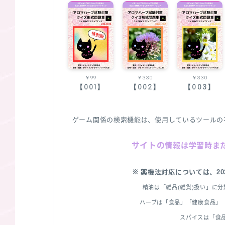
￥99
￥330
￥330
【001】
【002】
【003】
ゲーム関係の検索機能は、使用しているツールの
サイトの
情報は学習時ま
※ 薬機法対応については、2
精油は「雑品(雑貨)扱い」に
ハーブは「食品」「健康食品」「
スパイスは「食