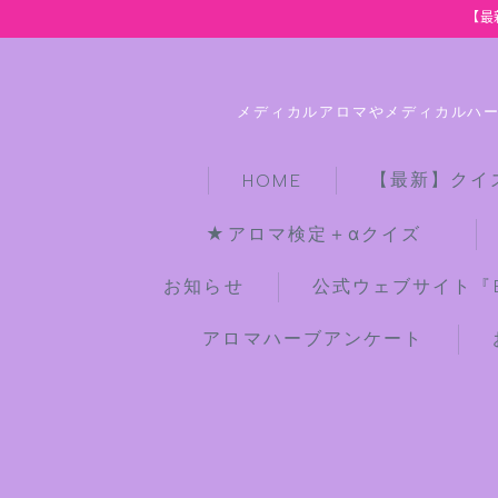
【最
メディカルアロマやメディカルハ
【最新】クイ
HOME
★アロマ検定＋αクイズ
お知らせ
公式ウェブサイト『Bot
アロマハーブアンケート