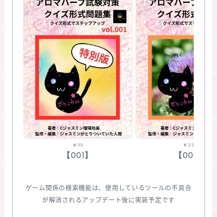
￥99
￥330
【001】
【002】
ゲーム関係の検索機能は、使用しているツールの不具合
が解消されるアップデート後に実装予定です