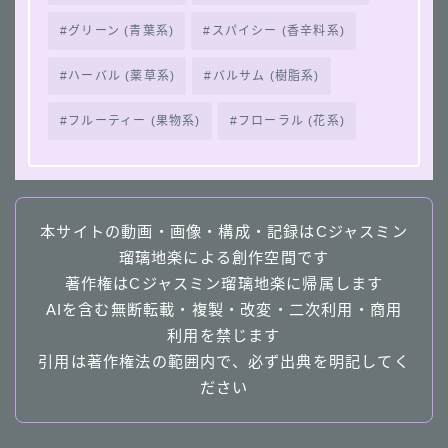
グリーン (青葉系)
スパイシー (香辛料系)
ハーバル (薬草系)
バルサム (樹脂系)
フルーティー (果物系)
フローラル (花系)
本サイトの動画・画像・構成・記録はCジャスミン
瑠璃地楽による創作空間です
著作権はCジャスミン瑠璃地楽に帰属します
AIを含む無断転載・複製・改変・二次利用・商用
利用を禁じます
引用は著作権法の範囲内で、必ず出典を明記してく
ださい
Follow Me