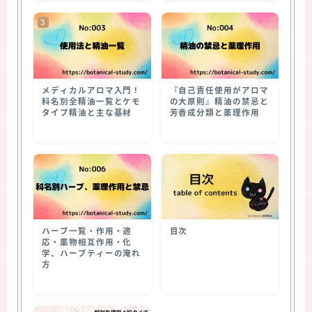
メディカルアロマ入門！
『自己責任使用がアロマ
科名別全精油一覧とケモ
の大原則』精油の禁忌と
タイプ精油と主な基材
芳香成分類と薬理作用
ハーブ一覧・作用・適
目次
応・薬物相互作用・化
学、ハーブティーの淹れ
方