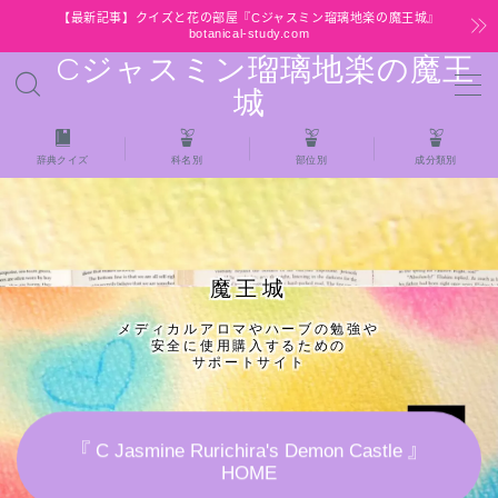
【最新記事】クイズと花の部屋『Cジャスミン瑠璃地楽の魔王城』
botanical-study.com
Cジャスミン瑠璃地楽の魔王
MENU
城
HOME
辞典クイズ
科名別
部位別
成分類別
【最新】クイズと花の部屋
★全種/アロマハーブスパイス基材 プチ辞典ク
魔王城
イズ＆プチ辞典
メディカルアロマやハーブの勉強や
安全に使用購入するための
★アロマ検定＋αクイズ
サポートサイト
★アロマハーブ傾向チェック
『 C Jasmine Rurichira's Demon Castle 』
HOME
目次