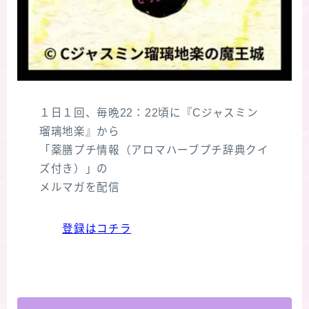
１日１回、毎晩22：22頃に『Cジャスミン
瑠璃地楽』から
「薬膳プチ情報（アロマハーブプチ辞典クイ
ズ付き）」の
メルマガを配信
登録はコチラ