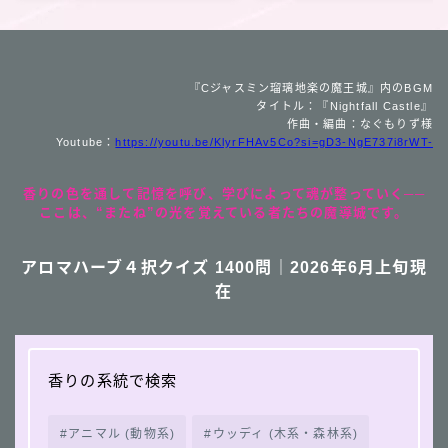
『Cジャスミン瑠璃地楽の魔王城』内のBGM
タイトル：『Nightfall Castle』
作曲・編曲：なぐもりず様
Youtube：
https://youtu.be/KlyrFHAv5Co?si=gD3-NgE737i8rWT-
香りの色を通して記憶を呼び、学びによって魂が整っていく──
ここは、“またね”の光を覚えている者たちの魔導城です。
アロマハーブ４択クイズ 1400問｜2026年6月上旬現
在
香りの系統で検索
アニマル (動物系)
ウッディ (木系・森林系)