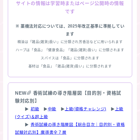
情報は学習時またはページ公開時の情報
サイトの
です
※ 薬機法対応については、2025年改正基準に準拠してい
ます
精油は「雑品(雑貨)扱い」に分類され芳香浴などに用いられます
ハーブは「食品」「健康食品」「雑品(雑貨)扱い」に分類されます
スパイスは「食品」に分類されます
基材は「食品」「雑品(雑貨)扱い」に分類されます
NEW
🌈
香術試練の導き階層図【目的別・資格試
験対応別】
▶
初級
▶
中級
▶
上級(資格チャレンジ)
▶
上級
(クイズ)＆超上級
▶
香術試練の導き階層図【総合目次｜目的別・資格
試験対応別】魔導書全７層