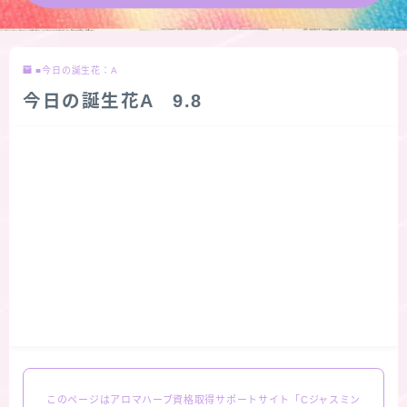
★導きの階層図/目次
■今日の誕生花：A
秘密部屋
今日の誕生花A 9.8
お知らせ
Cジャスミン瑠璃地楽の主な活動先リンク集
プロフィール
アロマハーブアンケート
おすすめ商品＆レビュー
★スペシャルアロマハーブ４択クイズ (kindle出
このページはアロマハーブ資格取得サポートサイト「Cジャスミン