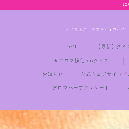
【最
メディカルアロマやメディカルハ
【最新】クイ
HOME
★アロマ検定＋αクイズ
お知らせ
公式ウェブサイト『Bot
アロマハーブアンケート