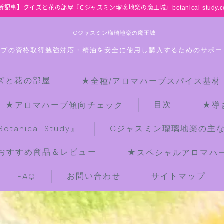
新記事】クイズと花の部屋『Cジャスミン瑠璃地楽の魔王城』botanical-study.c
Cジャスミン瑠璃地楽の魔王城
ーブの資格取得勉強対応・精油を安全に使用し購入するためのサポー
ズと花の部屋
★全種/アロマハーブスパイス基材
HOME
目次
★アロマハーブ傾向チェック
★導
【最新】クイズと花の部屋
anical Study』
Cジャスミン瑠璃地楽の主
おすすめ商品＆レビュー
★スペシャルアロマハーブ
★全種/アロマハーブスパイス基材 プ
チ辞典クイズ＆プチ辞典
お問い合わせ
サイトマップ
FAQ
★アロマ検定＋αクイズ