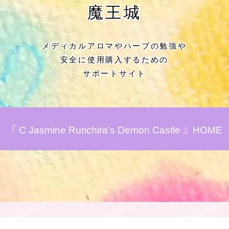
★アロマハーブ傾向チェック
魔王城
目次
メディカルアロマやハーブの勉強や
安全に使用購入するための
★導きの階層図/目次
サポートサイト
秘密部屋
お知らせ
『 C Jasmine Rurichira's Demon Castle 』HOME
公式ウェブサイト『Botanical Study』
Cジャスミン瑠璃地楽の主な活動先リン
ク集
プロフィール