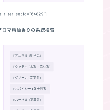
fe_filter_set id="64829"]
アロマ精油香りの系統検索
アニマル (動物系)
ウッディ (木系・森林系)
グリーン (青葉系)
スパイシー (香辛料系)
ハーバル (薬草系)