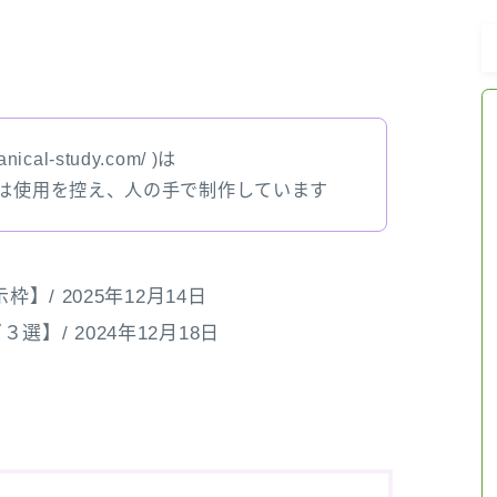
アロマハーブアンケート
おすすめ商品＆レビュー
nical-study.com/ )は
では使用を控え、人の手で制作しています
★スペシャルアロマハーブ４択クイズ
(kindle出版限定)
FAQ
】/ 2025年12月14日
/ 2024年12月18日
お問い合わせ
サイトマップ