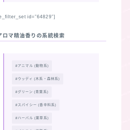
fe_filter_set id="64829"]
アロマ精油香りの系統検索
アニマル (動物系)
ウッディ (木系・森林系)
グリーン (青葉系)
スパイシー (香辛料系)
ハーバル (薬草系)