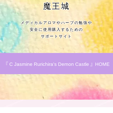
★アロマハーブ傾向チェック
魔王城
目次
メディカルアロマやハーブの勉強や
安全に使用購入するための
★導きの階層図/目次
サポートサイト
秘密部屋
お知らせ
『 C Jasmine Rurichira's Demon Castle 』HOME
公式ウェブサイト『Botanical Study』
Cジャスミン瑠璃地楽の主な活動先リン
ク集
プロフィール