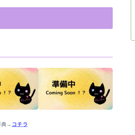
辞典→
コチラ