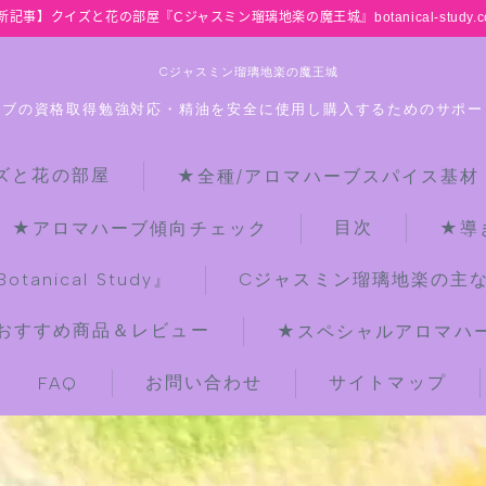
新記事】クイズと花の部屋『Cジャスミン瑠璃地楽の魔王城』botanical-study.c
Cジャスミン瑠璃地楽の魔王城
ーブの資格取得勉強対応・精油を安全に使用し購入するためのサポー
ズと花の部屋
★全種/アロマハーブスパイス基材
HOME
目次
★アロマハーブ傾向チェック
★導
【最新】クイズと花の部屋
anical Study』
Cジャスミン瑠璃地楽の主
おすすめ商品＆レビュー
★スペシャルアロマハーブ
★全種/アロマハーブスパイス基材 プ
チ辞典クイズ＆プチ辞典
お問い合わせ
サイトマップ
FAQ
★アロマ検定＋αクイズ