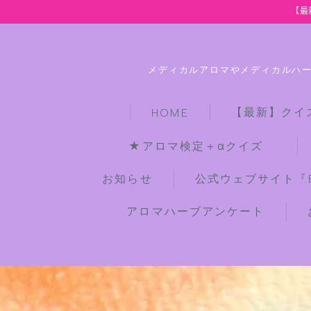
【最
メディカルアロマやメディカルハ
【最新】クイ
HOME
★アロマ検定＋αクイズ
お知らせ
公式ウェブサイト『Bot
アロマハーブアンケート