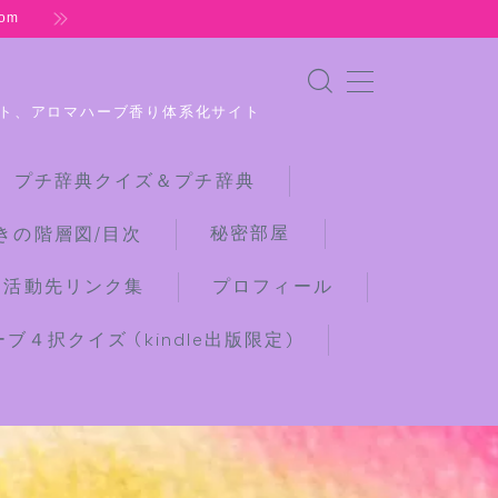
om
ト、アロマハーブ香り体系化サイト
 プチ辞典クイズ＆プチ辞典
秘密部屋
きの階層図/目次
な活動先リンク集
プロフィール
４択クイズ (kindle出版限定)