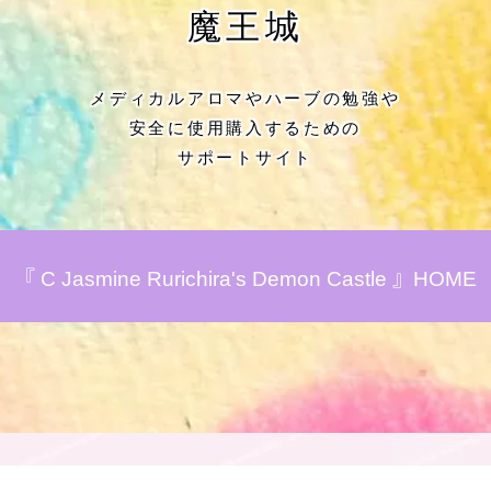
★アロマハーブ傾向チェック
魔王城
目次
メディカルアロマやハーブの勉強や
安全に使用購入するための
★導きの階層図/目次
サポートサイト
秘密部屋
お知らせ
『 C Jasmine Rurichira's Demon Castle 』HOME
公式ウェブサイト『Botanical Study』
Cジャスミン瑠璃地楽の主な活動先リン
ク集
プロフィール