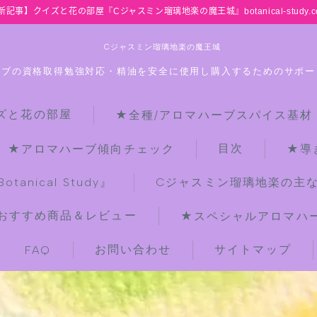
新記事】クイズと花の部屋『Cジャスミン瑠璃地楽の魔王城』botanical-study.c
Cジャスミン瑠璃地楽の魔王城
ーブの資格取得勉強対応・精油を安全に使用し購入するためのサポー
ズと花の部屋
★全種/アロマハーブスパイス基材
HOME
目次
★アロマハーブ傾向チェック
★導
【最新】クイズと花の部屋
anical Study』
Cジャスミン瑠璃地楽の主
おすすめ商品＆レビュー
★スペシャルアロマハーブ
★全種/アロマハーブスパイス基材 プ
チ辞典クイズ＆プチ辞典
お問い合わせ
サイトマップ
FAQ
★アロマ検定＋αクイズ