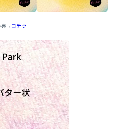
辞典→
コチラ