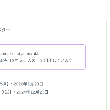
アロマハーブアンケート
おすすめ商品＆レビュー
バター
★スペシャルアロマハーブ４択クイズ
(kindle出版限定)
nical-study.com/ )は
では使用を控え、人の手で制作しています
FAQ
お問い合わせ
】/ 2026年1月28日
サイトマップ
/ 2024年12月23日