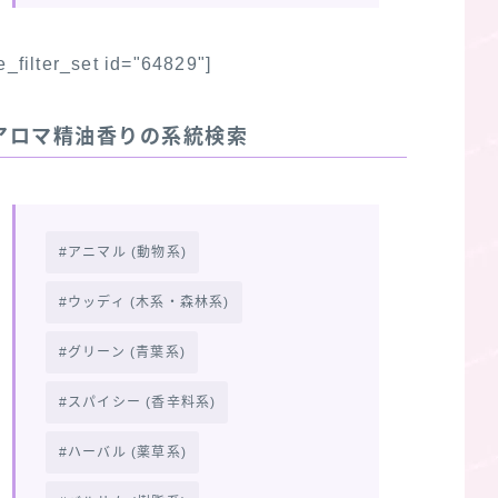
fe_filter_set id="64829"]
アロマ精油香りの系統検索
アニマル (動物系)
ウッディ (木系・森林系)
グリーン (青葉系)
スパイシー (香辛料系)
ハーバル (薬草系)