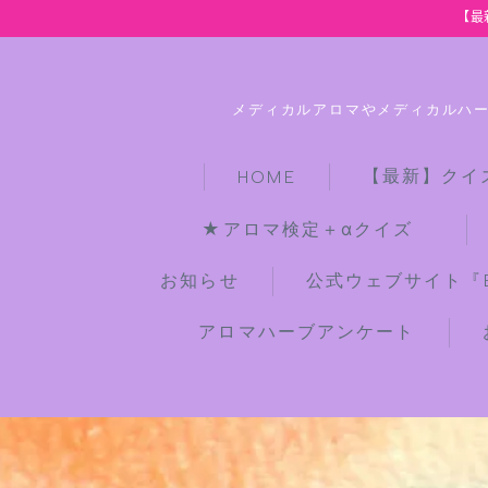
【最
メディカルアロマやメディカルハ
【最新】クイ
HOME
★アロマ検定＋αクイズ
お知らせ
公式ウェブサイト『Bot
アロマハーブアンケート