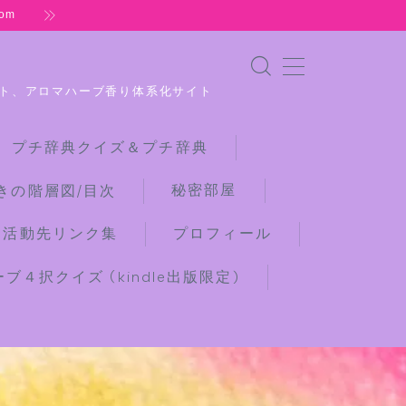
om
ト、アロマハーブ香り体系化サイト
 プチ辞典クイズ＆プチ辞典
秘密部屋
きの階層図/目次
な活動先リンク集
プロフィール
４択クイズ (kindle出版限定)