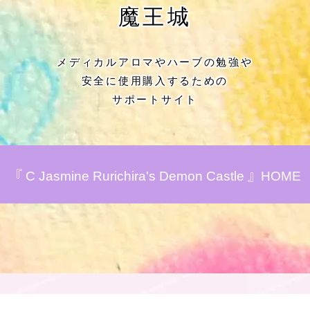
★アロマハーブ傾向チェック
魔王城
目次
メディカルアロマやハーブの勉強や
安全に使用購入するための
★導きの階層図/目次
サポートサイト
秘密部屋
お知らせ
『 C Jasmine Rurichira's Demon Castle 』HOME
公式ウェブサイト『Botanical Study』
Cジャスミン瑠璃地楽の主な活動先リン
ク集
プロフィール