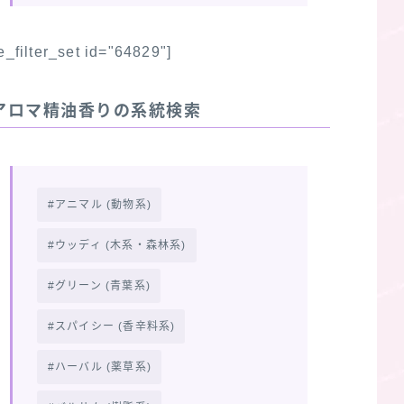
fe_filter_set id="64829"]
アロマ精油香りの系統検索
アニマル (動物系)
ウッディ (木系・森林系)
グリーン (青葉系)
スパイシー (香辛料系)
ハーバル (薬草系)