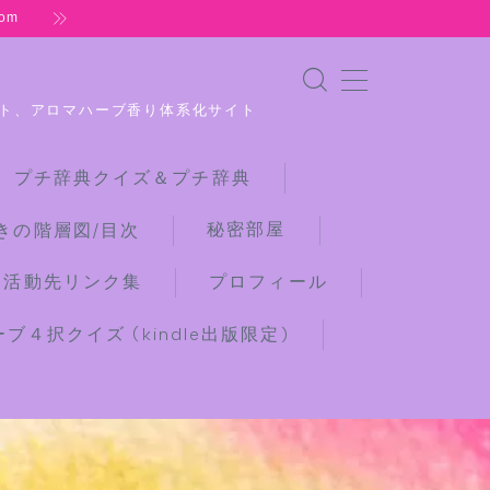
om
ト、アロマハーブ香り体系化サイト
 プチ辞典クイズ＆プチ辞典
秘密部屋
きの階層図/目次
な活動先リンク集
プロフィール
４択クイズ (kindle出版限定)