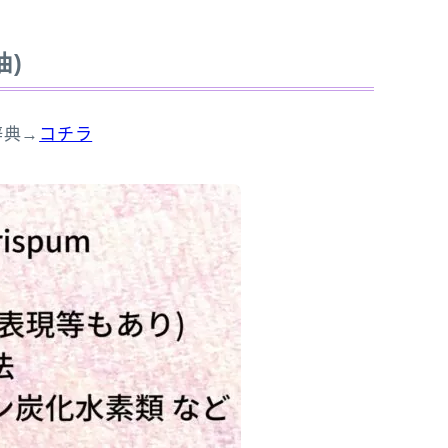
油)
辞典→
コチラ