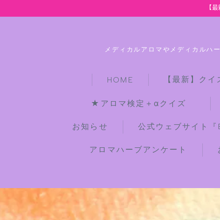
【最
メディカルアロマやメディカルハ
【最新】クイ
HOME
★アロマ検定＋αクイズ
お知らせ
公式ウェブサイト『Bot
アロマハーブアンケート