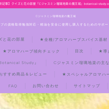
新記事】クイズと花の部屋『Cジャスミン瑠璃地楽の魔王城』botanical-study.c
Cジャスミン瑠璃地楽の魔王城
ーブの資格取得勉強対応・精油を安全に使用し購入するためのサポー
ズと花の部屋
★全種/アロマハーブスパイス基材
HOME
目次
★アロマハーブ傾向チェック
★導
【最新】クイズと花の部屋
anical Study』
Cジャスミン瑠璃地楽の主
おすすめ商品＆レビュー
★スペシャルアロマハーブ
★全種/アロマハーブスパイス基材 プ
チ辞典クイズ＆プチ辞典
お問い合わせ
サイトマップ
FAQ
★アロマ検定＋αクイズ