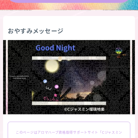
★導きの階層図/目次
秘密部屋
おやすみメッセージ
お知らせ
公式ウェブサイト『Botanical Study』
Cジャスミン瑠璃地楽の主な活動先リンク集
プロフィール
アロマハーブアンケート
このページはアロマハーブ資格取得サポートサイト「Cジャスミン
おすすめ商品＆レビュー