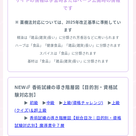
情報は学習時またはページ公開時の情報
サイトの
です
※ 薬機法対応については、2025年改正基準に準拠してい
ます
精油は「雑品(雑貨)扱い」に分類され芳香浴などに用いられます
ハーブは「食品」「健康食品」「雑品(雑貨)扱い」に分類されます
スパイスは「食品」に分類されます
基材は「食品」「雑品(雑貨)扱い」に分類されます
NEW
🌈
香術試練の導き階層図【目的別・資格試
験対応別】
▶
初級
▶
中級
▶
上級(資格チャレンジ)
▶
上級
(クイズ)＆超上級
▶
香術試練の導き階層図【総合目次｜目的別・資格
試験対応別】魔導書全７層