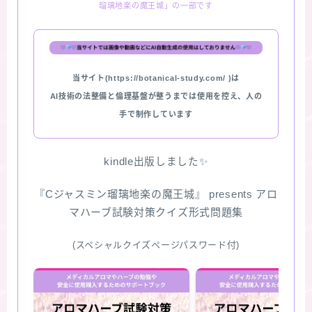
瑠璃地楽の魔王城」の一部です
★スペシャルアロマハーブ４択クイズ (kindle出
版限定)
当サイト(https://botanical-study.com/ )は
FAQ
AI技術の法整備と倫理基盤が整うまでは使用を控え、人の
手で制作しています
お問い合わせ
サイトマップ
kindle出版しました✨
『Cジャスミン瑠璃地楽の魔王城』 presents アロ
マハーブ試験対策クイズ形式問題集
(スペシャルクイズページパスワード付)