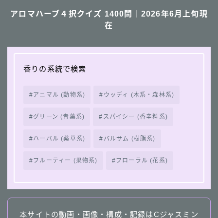
アロマハーブ４択クイズ 1400問｜2026年6月上旬現
在
香りの系統で検索
アニマル (動物系)
ウッディ (木系・森林系)
グリーン (青葉系)
スパイシー (香辛料系)
ハーバル (薬草系)
バルサム (樹脂系)
フルーティー (果物系)
フローラル (花系)
本サイトの動画・画像・構成・記録はCジャスミン