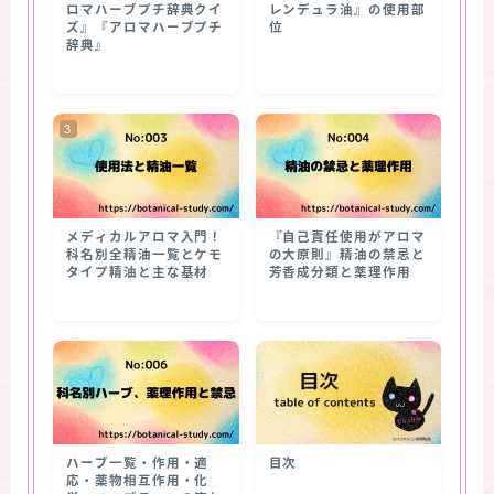
ロマハーブプチ辞典クイ
レンデュラ油』の使用部
ズ』『アロマハーブプチ
位
辞典』
メディカルアロマ入門！
『自己責任使用がアロマ
科名別全精油一覧とケモ
の大原則』精油の禁忌と
タイプ精油と主な基材
芳香成分類と薬理作用
ハーブ一覧・作用・適
目次
応・薬物相互作用・化