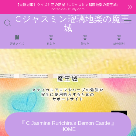
【最新記事】クイズと花の部屋『Cジャスミン瑠璃地楽の魔王城』
botanical-study.com
Cジャスミン瑠璃地楽の魔王
MENU
城
HOME
辞典クイズ
科名別
部位別
成分類別
【最新】クイズと花の部屋
★全種/アロマハーブスパイス基材 プチ辞典ク
魔王城
イズ＆プチ辞典
メディカルアロマやハーブの勉強や
安全に使用購入するための
★アロマ検定＋αクイズ
サポートサイト
★アロマハーブ傾向チェック
『 C Jasmine Rurichira's Demon Castle 』
HOME
目次