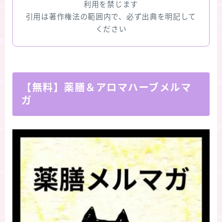
利用を禁じます
引用は著作権法の範囲内で、必ず出典を明記して
ください
【無料】薬膳＆アロマハーブメルマ
ガ