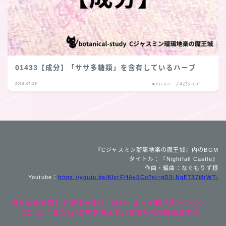
01433【成分】「ササ多糖類」を含有しているハーブ
2026.07.29
■アロマハーブ４択クイズ
『Cジャスミン瑠璃地楽の魔王城』内のBGM
タイトル：『Nightfall Castle』
作曲・編曲：なぐもりず様
Youtube：
https://youtu.be/KlyrFHAv5Co?si=gD3-NgE737i8rWT-
香りの色を通して記憶を呼び、学びによって魂が整っていく──
ここは、“またね”の光を覚えている者たちの魔導城です。