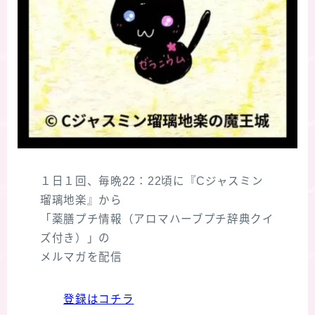
１日１回、毎晩22：22頃に『Cジャスミン
瑠璃地楽』から
「薬膳プチ情報（アロマハーブプチ辞典クイ
ズ付き）」の
メルマガを配信
登録はコチラ