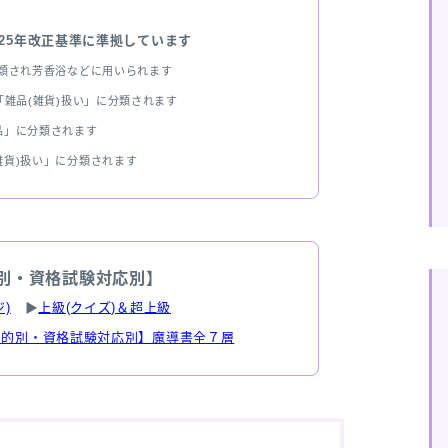
025年改正基準に準拠しています
分類され芳香浴などに用いられます
雑品(雑貨)扱い」に分類されます
品」に分類されます
雑貨)扱い」に分類されます
別・資格試験対応別】
)
▶
上級(クイズ)＆超上級
目的別・資格試験対応別】魔導書全７層