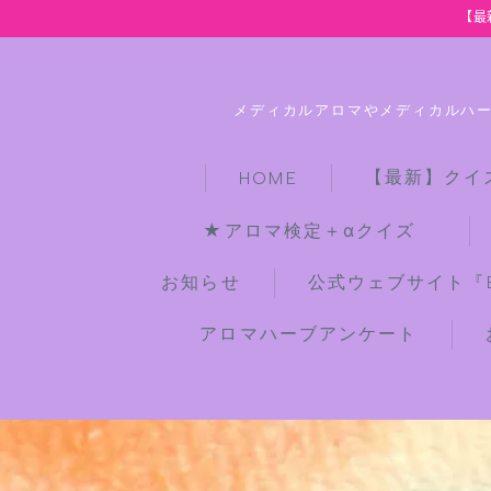
【最
メディカルアロマやメディカルハ
【最新】クイ
HOME
★アロマ検定＋αクイズ
お知らせ
公式ウェブサイト『Bot
アロマハーブアンケート