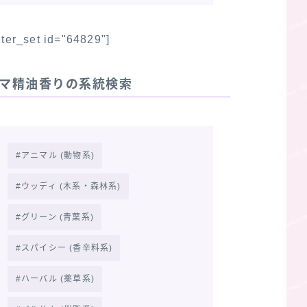
ilter_set id="64829"]
マ精油香りの系統検索
アニマル (動物系)
ウッディ (木系・森林系)
グリーン (青葉系)
スパイシー (香辛料系)
ハーバル (薬草系)