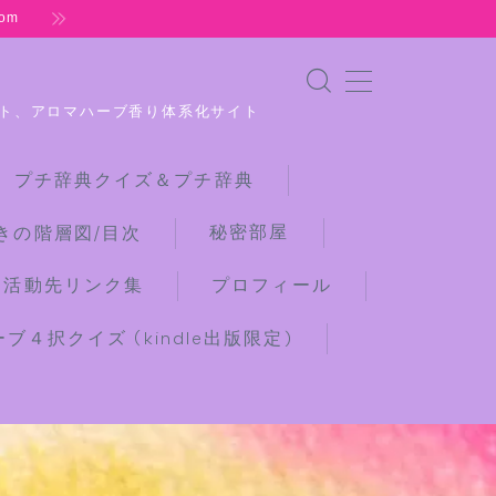
om
ト、アロマハーブ香り体系化サイト
 プチ辞典クイズ＆プチ辞典
秘密部屋
きの階層図/目次
な活動先リンク集
プロフィール
４択クイズ (kindle出版限定)