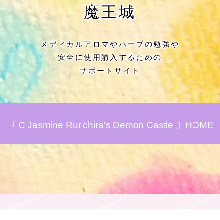
★アロマハーブ傾向チェック
魔王城
目次
メディカルアロマやハーブの勉強や
安全に使用購入するための
★導きの階層図/目次
サポートサイト
秘密部屋
お知らせ
『 C Jasmine Rurichira's Demon Castle 』HOME
公式ウェブサイト『Botanical Study』
Cジャスミン瑠璃地楽の主な活動先リン
ク集
プロフィール