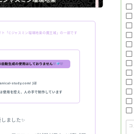
イト「Cジャスミン瑠璃地楽の魔王城」の一部です
nical-study.com/ )は
では使用を控え、人の手で制作しています
出版しました✨