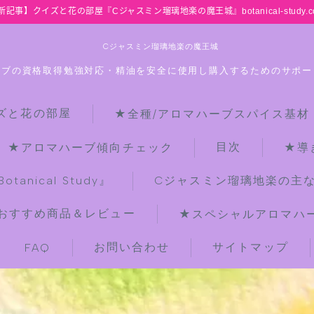
新記事】クイズと花の部屋『Cジャスミン瑠璃地楽の魔王城』botanical-study.c
Cジャスミン瑠璃地楽の魔王城
ーブの資格取得勉強対応・精油を安全に使用し購入するためのサポー
ズと花の部屋
★全種/アロマハーブスパイス基材
HOME
目次
★アロマハーブ傾向チェック
★導
【最新】クイズと花の部屋
anical Study』
Cジャスミン瑠璃地楽の主
おすすめ商品＆レビュー
★スペシャルアロマハーブ
★全種/アロマハーブスパイス基材 プ
チ辞典クイズ＆プチ辞典
お問い合わせ
サイトマップ
FAQ
★アロマ検定＋αクイズ