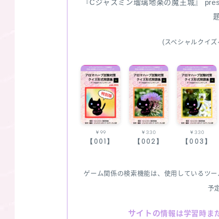
『Cジャスミン瑠璃地楽の魔王城』 pre
(スペシャルクイズ
￥99
￥330
￥330
【001】
【002】
【003】
ゲーム関係の検索機能は、使用しているツー
予
サイトの
情報は学習時ま