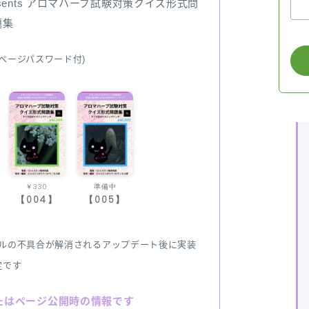
sents アロマハーブ試験対策クイズ形式問
題集
ページパスワード付)
￥330
準備中
【004】
【005】
ルの不具合が解消されるアップデート後に実装
定です
たはページ公開時の情報です