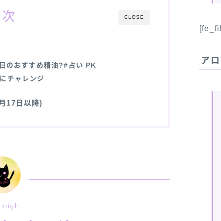
目次
CLOSE
[fe_f
アロ
日のおすすめ精油?#占い PK
にチャレンジ
月17日以降)
night.