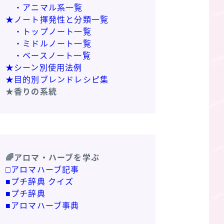
・アニマル系一覧
★ノート揮発性と分類一覧
・トップノート一覧
・ミドルノート一覧
・ベースノート一覧
★シーン別使用法例
★目的別ブレンドレシピ集
★香りの系統
🌈アロマ・ハーブを学ぶ
□アロマハーブ記事
■プチ辞典 クイズ
■プチ辞典
■アロマハーブ事典