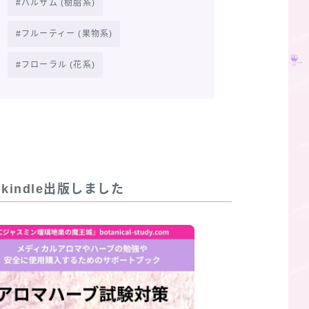
バルサム (樹脂系)
フルーティー (果物系)
フローラル (花系)
R]kindle出版しました