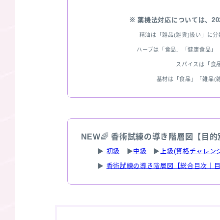
※ 薬機法対応については、2
精油は「雑品(雑貨)扱い」に
ハーブは「食品」「健康食品」「
スパイスは「食
基材は「食品」「雑品(
NEW
🌈
香術試練の導き階層図【目的
▶
初級
▶
中級
▶
上級(資格チャレンジ
▶
香術試練の導き階層図【総合目次｜