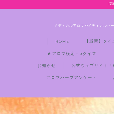
【最
メディカルアロマやメディカルハ
【最新】クイ
HOME
★アロマ検定＋αクイズ
お知らせ
公式ウェブサイト『Bot
アロマハーブアンケート