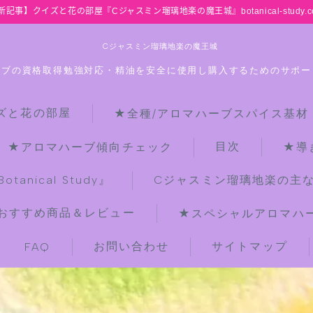
新記事】クイズと花の部屋『Cジャスミン瑠璃地楽の魔王城』botanical-study.c
Cジャスミン瑠璃地楽の魔王城
ーブの資格取得勉強対応・精油を安全に使用し購入するためのサポー
ズと花の部屋
★全種/アロマハーブスパイス基材
HOME
目次
★アロマハーブ傾向チェック
★導
【最新】クイズと花の部屋
anical Study』
Cジャスミン瑠璃地楽の主
おすすめ商品＆レビュー
★スペシャルアロマハーブ
★全種/アロマハーブスパイス基材 プ
チ辞典クイズ＆プチ辞典
お問い合わせ
サイトマップ
FAQ
★アロマ検定＋αクイズ