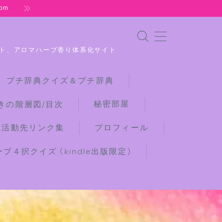
om
ト、アロマハーブ香り体系化サイト
 プチ辞典クイズ＆プチ辞典
秘密部屋
きの階層図/目次
な活動先リンク集
プロフィール
４択クイズ (kindle出版限定)