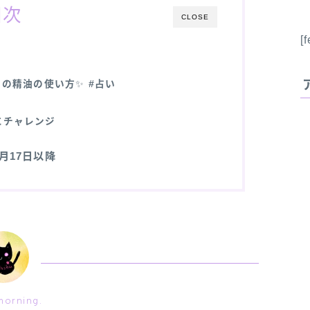
目次
CLOSE
[
日の精油の使い方
✨
#占い
にチャレンジ
11月17日以降
orning.