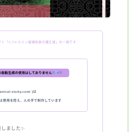
イト「Cジャスミン瑠璃地楽の魔王城」の一部です
nical-study.com/ )は
では使用を控え、人の手で制作しています
出版しました✨