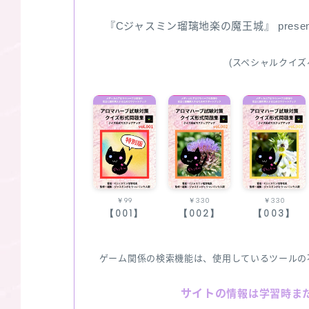
『Cジャスミン瑠璃地楽の魔王城』 pres
(スペシャルクイズ
￥99
￥330
￥330
【001】
【002】
【003】
ゲーム関係の検索機能は、使用しているツールの
サイトの
情報は学習時ま