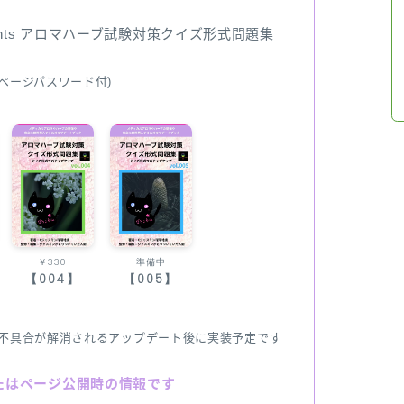
ents アロマハーブ試験対策クイズ形式問題集
ページパスワード付)
￥330
準備中
【004】
【005】
不具合が解消されるアップデート後に実装予定です
たはページ公開時の情報です