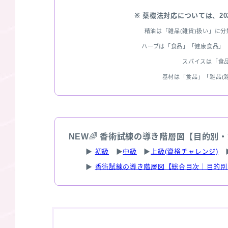
※ 薬機法対応については、2
精油は「雑品(雑貨)扱い」に
ハーブは「食品」「健康食品」「
スパイスは「食
基材は「食品」「雑品(
NEW
🌈
香術試練の導き階層図【目的別・
▶
初級
▶
中級
▶
上級(資格チャレンジ)
▶
香術試練の導き階層図【総合目次｜目的別