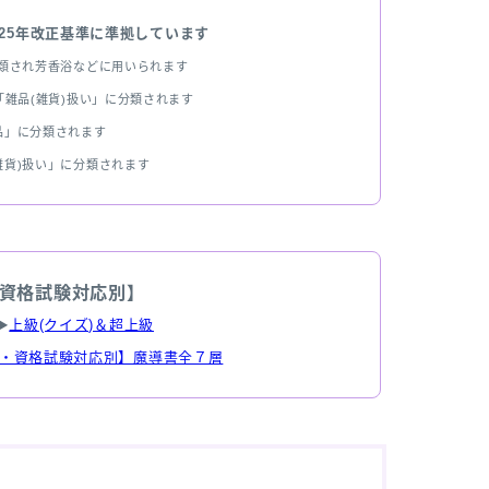
025年改正基準に準拠しています
分類され芳香浴などに用いられます
雑品(雑貨)扱い」に分類されます
品」に分類されます
雑貨)扱い」に分類されます
資格試験対応別】
▶
上級(クイズ)＆超上級
・資格試験対応別】魔導書全７層