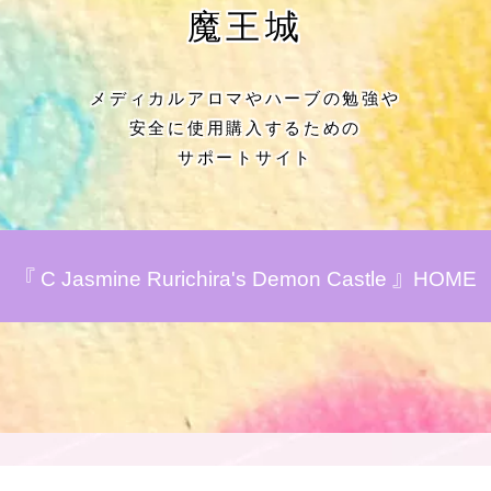
★アロマハーブ傾向チェック
魔王城
目次
メディカルアロマやハーブの勉強や
安全に使用購入するための
★導きの階層図/目次
サポートサイト
秘密部屋
お知らせ
『 C Jasmine Rurichira's Demon Castle 』HOME
公式ウェブサイト『Botanical Study』
Cジャスミン瑠璃地楽の主な活動先リン
ク集
プロフィール