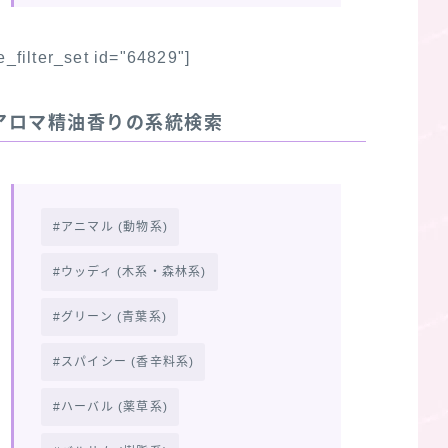
fe_filter_set id="64829"]
アロマ精油香りの系統検索
アニマル (動物系)
ウッディ (木系・森林系)
グリーン (青葉系)
スパイシー (香辛料系)
ハーバル (薬草系)