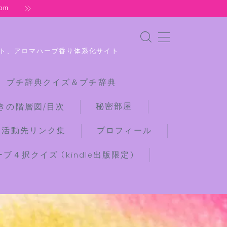
om
ト、アロマハーブ香り体系化サイト
 プチ辞典クイズ＆プチ辞典
秘密部屋
きの階層図/目次
な活動先リンク集
プロフィール
４択クイズ (kindle出版限定)