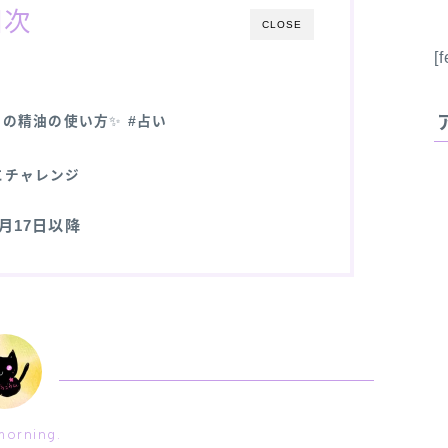
目次
CLOSE
[
日の精油の使い方
✨
#占い
にチャレンジ
11月17日以降
orning.