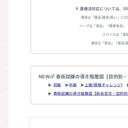
※ 薬機法対応については、2
精油は「雑品(雑貨)扱い」に
ハーブは「食品」「健康食品」「
スパイスは「食
基材は「食品」「雑品(
NEW
🌈
香術試練の導き階層図【目的別・
▶
初級
▶
中級
▶
上級(資格チャレンジ)
▶
香術試練の導き階層図【総合目次｜目的別