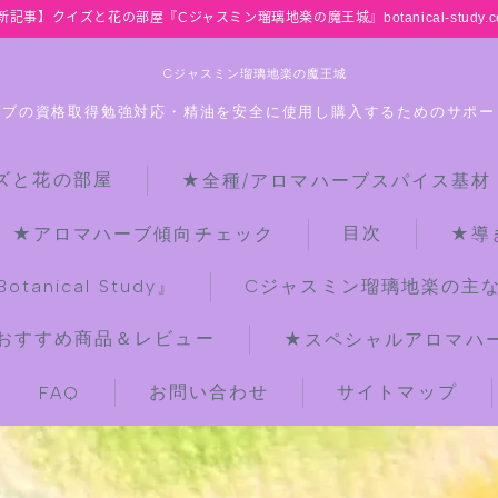
新記事】クイズと花の部屋『Cジャスミン瑠璃地楽の魔王城』botanical-study.c
Cジャスミン瑠璃地楽の魔王城
ーブの資格取得勉強対応・精油を安全に使用し購入するためのサポー
ズと花の部屋
★全種/アロマハーブスパイス基材
HOME
目次
★アロマハーブ傾向チェック
★導
【最新】クイズと花の部屋
anical Study』
Cジャスミン瑠璃地楽の主
おすすめ商品＆レビュー
★スペシャルアロマハーブ
★全種/アロマハーブスパイス基材 プ
チ辞典クイズ＆プチ辞典
お問い合わせ
サイトマップ
FAQ
★アロマ検定＋αクイズ