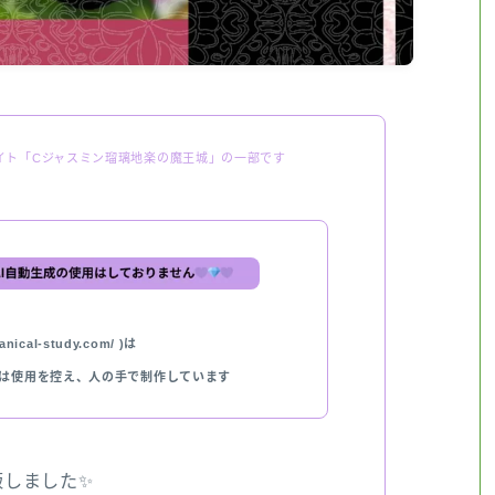
イト「Cジャスミン瑠璃地楽の魔王城」の一部です
nical-study.com/ )は
では使用を控え、人の手で制作しています
出版しました✨