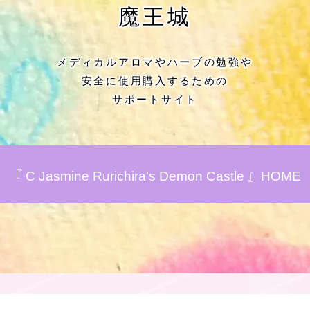
★アロマハーブ傾向チェック
魔王城
目次
メディカルアロマやハーブの勉強や
安全に使用購入するための
★導きの階層図/目次
サポートサイト
秘密部屋
お知らせ
『 C Jasmine Rurichira's Demon Castle 』HOME
公式ウェブサイト『Botanical Study』
Cジャスミン瑠璃地楽の主な活動先リン
ク集
プロフィール