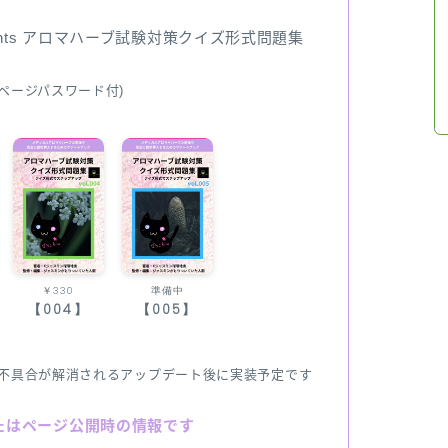
ents アロマハーブ試験対策クイズ形式問題集
ページパスワード付)
￥330
準備中
【004】
【005】
不具合が解消されるアップデート後に実装予定です
たはページ公開時の情報です