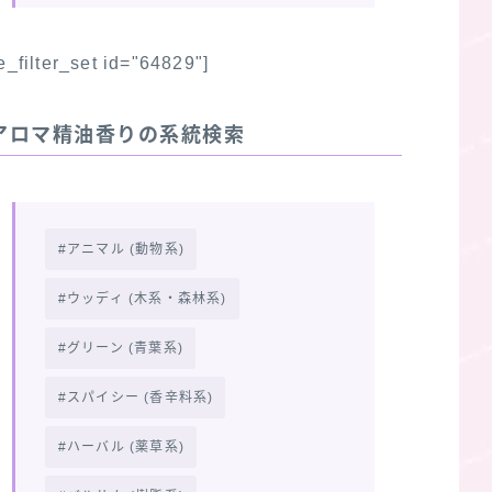
fe_filter_set id="64829"]
アロマ精油香りの系統検索
アニマル (動物系)
ウッディ (木系・森林系)
グリーン (青葉系)
スパイシー (香辛料系)
ハーバル (薬草系)