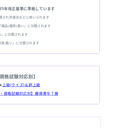
025年改正基準に準拠しています
分類され芳香浴などに用いられます
雑品(雑貨)扱い」に分類されます
品」に分類されます
雑貨)扱い」に分類されます
資格試験対応別】
▶
上級(クイズ)＆超上級
・資格試験対応別】魔導書全７層