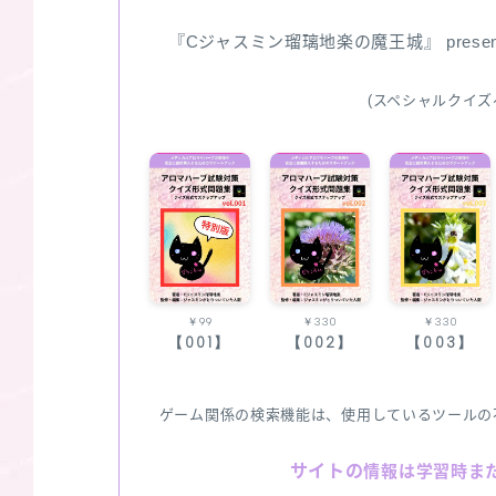
『Cジャスミン瑠璃地楽の魔王城』 pres
(スペシャルクイズ
￥99
￥330
￥330
【001】
【002】
【003】
ゲーム関係の検索機能は、使用しているツールの
サイトの
情報は学習時ま