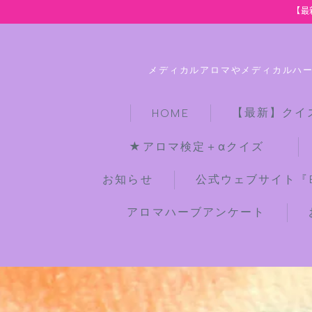
【最
メディカルアロマやメディカルハ
【最新】クイ
HOME
★アロマ検定＋αクイズ
お知らせ
公式ウェブサイト『Bot
アロマハーブアンケート