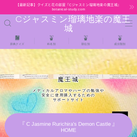
【最新記事】クイズと花の部屋『Cジャスミン瑠璃地楽の魔王城』
botanical-study.com
Cジャスミン瑠璃地楽の魔王
MENU
城
HOME
辞典クイズ
科名別
部位別
成分類別
【最新】クイズと花の部屋
★全種/アロマハーブスパイス基材 プチ辞典ク
魔王城
イズ＆プチ辞典
メディカルアロマやハーブの勉強や
安全に使用購入するための
★アロマ検定＋αクイズ
サポートサイト
★アロマハーブ傾向チェック
『 C Jasmine Rurichira's Demon Castle 』
HOME
目次