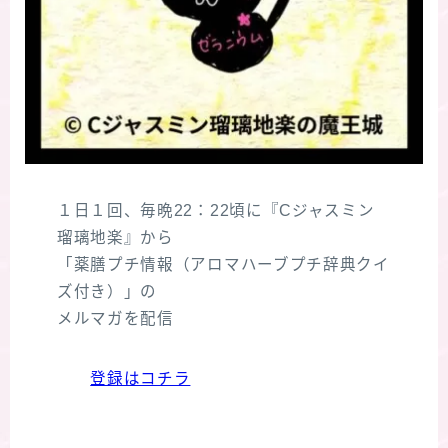
１日１回、毎晩22：22頃に『Cジャスミン
瑠璃地楽』から
「薬膳プチ情報（アロマハーブプチ辞典クイ
ズ付き）」の
メルマガを配信
登録はコチラ