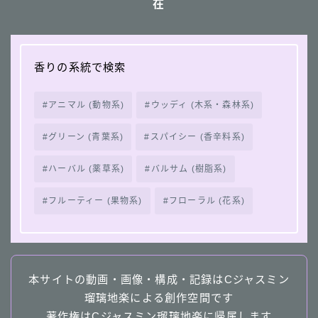
在
香りの系統で検索
アニマル (動物系)
ウッディ (木系・森林系)
グリーン (青葉系)
スパイシー (香辛料系)
ハーバル (薬草系)
バルサム (樹脂系)
フルーティー (果物系)
フローラル (花系)
本サイトの動画・画像・構成・記録はCジャスミン
瑠璃地楽による創作空間です
著作権はCジャスミン瑠璃地楽に帰属します