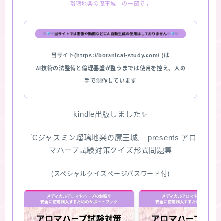
瑠璃地楽の魔王城」の一部です
★スペシャルアロマハーブ４択クイズ (kindle出
版限定)
当サイト(https://botanical-study.com/ )は
FAQ
AI技術の法整備と倫理基盤が整うまでは使用を控え、人の
手で制作しています
お問い合わせ
サイトマップ
kindle出版しました✨
『Cジャスミン瑠璃地楽の魔王城』 presents アロ
マハーブ試験対策クイズ形式問題集
(スペシャルクイズページパスワード付)