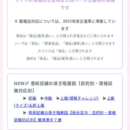
情報は学習時またはページ公開時の情報
サイトの
です
※ 薬機法対応については、2025年改正基準に準拠してい
ます
精油は「雑品(雑貨)扱い」に分類され芳香浴などに用いられます
ハーブは「食品」「健康食品」「雑品(雑貨)扱い」に分類されます
スパイスは「食品」に分類されます
基材は「食品」「雑品(雑貨)扱い」に分類されます
NEW
🌈
香術試練の導き階層図【目的別・資格試
験対応別】
▶
初級
▶
中級
▶
上級(資格チャレンジ)
▶
上級
(クイズ)＆超上級
▶
香術試練の導き階層図【総合目次｜目的別・資格
試験対応別】魔導書全７層