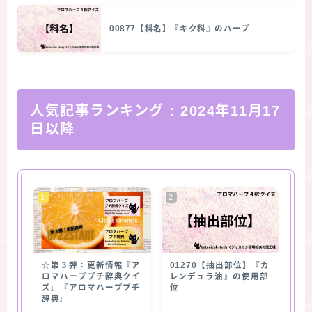
00877【科名】『キク科』のハーブ
人気記事ランキング
: 2024年11月17
日以降
☆第３弾：更新情報『ア
01270【抽出部位】『カ
ロマハーブプチ辞典クイ
レンデュラ油』の使用部
ズ』『アロマハーブプチ
位
辞典』