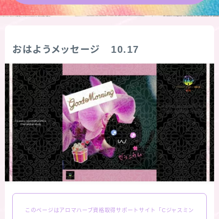
★導きの階層図/目次
秘密部屋
おはようメッセージ 10.17
お知らせ
公式ウェブサイト『Botanical Study』
Cジャスミン瑠璃地楽の主な活動先リンク集
プロフィール
アロマハーブアンケート
このページはアロマハーブ資格取得サポートサイト「Cジャスミン
おすすめ商品＆レビュー