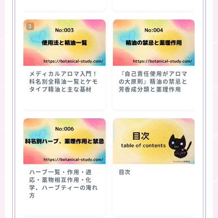
メディカルアロマ入門！
『自己責任使用がアロマ
科名別全精油一覧とケモ
の大原則』精油の禁忌と
タイプ精油と主な基材
芳香成分類と薬理作用
ハーブ一覧・作用・適
目次
応・薬物相互作用・化
学、ハーブティーの淹れ
方