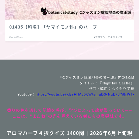
01435【科名】「ヤマイモノ科」のハーブ
2026.08.01
■アロマハーブ４択クイズ
『Cジャスミン瑠璃地楽の魔王城』内のBGM
タイトル：『Nightfall Castle』
作曲・編曲：なぐもりず様
Youtube：
https://youtu.be/KlyrFHAv5Co?si=gD3-NgE737i8rWT-
香りの色を通して記憶を呼び、学びによって魂が整っていく──
ここは、“またね”の光を覚えている者たちの魔導城です。
アロマハーブ４択クイズ 1400問｜2026年6月上旬現