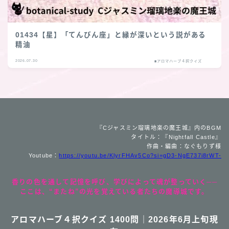
01434【星】「てんびん座」と縁が深いという説がある
精油
2026.07.30
■アロマハーブ４択クイズ
『Cジャスミン瑠璃地楽の魔王城』内のBGM
タイトル：『Nightfall Castle』
作曲・編曲：なぐもりず様
Youtube：
https://youtu.be/KlyrFHAv5Co?si=gD3-NgE737i8rWT-
香りの色を通して記憶を呼び、学びによって魂が整っていく──
ここは、“またね”の光を覚えている者たちの魔導城です。
アロマハーブ４択クイズ 1400問｜2026年6月上旬現