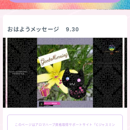
★導きの階層図/目次
秘密部屋
おはようメッセージ 9.30
お知らせ
公式ウェブサイト『Botanical Study』
Cジャスミン瑠璃地楽の主な活動先リンク集
プロフィール
アロマハーブアンケート
このページはアロマハーブ資格取得サポートサイト「Cジャスミン
おすすめ商品＆レビュー