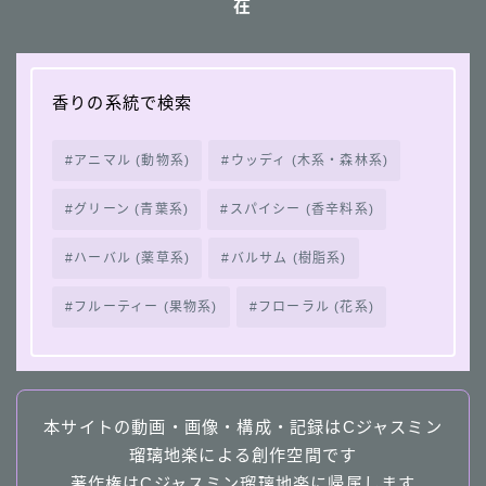
在
香りの系統で検索
アニマル (動物系)
ウッディ (木系・森林系)
グリーン (青葉系)
スパイシー (香辛料系)
ハーバル (薬草系)
バルサム (樹脂系)
フルーティー (果物系)
フローラル (花系)
本サイトの動画・画像・構成・記録はCジャスミン
瑠璃地楽による創作空間です
著作権はCジャスミン瑠璃地楽に帰属します