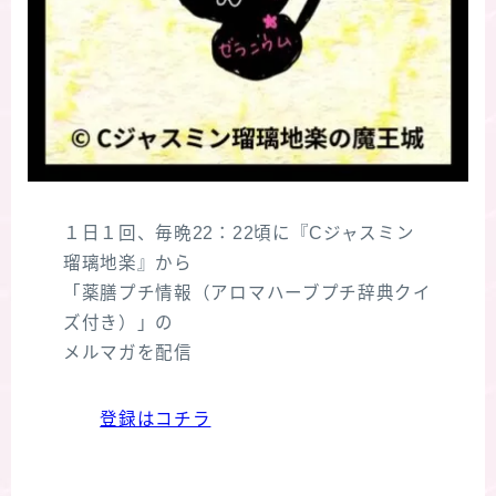
１日１回、毎晩22：22頃に『Cジャスミン
瑠璃地楽』から
「薬膳プチ情報（アロマハーブプチ辞典クイ
ズ付き）」の
メルマガを配信
登録はコチラ