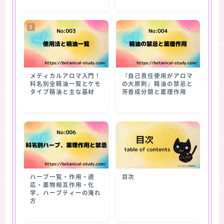
メディカルアロマ入門！
『自己責任使用がアロマ
科名別全精油一覧とケモ
の大原則』精油の禁忌と
タイプ精油と主な基材
芳香成分類と薬理作用
ハーブ一覧・作用・適
目次
応・薬物相互作用・化
学、ハーブティーの淹れ
方