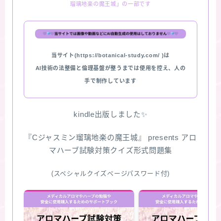
瑠璃地楽の魔王城」の一部です
★スペシャルアロマハーブ４択クイズ (kindle出
版限定)
当サイト(https://botanical-study.com/ )は
FAQ
AI技術の法整備と倫理基盤が整うまでは使用を控え、人の
手で制作しています
お問い合わせ
サイトマップ
kindle出版しました✨
『Cジャスミン瑠璃地楽の魔王城』 presents アロ
マハーブ試験対策クイズ形式問題集
(スペシャルクイズページパスワード付)