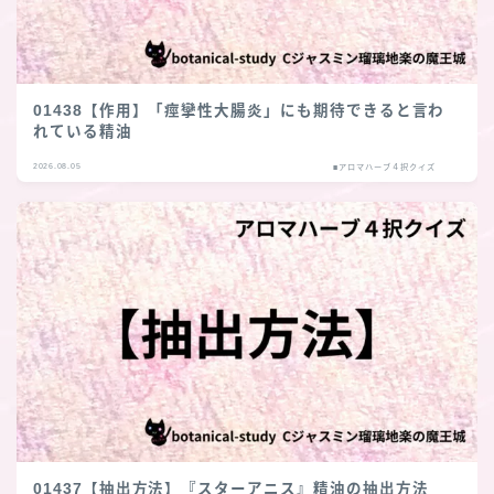
01438【作用】「痙攣性大腸炎」にも期待できると言わ
れている精油
2026.08.05
■アロマハーブ４択クイズ
01437【抽出方法】『スターアニス』精油の抽出方法