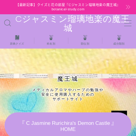
【最新記事】クイズと花の部屋『Cジャスミン瑠璃地楽の魔王城』
botanical-study.com
Cジャスミン瑠璃地楽の魔王
MENU
城
HOME
辞典クイズ
科名別
部位別
成分類別
【最新】クイズと花の部屋
★全種/アロマハーブスパイス基材 プチ辞典ク
魔王城
イズ＆プチ辞典
メディカルアロマやハーブの勉強や
安全に使用購入するための
★アロマ検定＋αクイズ
サポートサイト
★アロマハーブ傾向チェック
『 C Jasmine Rurichira's Demon Castle 』
HOME
目次