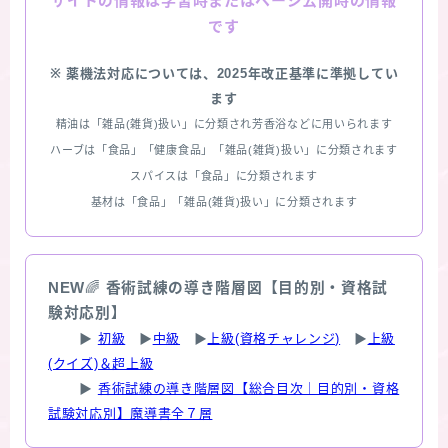
情報は学習時またはページ公開時の情報
サイトの
です
※ 薬機法対応については、2025年改正基準に準拠してい
ます
精油は「雑品(雑貨)扱い」に分類され芳香浴などに用いられます
ハーブは「食品」「健康食品」「雑品(雑貨)扱い」に分類されます
スパイスは「食品」に分類されます
基材は「食品」「雑品(雑貨)扱い」に分類されます
NEW
🌈
香術試練の導き階層図【目的別・資格試
験対応別】
▶
初級
▶
中級
▶
上級(資格チャレンジ)
▶
上級
(クイズ)＆超上級
▶
香術試練の導き階層図【総合目次｜目的別・資格
試験対応別】魔導書全７層