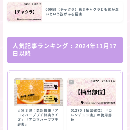
00959【チャクラ】第３チャクラとも縁が深
いという説がある精油
人気記事ランキング
: 2024年11月17
日以降
☆第３弾：更新情報『ア
01270【抽出部位】『カ
ロマハーブプチ辞典クイ
レンデュラ油』の使用部
ズ』『アロマハーブプチ
位
辞典』