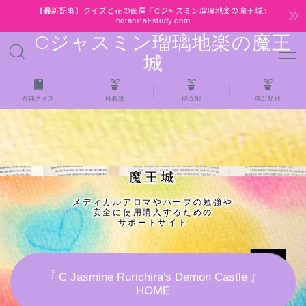
【最新記事】クイズと花の部屋『Cジャスミン瑠璃地楽の魔王城』
botanical-study.com
Cジャスミン瑠璃地楽の魔王
MENU
城
HOME
辞典クイズ
科名別
部位別
成分類別
【最新】クイズと花の部屋
★全種/アロマハーブスパイス基材 プチ辞典ク
魔王城
イズ＆プチ辞典
メディカルアロマやハーブの勉強や
安全に使用購入するための
★アロマ検定＋αクイズ
サポートサイト
★アロマハーブ傾向チェック
『 C Jasmine Rurichira's Demon Castle 』
HOME
目次