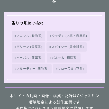
在
香りの系統で検索
アニマル (動物系)
ウッディ (木系・森林系)
グリーン (青葉系)
スパイシー (香辛料系)
ハーバル (薬草系)
バルサム (樹脂系)
フルーティー (果物系)
フローラル (花系)
本サイトの動画・画像・構成・記録はCジャスミン
瑠璃地楽による創作空間です
著作権はCジャスミン瑠璃地楽に帰属します