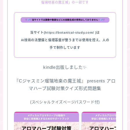
瑠璃地楽の魔王城」の一部です
★スペシャルアロマハーブ４択クイズ (kindle出
版限定)
当サイト(https://botanical-study.com/ )は
FAQ
AI技術の法整備と倫理基盤が整うまでは使用を控え、人の
手で制作しています
お問い合わせ
サイトマップ
kindle出版しました✨
『Cジャスミン瑠璃地楽の魔王城』 presents アロ
マハーブ試験対策クイズ形式問題集
(スペシャルクイズページパスワード付)