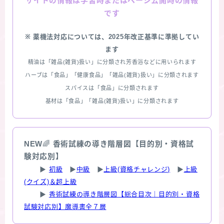
情報は学習時またはページ公開時の情報
サイトの
です
※ 薬機法対応については、2025年改正基準に準拠してい
ます
精油は「雑品(雑貨)扱い」に分類され芳香浴などに用いられます
ハーブは「食品」「健康食品」「雑品(雑貨)扱い」に分類されます
スパイスは「食品」に分類されます
基材は「食品」「雑品(雑貨)扱い」に分類されます
NEW
🌈
香術試練の導き階層図【目的別・資格試
験対応別】
▶
初級
▶
中級
▶
上級(資格チャレンジ)
▶
上級
(クイズ)＆超上級
▶
香術試練の導き階層図【総合目次｜目的別・資格
試験対応別】魔導書全７層