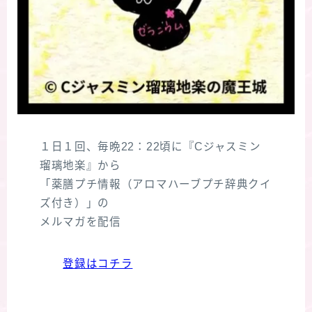
１日１回、毎晩22：22頃に『Cジャスミン
瑠璃地楽』から
「薬膳プチ情報（アロマハーブプチ辞典クイ
ズ付き）」の
メルマガを配信
登録はコチラ