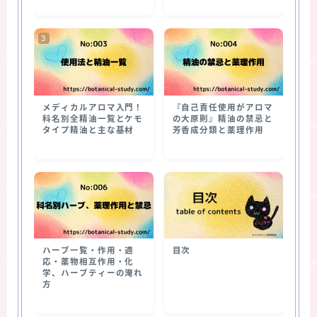
メディカルアロマ入門！
『自己責任使用がアロマ
科名別全精油一覧とケモ
の大原則』精油の禁忌と
タイプ精油と主な基材
芳香成分類と薬理作用
ハーブ一覧・作用・適
目次
応・薬物相互作用・化
学、ハーブティーの淹れ
方