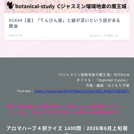
01434【星】「てんびん座」と縁が深いという説がある
精油
2026.07.30
■アロマハーブ４択クイズ
『Cジャスミン瑠璃地楽の魔王城』内のBGM
タイトル：『Nightfall Castle』
作曲・編曲：なぐもりず様
Youtube：
https://youtu.be/KlyrFHAv5Co?si=gD3-NgE737i8rWT-
香りの色を通して記憶を呼び、学びによって魂が整っていく──
ここは、“またね”の光を覚えている者たちの魔導城です。
アロマハーブ４択クイズ 1400問｜2026年6月上旬現