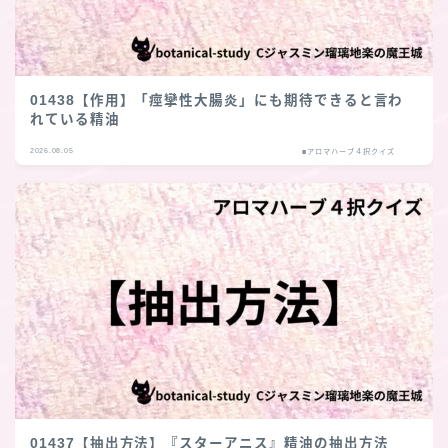
01438【作用】「痙攣性大腸炎」にも期待できると言わ
れている精油
2026.08.05
■アロマハーブ４択クイズ
01437【抽出方法】『スターアニス』精油の抽出方法