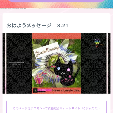
★導きの階層図/目次
秘密部屋
おはようメッセージ 8.21
お知らせ
公式ウェブサイト『Botanical Study』
Cジャスミン瑠璃地楽の主な活動先リンク集
プロフィール
アロマハーブアンケート
このページはアロマハーブ資格取得サポートサイト「Cジャスミン
おすすめ商品＆レビュー