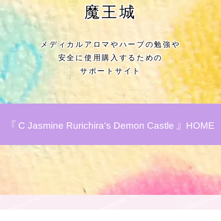
★アロマハーブ傾向チェック
魔王城
目次
メディカルアロマやハーブの勉強や
安全に使用購入するための
★導きの階層図/目次
サポートサイト
秘密部屋
お知らせ
『 C Jasmine Rurichira's Demon Castle 』HOME
公式ウェブサイト『Botanical Study』
Cジャスミン瑠璃地楽の主な活動先リン
ク集
プロフィール