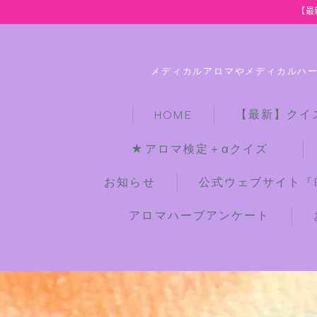
【最
メディカルアロマやメディカルハ
【最新】クイ
HOME
★アロマ検定＋αクイズ
お知らせ
公式ウェブサイト『Bot
アロマハーブアンケート