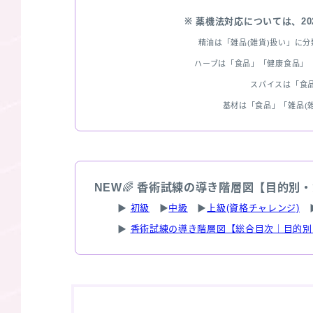
※ 薬機法対応については、2
精油は「雑品(雑貨)扱い」に
ハーブは「食品」「健康食品」「
スパイスは「食
基材は「食品」「雑品(
NEW
🌈
香術試練の導き階層図【目的別・
▶
初級
▶
中級
▶
上級(資格チャレンジ)
▶
香術試練の導き階層図【総合目次｜目的別