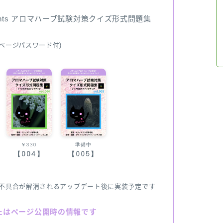
ents アロマハーブ試験対策クイズ形式問題集
ページパスワード付)
￥330
準備中
【004】
【005】
不具合が解消されるアップデート後に実装予定です
たはページ公開時の情報です