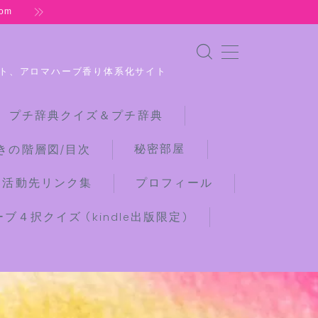
om
ト、アロマハーブ香り体系化サイト
 プチ辞典クイズ＆プチ辞典
秘密部屋
きの階層図/目次
な活動先リンク集
プロフィール
４択クイズ (kindle出版限定)