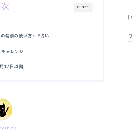
目次
CLOSE
[
日の精油の使い方
✨
#占い
にチャレンジ
11月17日以降
orning.