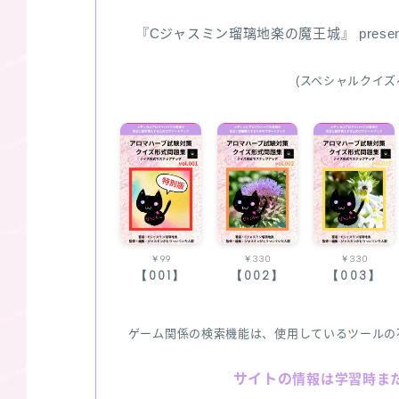
『Cジャスミン瑠璃地楽の魔王城』 pres
(スペシャルクイズ
￥99
￥330
￥330
【001】
【002】
【003】
ゲーム関係の検索機能は、使用しているツールの
サイトの
情報は学習時ま