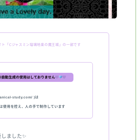
イト「Cジャスミン瑠璃地楽の魔王城」の一部です
nical-study.com/ )は
では使用を控え、人の手で制作しています
出版しました✨