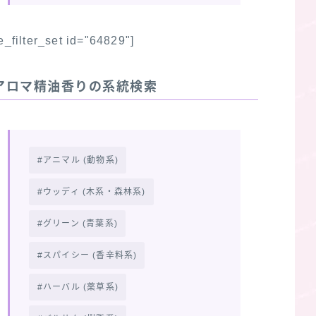
fe_filter_set id="64829"]
アロマ精油香りの系統検索
アニマル (動物系)
ウッディ (木系・森林系)
グリーン (青葉系)
スパイシー (香辛料系)
ハーバル (薬草系)