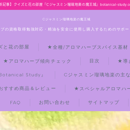
新記事】クイズと花の部屋『Cジャスミン瑠璃地楽の魔王城』botanical-study.c
Cジャスミン瑠璃地楽の魔王城
ーブの資格取得勉強対応・精油を安全に使用し購入するためのサポー
ズと花の部屋
★全種/アロマハーブスパイス基材
HOME
目次
★アロマハーブ傾向チェック
★導
【最新】クイズと花の部屋
anical Study』
Cジャスミン瑠璃地楽の主
おすすめ商品＆レビュー
★スペシャルアロマハーブ
★全種/アロマハーブスパイス基材 プ
チ辞典クイズ＆プチ辞典
お問い合わせ
サイトマップ
FAQ
★アロマ検定＋αクイズ