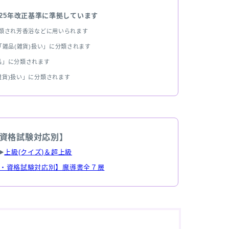
025年改正基準に準拠しています
分類され芳香浴などに用いられます
雑品(雑貨)扱い」に分類されます
品」に分類されます
雑貨)扱い」に分類されます
資格試験対応別】
▶
上級(クイズ)＆超上級
・資格試験対応別】魔導書全７層