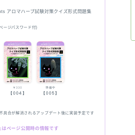
ents アロマハーブ試験対策クイズ形式問題集
ページパスワード付)
￥330
準備中
【004】
【005】
不具合が解消されるアップデート後に実装予定です
たはページ公開時の情報です