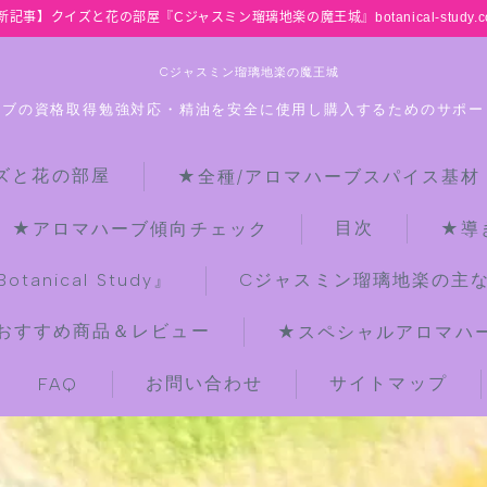
新記事】クイズと花の部屋『Cジャスミン瑠璃地楽の魔王城』botanical-study.c
Cジャスミン瑠璃地楽の魔王城
ーブの資格取得勉強対応・精油を安全に使用し購入するためのサポー
ズと花の部屋
★全種/アロマハーブスパイス基材
HOME
目次
★アロマハーブ傾向チェック
★導
【最新】クイズと花の部屋
anical Study』
Cジャスミン瑠璃地楽の主
おすすめ商品＆レビュー
★スペシャルアロマハーブ
★全種/アロマハーブスパイス基材 プ
チ辞典クイズ＆プチ辞典
お問い合わせ
サイトマップ
FAQ
★アロマ検定＋αクイズ