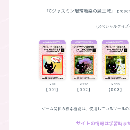
『Cジャスミン瑠璃地楽の魔王城』 pres
(スペシャルクイズ
￥99
￥330
￥330
【001】
【002】
【003】
ゲーム関係の検索機能は、使用しているツールの
サイトの
情報は学習時ま