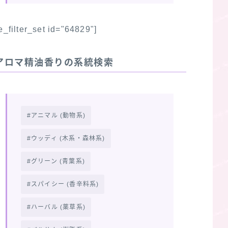
fe_filter_set id="64829"]
アロマ精油香りの系統検索
アニマル (動物系)
ウッディ (木系・森林系)
グリーン (青葉系)
スパイシー (香辛料系)
ハーバル (薬草系)