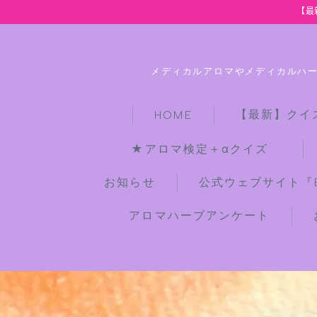
【最
メディカルアロマやメディカルハ
【最新】クイ
HOME
★アロマ検定＋αクイズ
お知らせ
公式ウェブサイト『Bot
アロマハーブアンケート