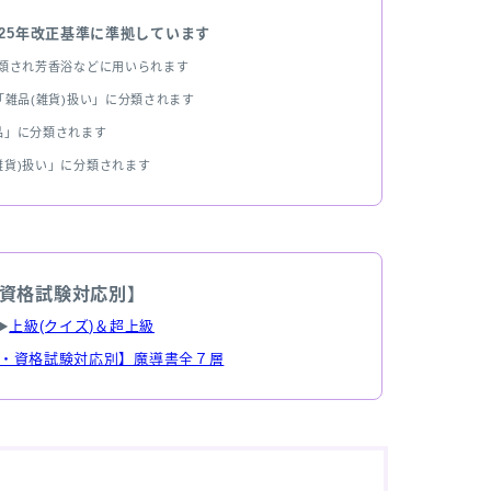
025年改正基準に準拠しています
分類され芳香浴などに用いられます
雑品(雑貨)扱い」に分類されます
品」に分類されます
雑貨)扱い」に分類されます
資格試験対応別】
▶
上級(クイズ)＆超上級
・資格試験対応別】魔導書全７層