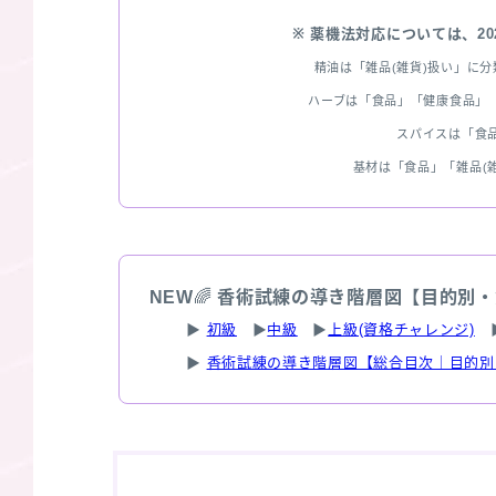
※ 薬機法対応については、2
精油は「雑品(雑貨)扱い」に
ハーブは「食品」「健康食品」「
スパイスは「食
基材は「食品」「雑品(
NEW
🌈
香術試練の導き階層図【目的別・
▶
初級
▶
中級
▶
上級(資格チャレンジ)
▶
香術試練の導き階層図【総合目次｜目的別