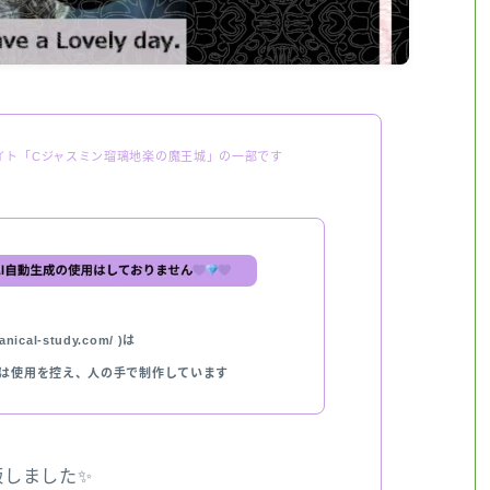
イト「Cジャスミン瑠璃地楽の魔王城」の一部です
nical-study.com/ )は
では使用を控え、人の手で制作しています
出版しました✨