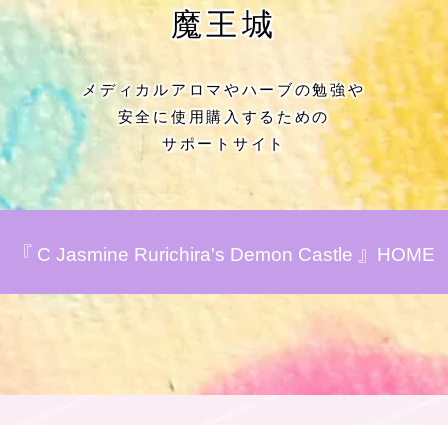
★アロマハーブ傾向チェック
魔王城
目次
メディカルアロマやハーブの勉強や
安全に使用購入するための
★導きの階層図/目次
サポートサイト
秘密部屋
お知らせ
『 C Jasmine Rurichira's Demon Castle 』HOME
公式ウェブサイト『Botanical Study』
Cジャスミン瑠璃地楽の主な活動先リン
ク集
プロフィール