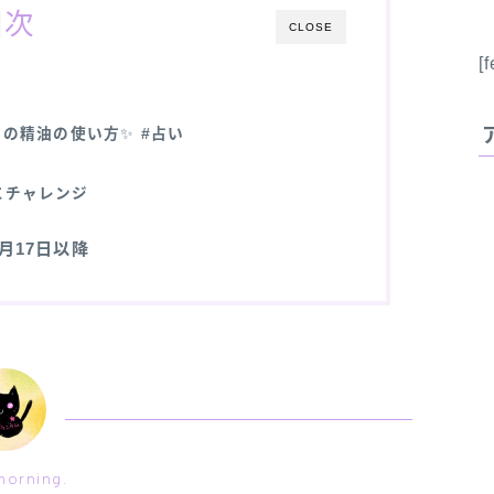
目次
CLOSE
[
日の精油の使い方
✨
#占い
にチャレンジ
11月17日以降
orning.