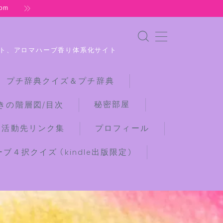
om
ト、アロマハーブ香り体系化サイト
 プチ辞典クイズ＆プチ辞典
秘密部屋
きの階層図/目次
な活動先リンク集
プロフィール
４択クイズ (kindle出版限定)