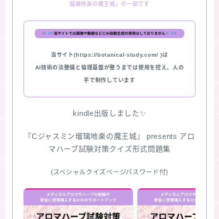
瑠璃地楽の魔王城」の一部です
★スペシャルアロマハーブ４択クイズ (kindle出
版限定)
当サイト(https://botanical-study.com/ )は
FAQ
AI技術の法整備と倫理基盤が整うまでは使用を控え、人の
手で制作しています
お問い合わせ
サイトマップ
kindle出版しました✨
『Cジャスミン瑠璃地楽の魔王城』 presents アロ
マハーブ試験対策クイズ形式問題集
(スペシャルクイズページパスワード付)