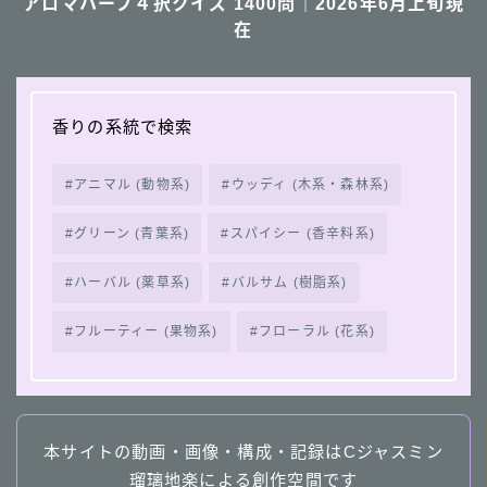
アロマハーブ４択クイズ 1400問｜2026年6月上旬現
在
香りの系統で検索
アニマル (動物系)
ウッディ (木系・森林系)
グリーン (青葉系)
スパイシー (香辛料系)
ハーバル (薬草系)
バルサム (樹脂系)
フルーティー (果物系)
フローラル (花系)
本サイトの動画・画像・構成・記録はCジャスミン
瑠璃地楽による創作空間です