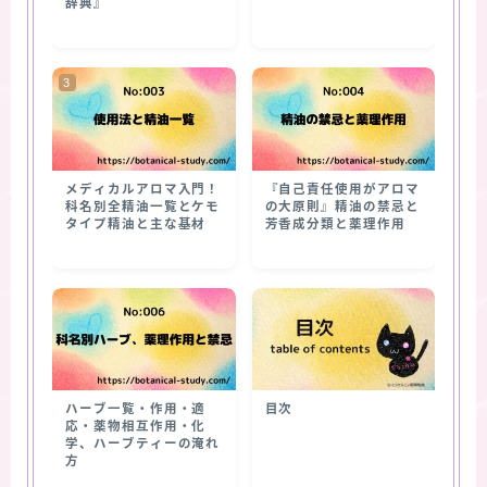
辞典』
メディカルアロマ入門！
『自己責任使用がアロマ
科名別全精油一覧とケモ
の大原則』精油の禁忌と
タイプ精油と主な基材
芳香成分類と薬理作用
ハーブ一覧・作用・適
目次
応・薬物相互作用・化
学、ハーブティーの淹れ
方