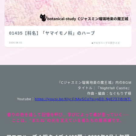
01435【科名】「ヤマイモノ科」のハーブ
2026.08.01
■アロマハーブ４択クイズ
『Cジャスミン瑠璃地楽の魔王城』内のBGM
タイトル：『Nightfall Castle』
作曲・編曲：なぐもりず様
Youtube：
https://youtu.be/KlyrFHAv5Co?si=gD3-NgE737i8rWT-
香りの色を通して記憶を呼び、学びによって魂が整っていく──
ここは、“またね”の光を覚えている者たちの魔導城です。