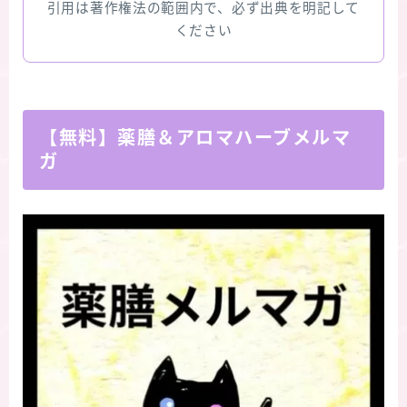
引用は著作権法の範囲内で、必ず出典を明記して
ください
【無料】薬膳＆アロマハーブメルマ
ガ