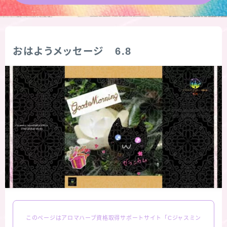
★導きの階層図/目次
秘密部屋
おはようメッセージ 6.8
お知らせ
公式ウェブサイト『Botanical Study』
Cジャスミン瑠璃地楽の主な活動先リンク集
プロフィール
アロマハーブアンケート
このページはアロマハーブ資格取得サポートサイト「Cジャスミン
おすすめ商品＆レビュー