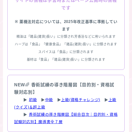
情報は学習時またはページ公開時の情報
サイトの
です
※ 薬機法対応については、2025年改正基準に準拠してい
ます
精油は「雑品(雑貨)扱い」に分類され芳香浴などに用いられます
ハーブは「食品」「健康食品」「雑品(雑貨)扱い」に分類されます
スパイスは「食品」に分類されます
基材は「食品」「雑品(雑貨)扱い」に分類されます
NEW
🌈
香術試練の導き階層図【目的別・資格試
験対応別】
▶
初級
▶
中級
▶
上級(資格チャレンジ)
▶
上級
(クイズ)＆超上級
▶
香術試練の導き階層図【総合目次｜目的別・資格
試験対応別】魔導書全７層