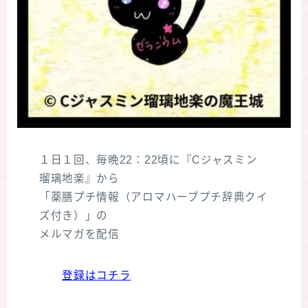
１日１回、毎晩22：22頃に『Cジャスミン
瑠璃地楽』から
「薬膳プチ情報（アロマハーブプチ辞典クイ
ズ付き）」の
メルマガを配信
登録はコチラ