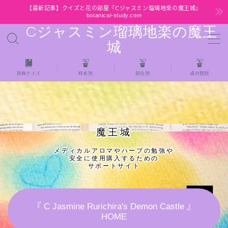
【最新記事】クイズと花の部屋『Cジャスミン瑠璃地楽の魔王城』
botanical-study.com
Cジャスミン瑠璃地楽の魔王
MENU
城
HOME
辞典クイズ
科名別
部位別
成分類別
【最新】クイズと花の部屋
★全種/アロマハーブスパイス基材 プチ辞典ク
魔王城
イズ＆プチ辞典
メディカルアロマやハーブの勉強や
安全に使用購入するための
★アロマ検定＋αクイズ
サポートサイト
★アロマハーブ傾向チェック
『 C Jasmine Rurichira's Demon Castle 』
HOME
目次