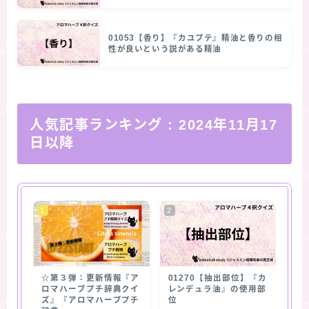
01053【香り】『カユプテ』精油と香りの相
性が良いという説がある精油
人気記事ランキング
: 2024年11月17
日以降
☆第３弾：更新情報『ア
01270【抽出部位】『カ
ロマハーブプチ辞典クイ
レンデュラ油』の使用部
ズ』『アロマハーブプチ
位