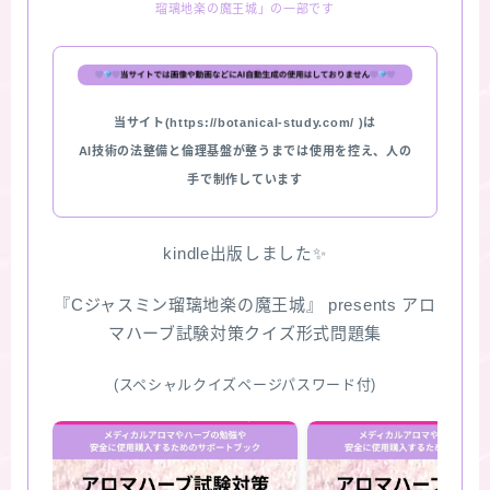
瑠璃地楽の魔王城」の一部です
★スペシャルアロマハーブ４択クイズ (kindle出
版限定)
当サイト(https://botanical-study.com/ )は
FAQ
AI技術の法整備と倫理基盤が整うまでは使用を控え、人の
手で制作しています
お問い合わせ
サイトマップ
kindle出版しました✨
『Cジャスミン瑠璃地楽の魔王城』 presents アロ
マハーブ試験対策クイズ形式問題集
(スペシャルクイズページパスワード付)