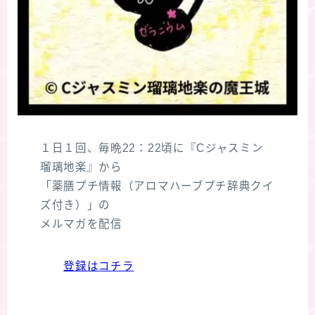
１日１回、毎晩22：22頃に『Cジャスミン
瑠璃地楽』から
「薬膳プチ情報（アロマハーブプチ辞典クイ
ズ付き）」の
メルマガを配信
登録はコチラ