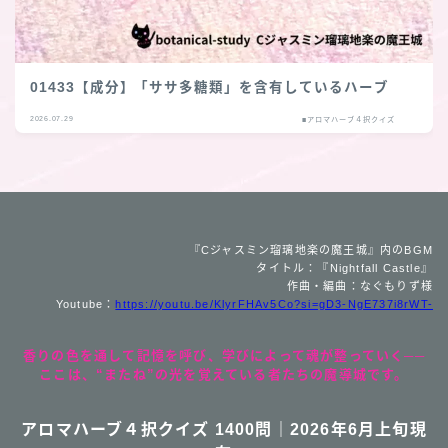
01433【成分】「ササ多糖類」を含有しているハーブ
2026.07.29
■アロマハーブ４択クイズ
『Cジャスミン瑠璃地楽の魔王城』内のBGM
タイトル：『Nightfall Castle』
作曲・編曲：なぐもりず様
Youtube：
https://youtu.be/KlyrFHAv5Co?si=gD3-NgE737i8rWT-
香りの色を通して記憶を呼び、学びによって魂が整っていく──
ここは、“またね”の光を覚えている者たちの魔導城です。
アロマハーブ４択クイズ 1400問｜2026年6月上旬現