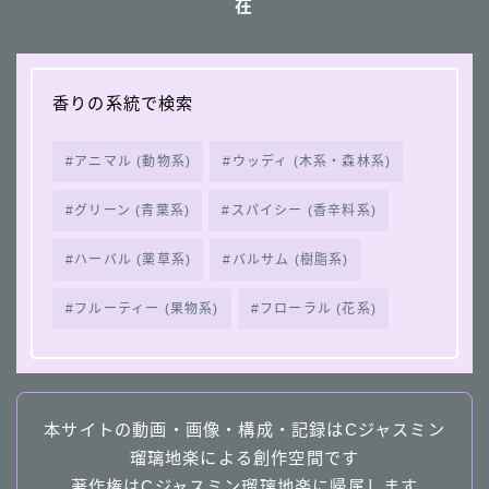
在
香りの系統で検索
アニマル (動物系)
ウッディ (木系・森林系)
グリーン (青葉系)
スパイシー (香辛料系)
ハーバル (薬草系)
バルサム (樹脂系)
フルーティー (果物系)
フローラル (花系)
本サイトの動画・画像・構成・記録はCジャスミン
瑠璃地楽による創作空間です
著作権はCジャスミン瑠璃地楽に帰属します