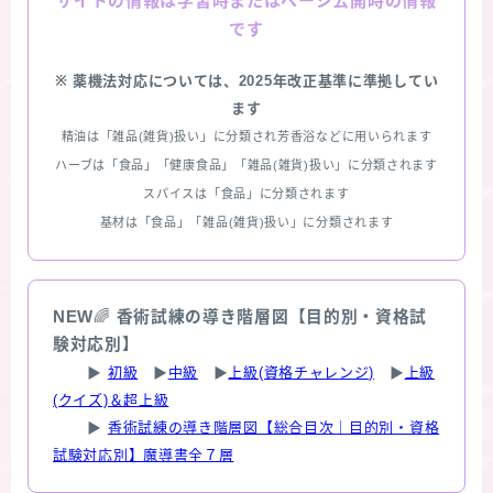
情報は学習時またはページ公開時の情報
サイトの
です
※ 薬機法対応については、2025年改正基準に準拠してい
ます
精油は「雑品(雑貨)扱い」に分類され芳香浴などに用いられます
ハーブは「食品」「健康食品」「雑品(雑貨)扱い」に分類されます
スパイスは「食品」に分類されます
基材は「食品」「雑品(雑貨)扱い」に分類されます
NEW
🌈
香術試練の導き階層図【目的別・資格試
験対応別】
▶
初級
▶
中級
▶
上級(資格チャレンジ)
▶
上級
(クイズ)＆超上級
▶
香術試練の導き階層図【総合目次｜目的別・資格
試験対応別】魔導書全７層