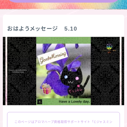
★導きの階層図/目次
秘密部屋
おはようメッセージ 5.10
お知らせ
公式ウェブサイト『Botanical Study』
Cジャスミン瑠璃地楽の主な活動先リンク集
プロフィール
アロマハーブアンケート
このページはアロマハーブ資格取得サポートサイト「Cジャスミン
おすすめ商品＆レビュー