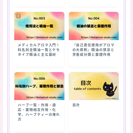
メディカルアロマ入門！
『自己責任使用がアロマ
科名別全精油一覧とケモ
の大原則』精油の禁忌と
タイプ精油と主な基材
芳香成分類と薬理作用
ハーブ一覧・作用・適
目次
応・薬物相互作用・化
学、ハーブティーの淹れ
方