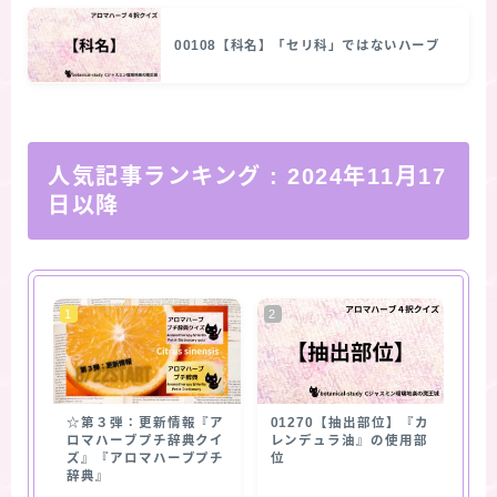
00108【科名】「セリ科」ではないハーブ
人気記事ランキング
: 2024年11月17
日以降
☆第３弾：更新情報『ア
01270【抽出部位】『カ
ロマハーブプチ辞典クイ
レンデュラ油』の使用部
ズ』『アロマハーブプチ
位
辞典』