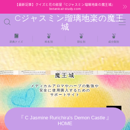
【最新記事】クイズと花の部屋『Cジャスミン瑠璃地楽の魔王城』
botanical-study.com
Cジャスミン瑠璃地楽の魔王
MENU
城
HOME
辞典クイズ
科名別
部位別
成分類別
【最新】クイズと花の部屋
★全種/アロマハーブスパイス基材 プチ辞典ク
魔王城
イズ＆プチ辞典
メディカルアロマやハーブの勉強や
安全に使用購入するための
★アロマ検定＋αクイズ
サポートサイト
★アロマハーブ傾向チェック
『 C Jasmine Rurichira's Demon Castle 』
HOME
目次