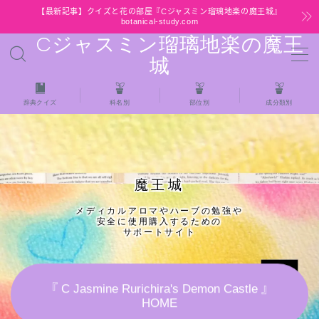
【最新記事】クイズと花の部屋『Cジャスミン瑠璃地楽の魔王城』
botanical-study.com
Cジャスミン瑠璃地楽の魔王
MENU
城
HOME
辞典クイズ
科名別
部位別
成分類別
【最新】クイズと花の部屋
★全種/アロマハーブスパイス基材 プチ辞典ク
魔王城
イズ＆プチ辞典
メディカルアロマやハーブの勉強や
安全に使用購入するための
★アロマ検定＋αクイズ
サポートサイト
★アロマハーブ傾向チェック
『 C Jasmine Rurichira's Demon Castle 』
HOME
目次