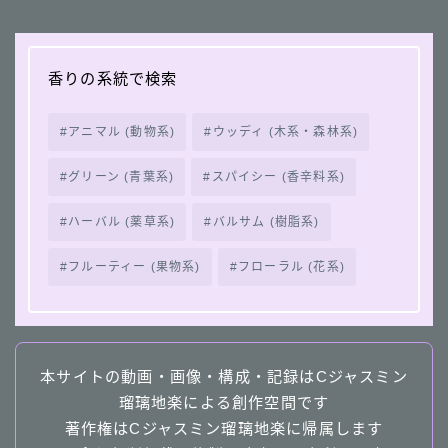
香りの系統で検索
アニマル (動物系)
ウッディ (木系・森林系)
グリーン (青葉系)
スパイシー (香辛料系)
ハーバル (薬草系)
バルサム (樹脂系)
フルーティー (果物系)
フローラル (花系)
本サイトの動画・画像・構成・記録はCジャスミン
瑠璃地楽による創作空間です
著作権はCジャスミン瑠璃地楽に帰属します