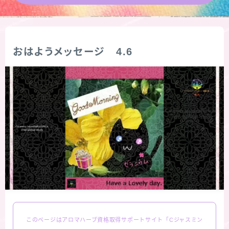
★導きの階層図/目次
秘密部屋
おはようメッセージ 4.6
お知らせ
公式ウェブサイト『Botanical Study』
Cジャスミン瑠璃地楽の主な活動先リンク集
プロフィール
アロマハーブアンケート
このページはアロマハーブ資格取得サポートサイト「Cジャスミン
おすすめ商品＆レビュー