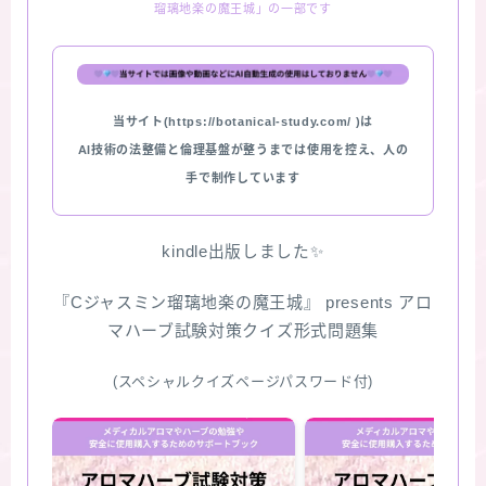
瑠璃地楽の魔王城」の一部です
★スペシャルアロマハーブ４択クイズ (kindle出
版限定)
当サイト(https://botanical-study.com/ )は
FAQ
AI技術の法整備と倫理基盤が整うまでは使用を控え、人の
手で制作しています
お問い合わせ
サイトマップ
kindle出版しました✨
『Cジャスミン瑠璃地楽の魔王城』 presents アロ
マハーブ試験対策クイズ形式問題集
(スペシャルクイズページパスワード付)