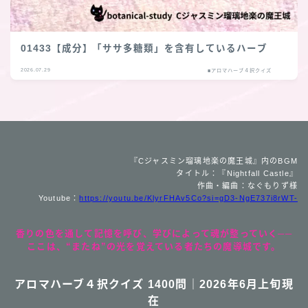
01433【成分】「ササ多糖類」を含有しているハーブ
2026.07.29
■アロマハーブ４択クイズ
『Cジャスミン瑠璃地楽の魔王城』内のBGM
タイトル：『Nightfall Castle』
作曲・編曲：なぐもりず様
Youtube：
https://youtu.be/KlyrFHAv5Co?si=gD3-NgE737i8rWT-
香りの色を通して記憶を呼び、学びによって魂が整っていく──
ここは、“またね”の光を覚えている者たちの魔導城です。
アロマハーブ４択クイズ 1400問｜2026年6月上旬現
在