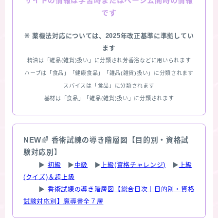
情報は学習時またはページ公開時の情報
サイトの
です
※ 薬機法対応については、2025年改正基準に準拠してい
ます
精油は「雑品(雑貨)扱い」に分類され芳香浴などに用いられます
ハーブは「食品」「健康食品」「雑品(雑貨)扱い」に分類されます
スパイスは「食品」に分類されます
基材は「食品」「雑品(雑貨)扱い」に分類されます
NEW
🌈
香術試練の導き階層図【目的別・資格試
験対応別】
▶
初級
▶
中級
▶
上級(資格チャレンジ)
▶
上級
(クイズ)＆超上級
▶
香術試練の導き階層図【総合目次｜目的別・資格
試験対応別】魔導書全７層