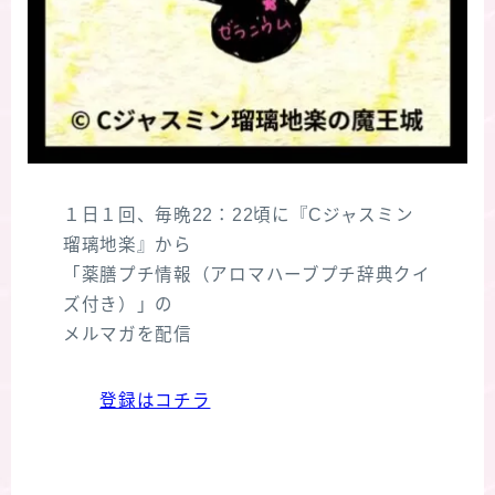
１日１回、毎晩22：22頃に『Cジャスミン
瑠璃地楽』から
「薬膳プチ情報（アロマハーブプチ辞典クイ
ズ付き）」の
メルマガを配信
登録はコチラ