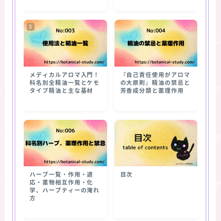
メディカルアロマ入門！
『自己責任使用がアロマ
科名別全精油一覧とケモ
の大原則』精油の禁忌と
タイプ精油と主な基材
芳香成分類と薬理作用
ハーブ一覧・作用・適
目次
応・薬物相互作用・化
学、ハーブティーの淹れ
方