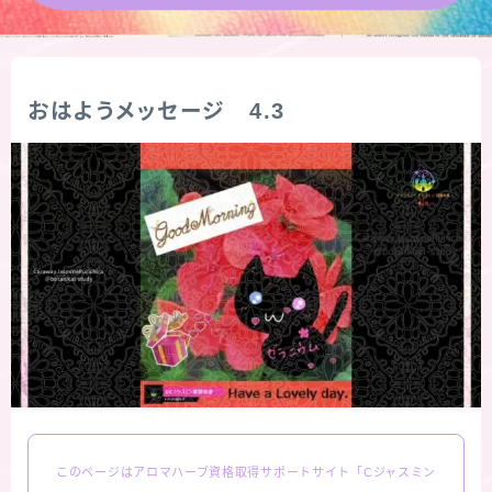
★導きの階層図/目次
秘密部屋
おはようメッセージ 4.3
お知らせ
公式ウェブサイト『Botanical Study』
Cジャスミン瑠璃地楽の主な活動先リンク集
プロフィール
アロマハーブアンケート
このページはアロマハーブ資格取得サポートサイト「Cジャスミン
おすすめ商品＆レビュー