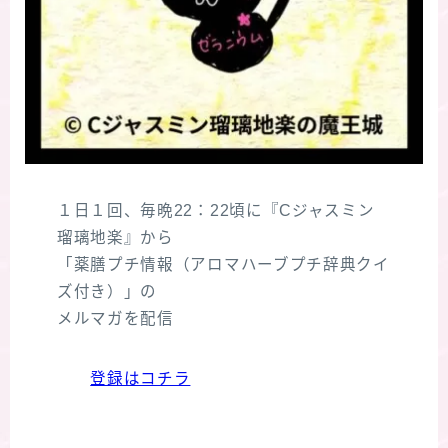
１日１回、毎晩22：22頃に『Cジャスミン
瑠璃地楽』から
「薬膳プチ情報（アロマハーブプチ辞典クイ
ズ付き）」の
メルマガを配信
登録はコチラ