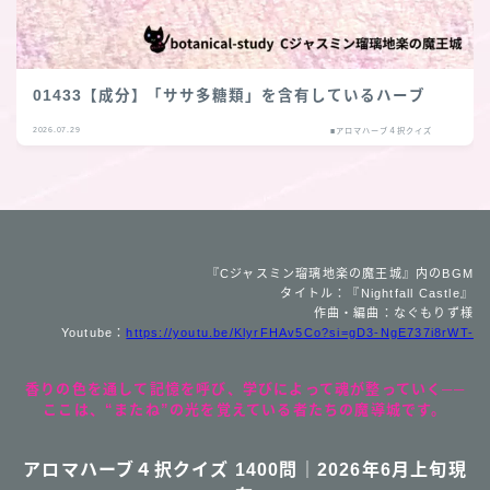
01433【成分】「ササ多糖類」を含有しているハーブ
2026.07.29
■アロマハーブ４択クイズ
『Cジャスミン瑠璃地楽の魔王城』内のBGM
タイトル：『Nightfall Castle』
作曲・編曲：なぐもりず様
Youtube：
https://youtu.be/KlyrFHAv5Co?si=gD3-NgE737i8rWT-
香りの色を通して記憶を呼び、学びによって魂が整っていく──
ここは、“またね”の光を覚えている者たちの魔導城です。
アロマハーブ４択クイズ 1400問｜2026年6月上旬現