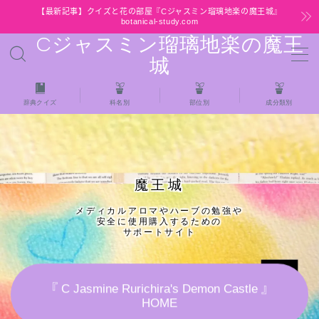
【最新記事】クイズと花の部屋『Cジャスミン瑠璃地楽の魔王城』
botanical-study.com
Cジャスミン瑠璃地楽の魔王
MENU
城
HOME
辞典クイズ
科名別
部位別
成分類別
【最新】クイズと花の部屋
★全種/アロマハーブスパイス基材 プチ辞典ク
魔王城
イズ＆プチ辞典
メディカルアロマやハーブの勉強や
安全に使用購入するための
★アロマ検定＋αクイズ
サポートサイト
★アロマハーブ傾向チェック
『 C Jasmine Rurichira's Demon Castle 』
HOME
目次