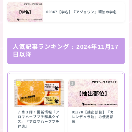
00367【学名】『アジョワン』精油の学名
人気記事ランキング
: 2024年11月17
日以降
☆第３弾：更新情報『ア
01270【抽出部位】『カ
ロマハーブプチ辞典クイ
レンデュラ油』の使用部
ズ』『アロマハーブプチ
位
辞典』