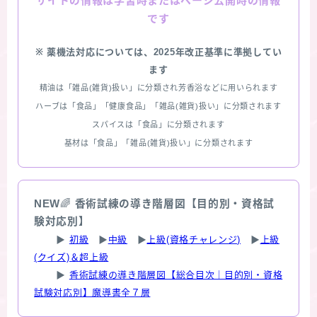
情報は学習時またはページ公開時の情報
サイトの
です
※ 薬機法対応については、2025年改正基準に準拠してい
ます
精油は「雑品(雑貨)扱い」に分類され芳香浴などに用いられます
ハーブは「食品」「健康食品」「雑品(雑貨)扱い」に分類されます
スパイスは「食品」に分類されます
基材は「食品」「雑品(雑貨)扱い」に分類されます
NEW
🌈
香術試練の導き階層図【目的別・資格試
験対応別】
▶
初級
▶
中級
▶
上級(資格チャレンジ)
▶
上級
(クイズ)＆超上級
▶
香術試練の導き階層図【総合目次｜目的別・資格
試験対応別】魔導書全７層