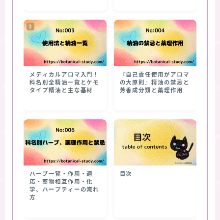
メディカルアロマ入門！
『自己責任使用がアロマ
科名別全精油一覧とケモ
の大原則』精油の禁忌と
タイプ精油と主な基材
芳香成分類と薬理作用
ハーブ一覧・作用・適
目次
応・薬物相互作用・化
学、ハーブティーの淹れ
方