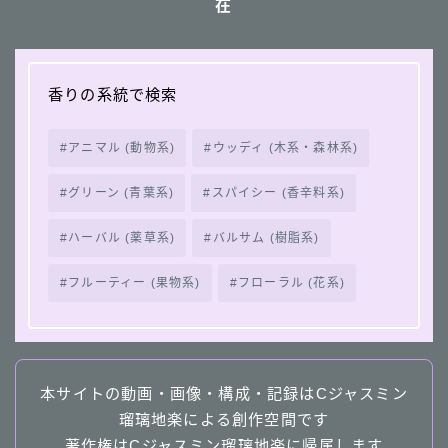
在
香りの系統で検索
アニマル (動物系)
ウッディ (木系・森林系)
グリーン (青葉系)
スパイシー (香辛料系)
ハーバル (薬草系)
バルサム (樹脂系)
フルーティー (果物系)
フローラル (花系)
本サイトの動画・画像・構成・記録はCジャスミン
瑠璃地楽による創作空間です
著作権はCジャスミン瑠璃地楽に帰属します