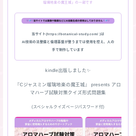
瑠璃地楽の魔王城」の一部です
★スペシャルアロマハーブ４択クイズ (kindle出
版限定)
当サイト(https://botanical-study.com/ )は
FAQ
AI技術の法整備と倫理基盤が整うまでは使用を控え、人の
手で制作しています
お問い合わせ
サイトマップ
kindle出版しました✨
『Cジャスミン瑠璃地楽の魔王城』 presents アロ
マハーブ試験対策クイズ形式問題集
(スペシャルクイズページパスワード付)