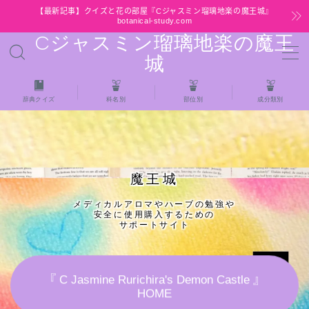
【最新記事】クイズと花の部屋『Cジャスミン瑠璃地楽の魔王城』
botanical-study.com
Cジャスミン瑠璃地楽の魔王
MENU
城
HOME
辞典クイズ
科名別
部位別
成分類別
【最新】クイズと花の部屋
★全種/アロマハーブスパイス基材 プチ辞典ク
魔王城
イズ＆プチ辞典
メディカルアロマやハーブの勉強や
安全に使用購入するための
★アロマ検定＋αクイズ
サポートサイト
★アロマハーブ傾向チェック
『 C Jasmine Rurichira's Demon Castle 』
HOME
目次