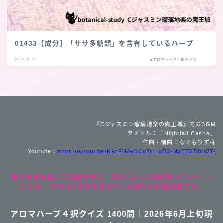
01433【成分】「ササ多糖類」を含有しているハーブ
2026.07.29
■アロマハーブ４択クイズ
『Cジャスミン瑠璃地楽の魔王城』内のBGM
タイトル：『Nightfall Castle』
作曲・編曲：なぐもりず様
Youtube：
https://youtu.be/KlyrFHAv5Co?si=gD3-NgE737i8rWT-
香りの色を通して記憶を呼び、学びによって魂が整っていく──
ここは、“またね”の光を覚えている者たちの魔導城です。
アロマハーブ４択クイズ 1400問｜2026年6月上旬現