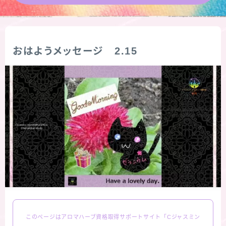
★導きの階層図/目次
秘密部屋
おはようメッセージ 2.15
お知らせ
公式ウェブサイト『Botanical Study』
Cジャスミン瑠璃地楽の主な活動先リンク集
プロフィール
アロマハーブアンケート
このページはアロマハーブ資格取得サポートサイト「Cジャスミン
おすすめ商品＆レビュー