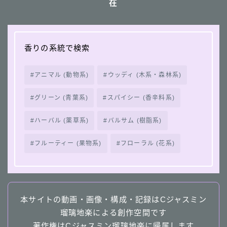
在
香りの系統で検索
アニマル (動物系)
ウッディ (木系・森林系)
グリーン (青葉系)
スパイシー (香辛料系)
ハーバル (薬草系)
バルサム (樹脂系)
フルーティー (果物系)
フローラル (花系)
本サイトの動画・画像・構成・記録はCジャスミン
瑠璃地楽による創作空間です
著作権はCジャスミン瑠璃地楽に帰属します