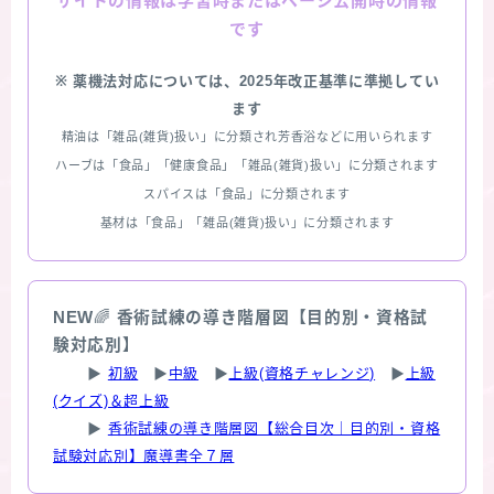
情報は学習時またはページ公開時の情報
サイトの
です
※ 薬機法対応については、2025年改正基準に準拠してい
ます
精油は「雑品(雑貨)扱い」に分類され芳香浴などに用いられます
ハーブは「食品」「健康食品」「雑品(雑貨)扱い」に分類されます
スパイスは「食品」に分類されます
基材は「食品」「雑品(雑貨)扱い」に分類されます
NEW
🌈
香術試練の導き階層図【目的別・資格試
験対応別】
▶
初級
▶
中級
▶
上級(資格チャレンジ)
▶
上級
(クイズ)＆超上級
▶
香術試練の導き階層図【総合目次｜目的別・資格
試験対応別】魔導書全７層