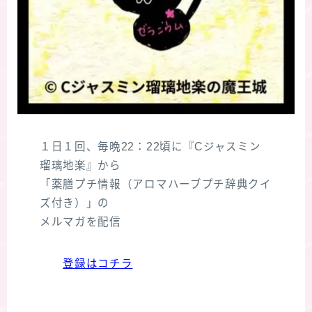
１日１回、毎晩22：22頃に『Cジャスミン
瑠璃地楽』から
「薬膳プチ情報（アロマハーブプチ辞典クイ
ズ付き）」の
メルマガを配信
登録はコチラ