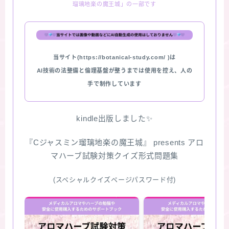
瑠璃地楽の魔王城」の一部です
★スペシャルアロマハーブ４択クイズ (kindle出
版限定)
当サイト(https://botanical-study.com/ )は
FAQ
AI技術の法整備と倫理基盤が整うまでは使用を控え、人の
手で制作しています
お問い合わせ
サイトマップ
kindle出版しました✨
『Cジャスミン瑠璃地楽の魔王城』 presents アロ
マハーブ試験対策クイズ形式問題集
(スペシャルクイズページパスワード付)