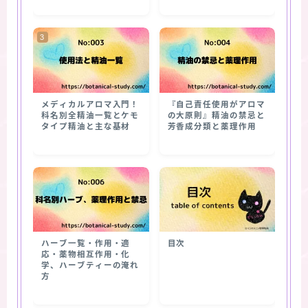
メディカルアロマ入門！
『自己責任使用がアロマ
科名別全精油一覧とケモ
の大原則』精油の禁忌と
タイプ精油と主な基材
芳香成分類と薬理作用
ハーブ一覧・作用・適
目次
応・薬物相互作用・化
学、ハーブティーの淹れ
方