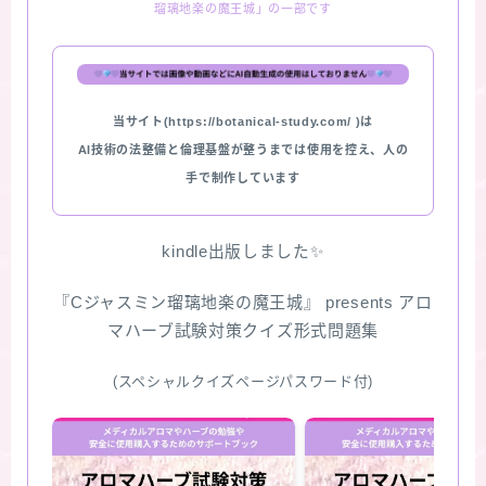
瑠璃地楽の魔王城」の一部です
★スペシャルアロマハーブ４択クイズ (kindle出
版限定)
当サイト(https://botanical-study.com/ )は
FAQ
AI技術の法整備と倫理基盤が整うまでは使用を控え、人の
手で制作しています
お問い合わせ
サイトマップ
kindle出版しました✨
『Cジャスミン瑠璃地楽の魔王城』 presents アロ
マハーブ試験対策クイズ形式問題集
(スペシャルクイズページパスワード付)