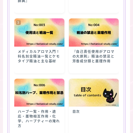
辞典』
メディカルアロマ入門！
『自己責任使用がアロマ
科名別全精油一覧とケモ
の大原則』精油の禁忌と
タイプ精油と主な基材
芳香成分類と薬理作用
ハーブ一覧・作用・適
目次
応・薬物相互作用・化
学、ハーブティーの淹れ
方