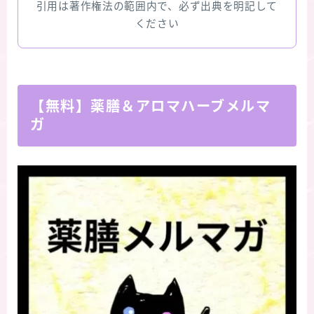
引用は著作権法の範囲内で、必ず出典を明記して
ください
【無料】薬膳＆アロマハーブメルマ
ガ