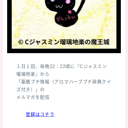
１日１回、毎晩22：22頃に『Cジャスミン
瑠璃地楽』から
「薬膳プチ情報（アロマハーブプチ辞典クイ
ズ付き）」の
メルマガを配信
登録はコチラ