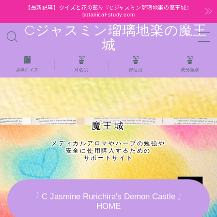
【最新記事】クイズと花の部屋『Cジャスミン瑠璃地楽の魔王城』
botanical-study.com
Cジャスミン瑠璃地楽の魔王
MENU
城
HOME
辞典クイズ
科名別
部位別
成分類別
【最新】クイズと花の部屋
★全種/アロマハーブスパイス基材 プチ辞典ク
魔王城
イズ＆プチ辞典
メディカルアロマやハーブの勉強や
安全に使用購入するための
★アロマ検定＋αクイズ
サポートサイト
★アロマハーブ傾向チェック
『 C Jasmine Rurichira's Demon Castle 』
HOME
目次