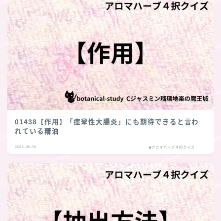
01438【作用】「痙攣性大腸炎」にも期待できると言わ
れている精油
2026.08.05
■アロマハーブ４択クイズ