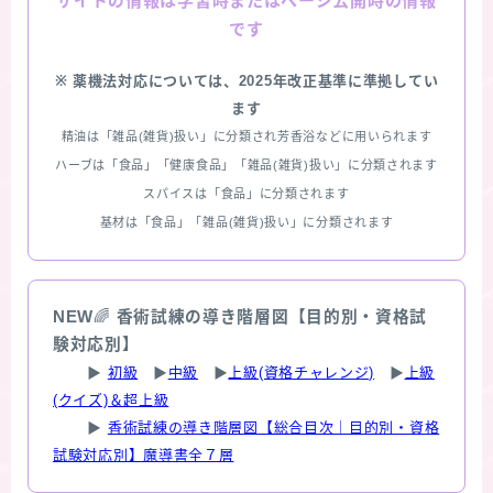
情報は学習時またはページ公開時の情報
サイトの
です
※ 薬機法対応については、2025年改正基準に準拠してい
ます
精油は「雑品(雑貨)扱い」に分類され芳香浴などに用いられます
ハーブは「食品」「健康食品」「雑品(雑貨)扱い」に分類されます
スパイスは「食品」に分類されます
基材は「食品」「雑品(雑貨)扱い」に分類されます
NEW
🌈
香術試練の導き階層図【目的別・資格試
験対応別】
▶
初級
▶
中級
▶
上級(資格チャレンジ)
▶
上級
(クイズ)＆超上級
▶
香術試練の導き階層図【総合目次｜目的別・資格
試験対応別】魔導書全７層