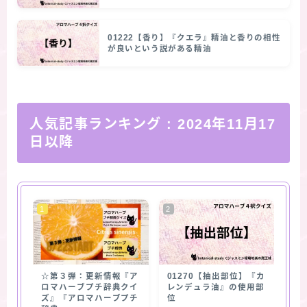
01222【香り】『クエラ』精油と香りの相性
が良いという説がある精油
人気記事ランキング
: 2024年11月17
日以降
☆第３弾：更新情報『ア
01270【抽出部位】『カ
ロマハーブプチ辞典クイ
レンデュラ油』の使用部
ズ』『アロマハーブプチ
位