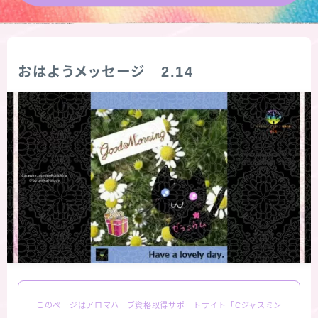
★導きの階層図/目次
秘密部屋
おはようメッセージ 2.14
お知らせ
公式ウェブサイト『Botanical Study』
Cジャスミン瑠璃地楽の主な活動先リンク集
プロフィール
アロマハーブアンケート
このページはアロマハーブ資格取得サポートサイト「Cジャスミン
おすすめ商品＆レビュー