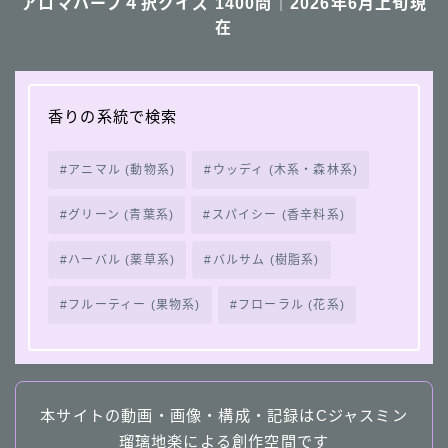
アロマハーブ４択クイズ 1400問｜2026年6月上旬現
在
香りの系統で検索
アニマル (動物系)
ウッディ (木系・森林系)
グリーン (青葉系)
スパイシー (香辛料系)
ハーバル (薬草系)
バルサム (樹脂系)
フルーティー (果物系)
フローラル (花系)
本サイトの動画・画像・構成・記録はCジャスミン
瑠璃地楽による創作空間です