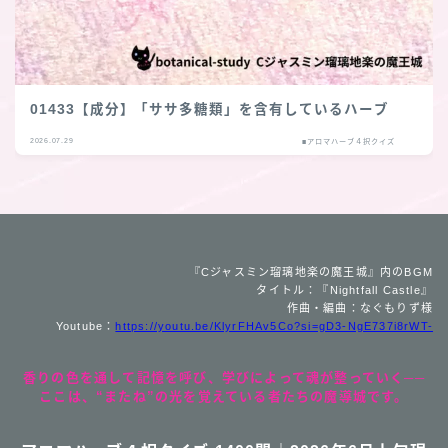
01433【成分】「ササ多糖類」を含有しているハーブ
2026.07.29
■アロマハーブ４択クイズ
『Cジャスミン瑠璃地楽の魔王城』内のBGM
タイトル：『Nightfall Castle』
作曲・編曲：なぐもりず様
Youtube：
https://youtu.be/KlyrFHAv5Co?si=gD3-NgE737i8rWT-
香りの色を通して記憶を呼び、学びによって魂が整っていく──
ここは、“またね”の光を覚えている者たちの魔導城です。