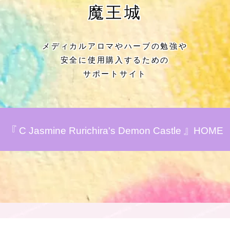
★アロマハーブ傾向チェック
魔王城
目次
メディカルアロマやハーブの勉強や
安全に使用購入するための
★導きの階層図/目次
サポートサイト
秘密部屋
お知らせ
『 C Jasmine Rurichira's Demon Castle 』HOME
公式ウェブサイト『Botanical Study』
Cジャスミン瑠璃地楽の主な活動先リン
ク集
プロフィール