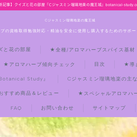
新記事】クイズと花の部屋『Cジャスミン瑠璃地楽の魔王城』botanical-study.c
Cジャスミン瑠璃地楽の魔王城
ーブの資格取得勉強対応・精油を安全に使用し購入するためのサポー
ズと花の部屋
★全種/アロマハーブスパイス基材
HOME
目次
★アロマハーブ傾向チェック
★導
【最新】クイズと花の部屋
anical Study』
Cジャスミン瑠璃地楽の主
おすすめ商品＆レビュー
★スペシャルアロマハーブ
★全種/アロマハーブスパイス基材 プ
チ辞典クイズ＆プチ辞典
お問い合わせ
サイトマップ
FAQ
★アロマ検定＋αクイズ