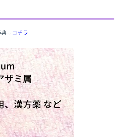
辞典→
コチラ