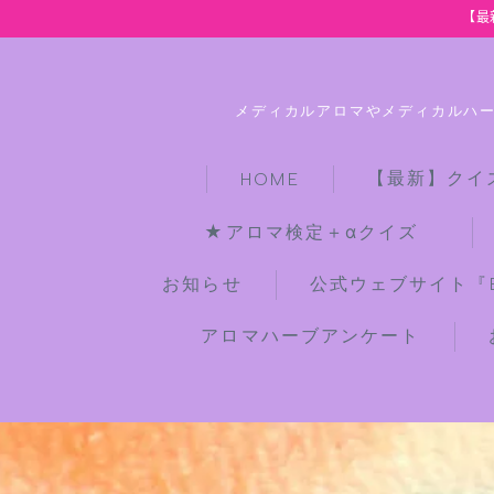
【最
メディカルアロマやメディカルハ
【最新】クイ
HOME
★アロマ検定＋αクイズ
お知らせ
公式ウェブサイト『Bot
アロマハーブアンケート