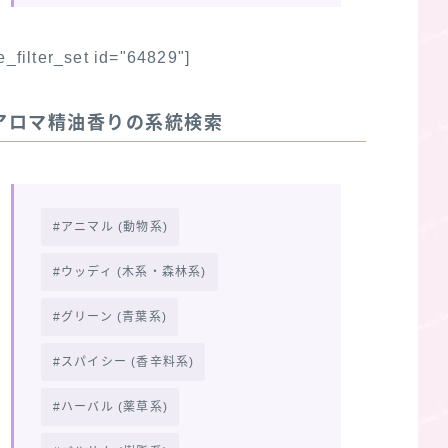
fe_filter_set id="64829"]
アロマ精油香りの系統検索
アニマル (動物系)
ウッディ (木系・森林系)
グリーン (青葉系)
スパイシー (香辛料系)
ハーバル (薬草系)