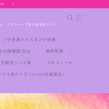
om
ト、アロマハーブ香り体系化サイト
 プチ辞典クイズ＆プチ辞典
秘密部屋
きの階層図/目次
な活動先リンク集
プロフィール
４択クイズ (kindle出版限定)