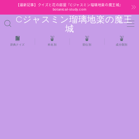
【最新記事】クイズと花の部屋『Cジャスミン瑠璃地楽の魔王城』
botanical-study.com
Cジャスミン瑠璃地楽の魔王
MENU
城
HOME
辞典クイズ
科名別
部位別
成分類別
【最新】クイズと花の部屋
★全種/アロマハーブスパイス基材 プチ辞典ク
イズ＆プチ辞典
★アロマ検定＋αクイズ
★アロマハーブ傾向チェック
目次