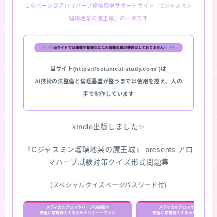
このページはアロマハーブ資格取得サポートサイト「Cジャスミン
瑠璃地楽の魔王城」の一部です
当サイト(https://botanical-study.com/ )は
AI技術の法整備と倫理基盤が整うまでは使用を控え、人の
手で制作しています
kindle出版しました✨
『Cジャスミン瑠璃地楽の魔王城』 presents アロ
マハーブ試験対策クイズ形式問題集
(スペシャルクイズページパスワード付)