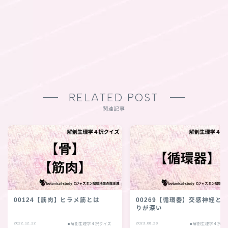
RELATED POST
関連記事
00124【筋肉】ヒラメ筋とは
00269【循環器】交感神経と
りが深い
2022.12.12
2023.08.28
■解剖生理学４択クイズ
■解剖生理学４択ク