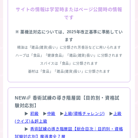
情報は学習時またはページ公開時の情報
サイトの
です
※ 薬機法対応については、2025年改正基準に準拠してい
ます
精油は「雑品(雑貨)扱い」に分類され芳香浴などに用いられます
ハーブは「食品」「健康食品」「雑品(雑貨)扱い」に分類されます
スパイスは「食品」に分類されます
基材は「食品」「雑品(雑貨)扱い」に分類されます
NEW
🌈
香術試練の導き階層図【目的別・資格試
験対応別】
▶
初級
▶
中級
▶
上級(資格チャレンジ)
▶
上級
(クイズ)＆超上級
▶
香術試練の導き階層図【総合目次｜目的別・資格
試験対応別】魔導書全７層