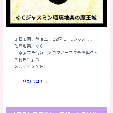
１日１回、毎晩22：22頃に『Cジャスミン
瑠璃地楽』から
「薬膳プチ情報（アロマハーブプチ辞典クイ
ズ付き）」の
メルマガを配信
登録はコチラ