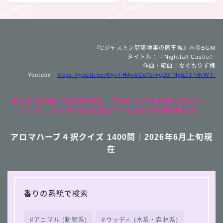
『Cジャスミン瑠璃地楽の魔王城』内のBGM
タイトル：『Nightfall Castle』
作曲・編曲：なぐもりず様
Youtube：
https://youtu.be/KlyrFHAv5Co?si=gD3-NgE737i8rWT-
香りの色を通して記憶を呼び、学びによって魂が整っていく──
ここは、“またね”の光を覚えている者たちの魔導城です。
アロマハーブ４択クイズ 1400問｜2026年6月上旬現
在
香りの系統で検索
アニマル (動物系)
ウッディ (木系・森林系)