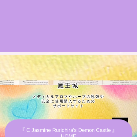
★導きの階層図/目次
秘密部屋
お知らせ
公式ウェブサイト『Botanical Study』
Cジャスミン瑠璃地楽の主な活動先リンク集
魔王城
メディカルアロマやハーブの勉強や
プロフィール
安全に使用購入するための
サポートサイト
アロマハーブアンケート
『 C Jasmine Rurichira's Demon Castle 』
おすすめ商品＆レビュー
HOME