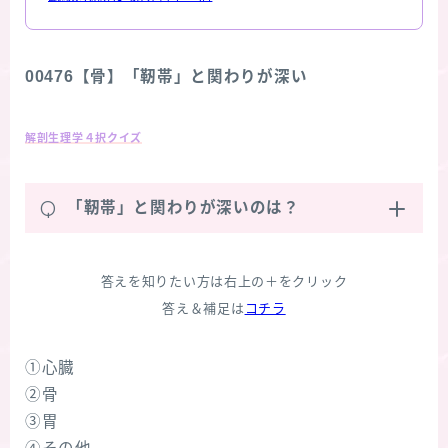
00476【骨】「靭帯」と関わりが深い
解剖生理学４択クイズ
Q
「靭帯」と関わりが深いのは？
答えを知りたい方は右上の＋をクリック
答え＆補足は
コチラ
①心臓
②骨
③胃