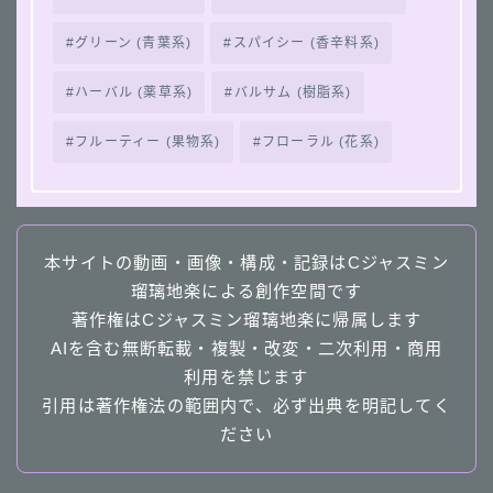
グリーン (青葉系)
スパイシー (香辛料系)
ハーバル (薬草系)
バルサム (樹脂系)
フルーティー (果物系)
フローラル (花系)
本サイトの動画・画像・構成・記録はCジャスミン
瑠璃地楽による創作空間です
著作権はCジャスミン瑠璃地楽に帰属します
AIを含む無断転載・複製・改変・二次利用・商用
利用を禁じます
引用は著作権法の範囲内で、必ず出典を明記してく
ださい
Follow Me