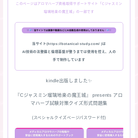
このページはアロマハーブ資格取得サポートサイト「Cジャスミン
瑠璃地楽の魔王城」の一部です
当サイト(https://botanical-study.com/ )は
AI技術の法整備と倫理基盤が整うまでは使用を控え、人の
手で制作しています
kindle出版しました✨
『Cジャスミン瑠璃地楽の魔王城』 presents アロ
マハーブ試験対策クイズ形式問題集
(スペシャルクイズページパスワード付)