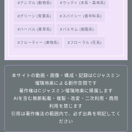
アニマル (動物系)
ウッディ (木系・森林系)
グリーン (青葉系)
スパイシー (香辛料系)
ハーバル (薬草系)
バルサム (樹脂系)
フルーティー (果物系)
フローラル (花系)
本サイトの動画・画像・構成・記録はCジャスミン
瑠璃地楽による創作空間です
著作権はCジャスミン瑠璃地楽に帰属します
AIを含む無断転載・複製・改変・二次利用・商用
利用を禁じます
引用は著作権法の範囲内で、必ず出典を明記してく
ださい