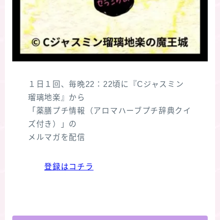
１日１回、毎晩22：22頃に『Cジャスミン
瑠璃地楽』から
「薬膳プチ情報（アロマハーブプチ辞典クイ
ズ付き）」の
メルマガを配信
登録はコチラ