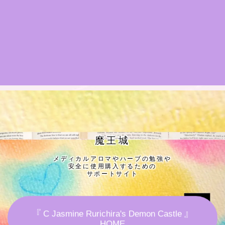
★導きの階層図/目次
秘密部屋
お知らせ
公式ウェブサイト『Botanical Study』
Cジャスミン瑠璃地楽の主な活動先リンク集
魔王城
メディカルアロマやハーブの勉強や
プロフィール
安全に使用購入するための
サポートサイト
アロマハーブアンケート
『 C Jasmine Rurichira's Demon Castle 』
おすすめ商品＆レビュー
HOME