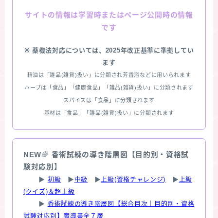
情報は学習時またはページ公開時の情報
サイトの
です
※ 薬機法対応については、2025年改正基準に準拠してい
ます
精油は「雑品(雑貨)扱い」に分類され芳香浴などに用いられます
ハーブは「食品」「健康食品」「雑品(雑貨)扱い」に分類されます
スパイスは「食品」に分類されます
基材は「食品」「雑品(雑貨)扱い」に分類されます
NEW
🌈
香術試練の導き階層図【目的別・資格試
験対応別】
▶
初級
▶
中級
▶
上級(資格チャレンジ)
▶
上級
(クイズ)＆超上級
▶
香術試練の導き階層図【総合目次｜目的別・資格
試験対応別】魔導書全７層