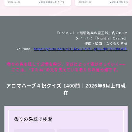
2022.11.21
2023.06.03
■解剖生理学４択クイズ
■解剖生理学４択ク
『Cジャスミン瑠璃地楽の魔王城』内のBGM
タイトル：『Nightfall Castle』
作曲・編曲：なぐもりず様
Youtube：
https://youtu.be/KlyrFHAv5Co?si=gD3-NgE737i8rWT-
香りの色を通して記憶を呼び、学びによって魂が整っていく──
ここは、“またね”の光を覚えている者たちの魔導城です。
アロマハーブ４択クイズ 1400問｜2026年6月上旬現
在
香りの系統で検索