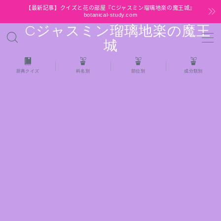
【最新記事】クイズと花の部屋『Cジャスミン瑠璃地楽の魔王城』
botanical-study.com
Cジャスミン瑠璃地楽の魔王
MENU
城
HOME
辞典クイズ
科名別
部位別
成分類別
【最新】クイズと花の部屋
★全種/アロマハーブスパイス基材 プチ辞典ク
イズ＆プチ辞典
★アロマ検定＋αクイズ
★アロマハーブ傾向チェック
目次