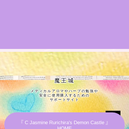
★導きの階層図/目次
秘密部屋
お知らせ
公式ウェブサイト『Botanical Study』
Cジャスミン瑠璃地楽の主な活動先リンク集
魔王城
メディカルアロマやハーブの勉強や
プロフィール
安全に使用購入するための
サポートサイト
アロマハーブアンケート
『 C Jasmine Rurichira's Demon Castle 』
おすすめ商品＆レビュー
HOME