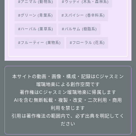
アニマル (動物系)
ウッディ (木系・森林系)
グリーン (青葉系)
スパイシー (香辛料系)
ハーバル (薬草系)
バルサム (樹脂系)
フルーティー (果物系)
フローラル (花系)
本サイトの動画・画像・構成・記録はCジャスミン
瑠璃地楽による創作空間です
著作権はCジャスミン瑠璃地楽に帰属します
AIを含む無断転載・複製・改変・二次利用・商用
利用を禁じます
引用は著作権法の範囲内で、必ず出典を明記してく
ださい