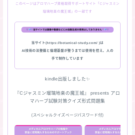
このページはアロマハーブ資格取得サポートサイト「Cジャスミン
瑠璃地楽の魔王城」の一部です
当サイト(https://botanical-study.com/ )は
AI技術の法整備と倫理基盤が整うまでは使用を控え、人の
手で制作しています
kindle出版しました✨
『Cジャスミン瑠璃地楽の魔王城』 presents アロ
マハーブ試験対策クイズ形式問題集
(スペシャルクイズページパスワード付)