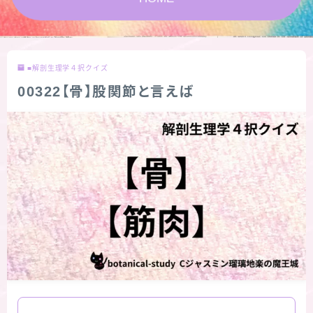
★スペシャルアロマハーブ４択クイズ (kindle出
版限定)
■解剖生理学４択クイズ
FAQ
00322【骨】股関節と言えば
お問い合わせ
サイトマップ