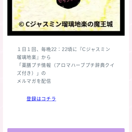
１日１回、毎晩22：22頃に『Cジャスミン
瑠璃地楽』から
「薬膳プチ情報（アロマハーブプチ辞典クイ
ズ付き）」の
メルマガを配信
登録はコチラ