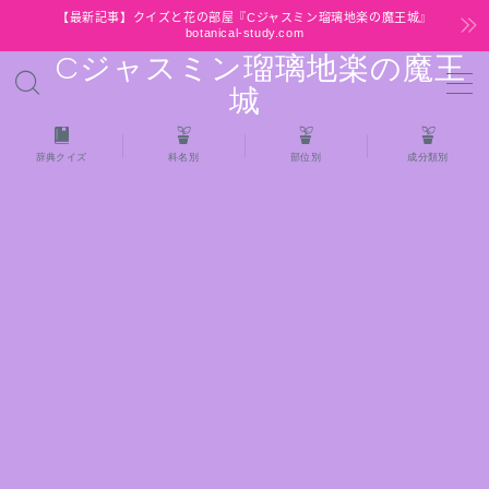
【最新記事】クイズと花の部屋『Cジャスミン瑠璃地楽の魔王城』
botanical-study.com
Cジャスミン瑠璃地楽の魔王
MENU
城
HOME
辞典クイズ
科名別
部位別
成分類別
【最新】クイズと花の部屋
★全種/アロマハーブスパイス基材 プチ辞典ク
イズ＆プチ辞典
★アロマ検定＋αクイズ
★アロマハーブ傾向チェック
目次