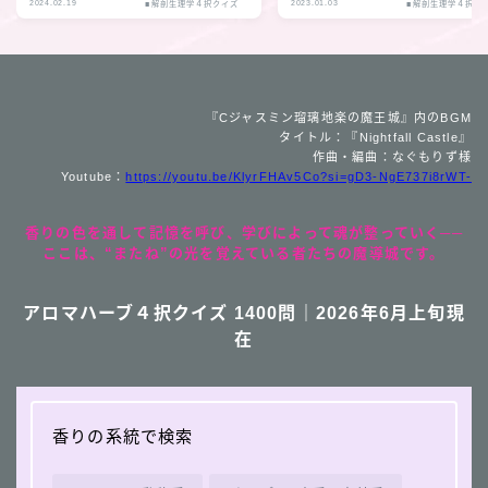
2024.02.19
2023.01.03
■解剖生理学４択クイズ
■解剖生理学４択ク
『Cジャスミン瑠璃地楽の魔王城』内のBGM
タイトル：『Nightfall Castle』
作曲・編曲：なぐもりず様
Youtube：
https://youtu.be/KlyrFHAv5Co?si=gD3-NgE737i8rWT-
香りの色を通して記憶を呼び、学びによって魂が整っていく──
ここは、“またね”の光を覚えている者たちの魔導城です。
アロマハーブ４択クイズ 1400問｜2026年6月上旬現
在
香りの系統で検索