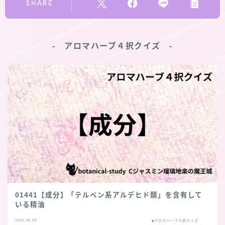
SHARE
‐ アロマハーブ４択クイズ ‐
01441【成分】「テルペン系アルデヒド類」を含有して
いる精油
2026.08.09
■アロマハーブ４択クイズ