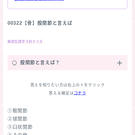
00322【骨】股関節と言えば
解剖生理学４択クイズ
Q
股関節と言えば？
答えを知りたい方は右上の＋をクリック
答え＆補足は
コチラ
①鞍関節
②球関節
③臼状関節