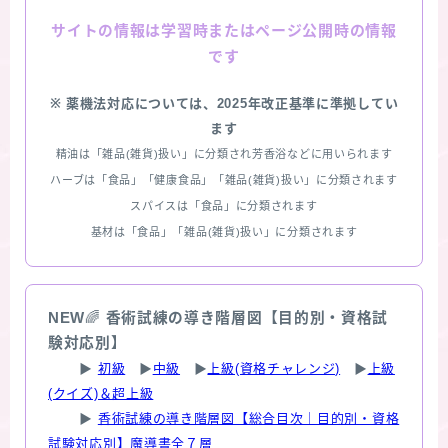
情報は学習時またはページ公開時の情報
サイトの
です
※ 薬機法対応については、2025年改正基準に準拠してい
ます
精油は「雑品(雑貨)扱い」に分類され芳香浴などに用いられます
ハーブは「食品」「健康食品」「雑品(雑貨)扱い」に分類されます
スパイスは「食品」に分類されます
基材は「食品」「雑品(雑貨)扱い」に分類されます
NEW
🌈
香術試練の導き階層図【目的別・資格試
験対応別】
▶
初級
▶
中級
▶
上級(資格チャレンジ)
▶
上級
(クイズ)＆超上級
▶
香術試練の導き階層図【総合目次｜目的別・資格
試験対応別】魔導書全７層