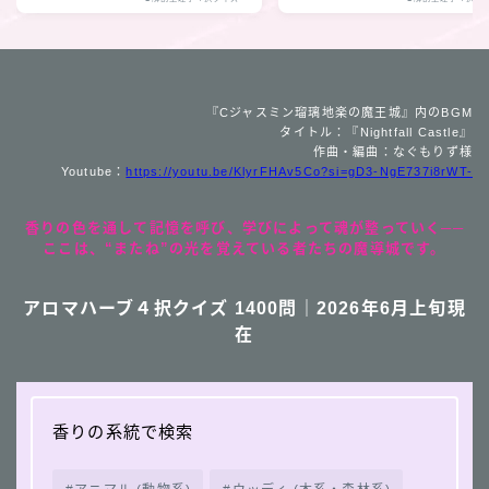
『Cジャスミン瑠璃地楽の魔王城』内のBGM
タイトル：『Nightfall Castle』
作曲・編曲：なぐもりず様
Youtube：
https://youtu.be/KlyrFHAv5Co?si=gD3-NgE737i8rWT-
香りの色を通して記憶を呼び、学びによって魂が整っていく──
ここは、“またね”の光を覚えている者たちの魔導城です。
アロマハーブ４択クイズ 1400問｜2026年6月上旬現
在
香りの系統で検索