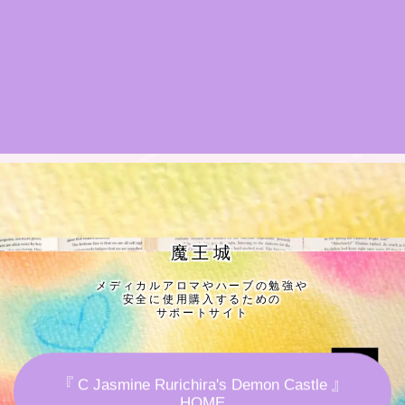
★導きの階層図/目次
秘密部屋
お知らせ
公式ウェブサイト『Botanical Study』
Cジャスミン瑠璃地楽の主な活動先リンク集
魔王城
メディカルアロマやハーブの勉強や
プロフィール
安全に使用購入するための
サポートサイト
アロマハーブアンケート
『 C Jasmine Rurichira's Demon Castle 』
おすすめ商品＆レビュー
HOME