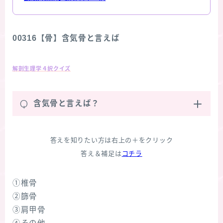
00316【骨】含気骨と言えば
解剖生理学４択クイズ
Q
含気骨と言えば？
答えを知りたい方は右上の＋をクリック
答え＆補足は
コチラ
①椎骨
②篩骨
③肩甲骨