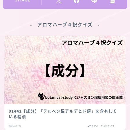
SHARE
‐ アロマハーブ４択クイズ ‐
01441【成分】「テルペン系アルデヒド類」を含有して
いる精油
2026.08.09
■アロマハーブ４択クイズ