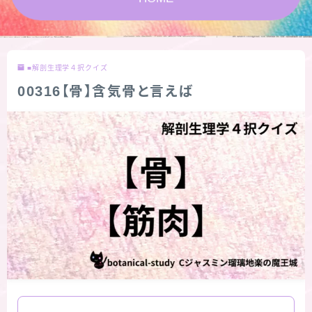
★スペシャルアロマハーブ４択クイズ (kindle出
版限定)
■解剖生理学４択クイズ
FAQ
00316【骨】含気骨と言えば
お問い合わせ
サイトマップ