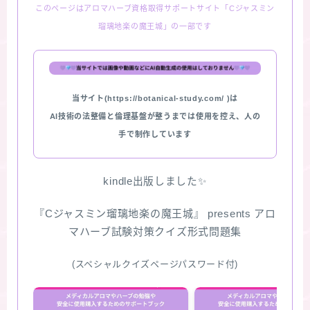
このページはアロマハーブ資格取得サポートサイト「Cジャスミン
瑠璃地楽の魔王城」の一部です
当サイト(https://botanical-study.com/ )は
AI技術の法整備と倫理基盤が整うまでは使用を控え、人の
手で制作しています
kindle出版しました✨
『Cジャスミン瑠璃地楽の魔王城』 presents アロ
マハーブ試験対策クイズ形式問題集
(スペシャルクイズページパスワード付)