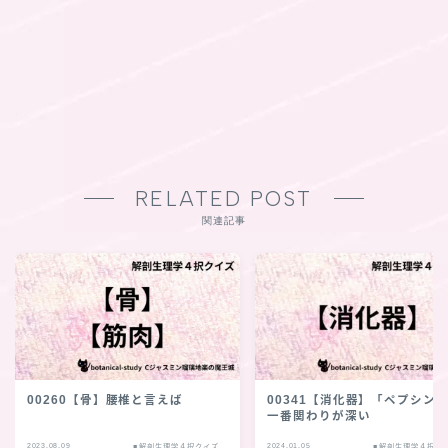
RELATED POST
関連記事
00260【骨】腰椎と言えば
00341【消化器】「ペプシン
一番関わりが深い
2023.08.09
2024.01.05
■解剖生理学４択クイズ
■解剖生理学４択ク