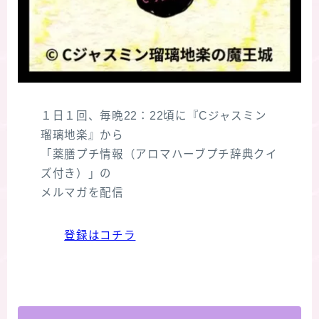
１日１回、毎晩22：22頃に『Cジャスミン
瑠璃地楽』から
「薬膳プチ情報（アロマハーブプチ辞典クイ
ズ付き）」の
メルマガを配信
登録はコチラ