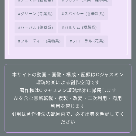
アニマル (動物系)
ウッディ (木系・森林系)
グリーン (青葉系)
スパイシー (香辛料系)
ハーバル (薬草系)
バルサム (樹脂系)
フルーティー (果物系)
フローラル (花系)
本サイトの動画・画像・構成・記録はCジャスミン
瑠璃地楽による創作空間です
著作権はCジャスミン瑠璃地楽に帰属します
AIを含む無断転載・複製・改変・二次利用・商用
利用を禁じます
引用は著作権法の範囲内で、必ず出典を明記してく
ださい