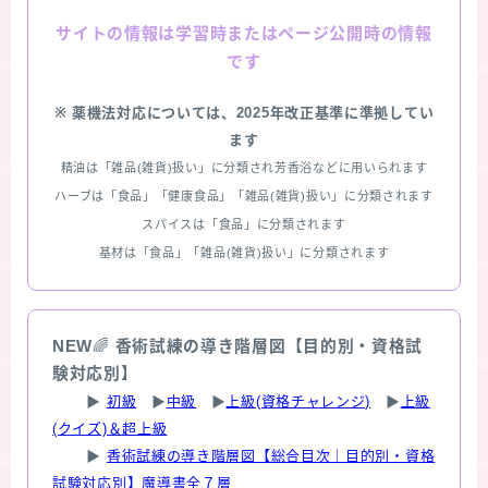
情報は学習時またはページ公開時の情報
サイトの
です
※ 薬機法対応については、2025年改正基準に準拠してい
ます
精油は「雑品(雑貨)扱い」に分類され芳香浴などに用いられます
ハーブは「食品」「健康食品」「雑品(雑貨)扱い」に分類されます
スパイスは「食品」に分類されます
基材は「食品」「雑品(雑貨)扱い」に分類されます
NEW
🌈
香術試練の導き階層図【目的別・資格試
験対応別】
▶
初級
▶
中級
▶
上級(資格チャレンジ)
▶
上級
(クイズ)＆超上級
▶
香術試練の導き階層図【総合目次｜目的別・資格
試験対応別】魔導書全７層