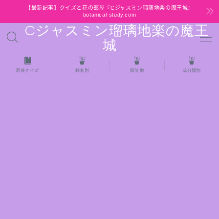
【最新記事】クイズと花の部屋『Cジャスミン瑠璃地楽の魔王城』
botanical-study.com
Cジャスミン瑠璃地楽の魔王
MENU
城
HOME
辞典クイズ
科名別
部位別
成分類別
【最新】クイズと花の部屋
★全種/アロマハーブスパイス基材 プチ辞典ク
イズ＆プチ辞典
★アロマ検定＋αクイズ
★アロマハーブ傾向チェック
目次