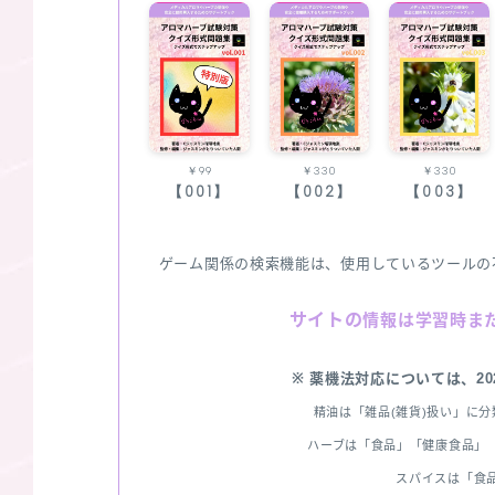
￥99
￥330
￥330
【001】
【002】
【003】
ゲーム関係の検索機能は、使用しているツールの
サイトの
情報は学習時ま
※ 薬機法対応については、2
精油は「雑品(雑貨)扱い」に
ハーブは「食品」「健康食品」「
スパイスは「食