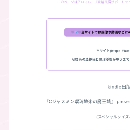
このページはアロマハーブ資格取得サポートサ
当サイト(https://bota
AI技術の法整備と倫理基盤が整うま
kindle
『Cジャスミン瑠璃地楽の魔王城』 pres
(スペシャルクイズ