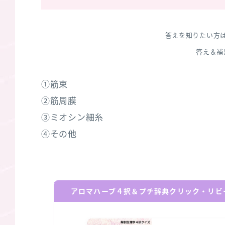
答えを知りたい方
答え＆補
①筋束
②筋周膜
③ミオシン細糸
④その他
アロマハーブ４択＆プチ辞典クリック・リビ