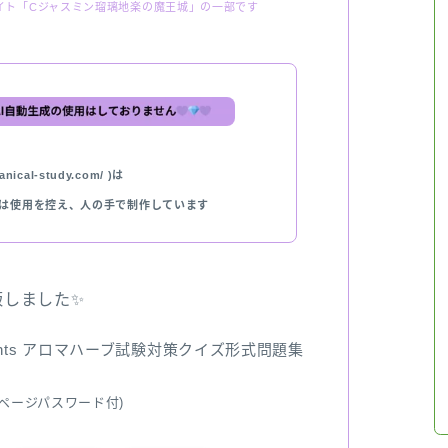
イト「Cジャスミン瑠璃地楽の魔王城」の一部です
nical-study.com/ )は
では使用を控え、人の手で制作しています
出版しました✨
ents アロマハーブ試験対策クイズ形式問題集
ページパスワード付)