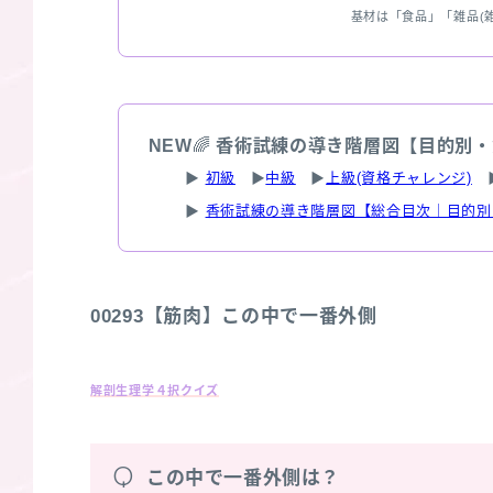
基材は「食品」「雑品(
NEW
🌈
香術試練の導き階層図【目的別・
▶
初級
▶
中級
▶
上級(資格チャレンジ)
▶
香術試練の導き階層図【総合目次｜目的別
00293【筋肉】この中で一番外側
解剖生理学４択クイズ
Q
この中で一番外側は？