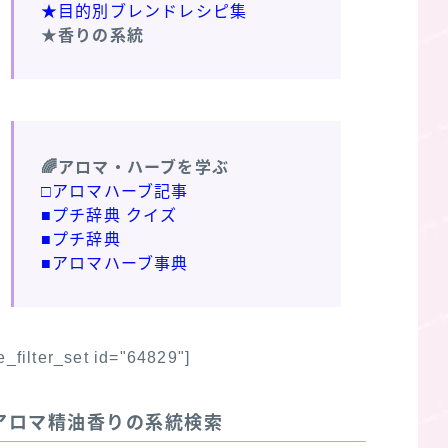
★目的別ブレンドレシピ集
★香りの系統
🌈アロマ・ハーブを学ぶ
□アロマハーブ記事
■プチ辞典 クイズ
■プチ辞典
■アロマハーブ事典
fe_filter_set id="64829"]
アロマ精油香りの系統検索