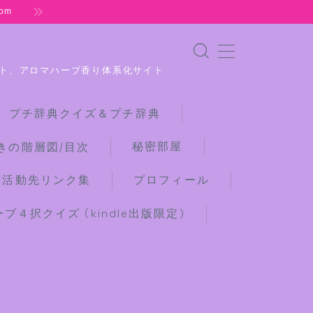
om
ト、アロマハーブ香り体系化サイト
 プチ辞典クイズ＆プチ辞典
秘密部屋
きの階層図/目次
な活動先リンク集
プロフィール
４択クイズ (kindle出版限定)