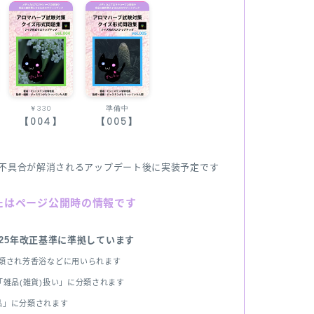
￥330
準備中
【004】
【005】
不具合が解消されるアップデート後に実装予定です
たはページ公開時の情報です
025年改正基準に準拠しています
分類され芳香浴などに用いられます
雑品(雑貨)扱い」に分類されます
品」に分類されます