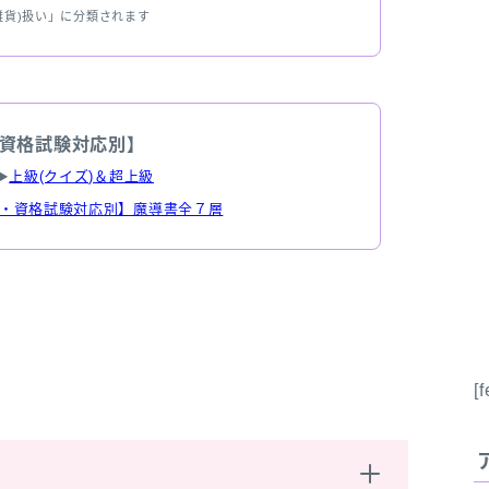
雑貨)扱い」に分類されます
資格試験対応別】
▶
上級(クイズ)＆超上級
・資格試験対応別】魔導書全７層
[