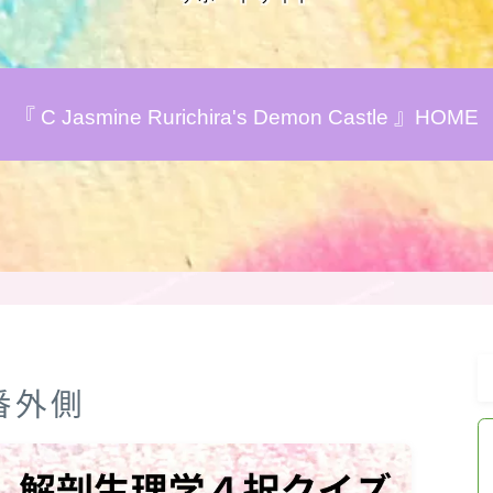
アロマハーブアンケート
『 C Jasmine Rurichira's Demon Castle 』HOME
おすすめ商品＆レビュー
★スペシャルアロマハーブ４択クイズ
(kindle出版限定)
FAQ
お問い合わせ
番外側
サイトマップ