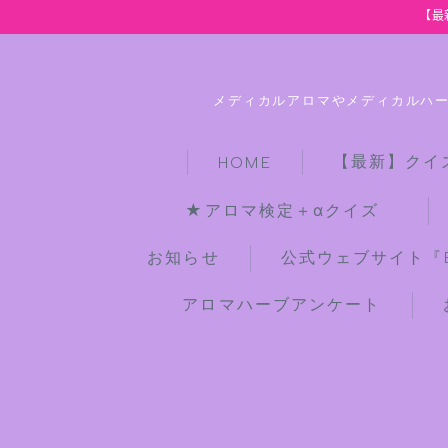
【最
メディカルアロマやメディカルハ
【最新】クイ
HOME
★アロマ検定＋αクイズ
お知らせ
公式ウェブサイト『Bot
アロマハーブアンケート