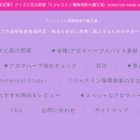
新記事】クイズと花の部屋『Cジャスミン瑠璃地楽の魔王城』botanical-study.c
Cジャスミン瑠璃地楽の魔王城
ーブの資格取得勉強対応・精油を安全に使用し購入するためのサポー
ズと花の部屋
★全種/アロマハーブスパイス基材
HOME
目次
★アロマハーブ傾向チェック
★導
【最新】クイズと花の部屋
anical Study』
Cジャスミン瑠璃地楽の主
おすすめ商品＆レビュー
★スペシャルアロマハーブ
★全種/アロマハーブスパイス基材 プ
チ辞典クイズ＆プチ辞典
お問い合わせ
サイトマップ
FAQ
★アロマ検定＋αクイズ