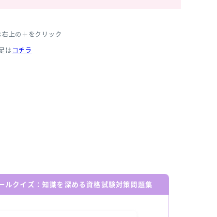
は右上の＋をクリック
足は
コチラ
ールクイズ：知識を深める資格試験対策問題集