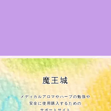
★アロマハーブ傾向チェック
目次
★導きの階層図/目次
秘密部屋
お知らせ
公式ウェブサイト『Botanical Study』
魔王城
Cジャスミン瑠璃地楽の主な活動先リン
ク集
メディカルアロマやハーブの勉強や
安全に使用購入するための
プロフィール
サポートサイト