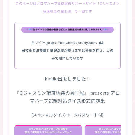
このページはアロマハーブ資格取得サポートサイト「Cジャスミン
瑠璃地楽の魔王城」の一部です
当サイト(https://botanical-study.com/ )は
AI技術の法整備と倫理基盤が整うまでは使用を控え、人の
手で制作しています
kindle出版しました✨
『Cジャスミン瑠璃地楽の魔王城』 presents アロ
マハーブ試験対策クイズ形式問題集
(スペシャルクイズページパスワード付)