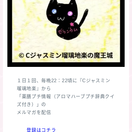
１日１回、毎晩22：22頃に『Cジャスミン
瑠璃地楽』から
「薬膳プチ情報（アロマハーブプチ辞典クイ
ズ付き）」の
メルマガを配信
登録はコチラ