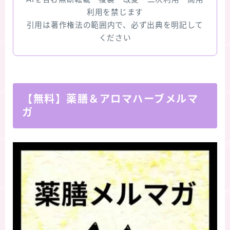
利用を禁じます
引用は著作権法の範囲内で、必ず出典を明記して
ください
【無料】薬膳＆アロマハーブメルマ
ガ