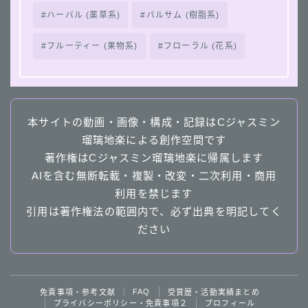
ハーバル (薬草系)
バルサム (樹脂系)
フルーティー (果物系)
フローラル (花系)
本サイトの動画・画像・構成・記録はCジャスミン
瑠璃地楽による創作空間です
著作権はCジャスミン瑠璃地楽に帰属します
AIを含む無断転載・複製・改変・二次利用・商用
利用を禁じます
引用は著作権法の範囲内で、必ず出典を明記してく
ださい
Follow Me
FAQ
免責事項・参考文献
受賞歴・活動実績まとめ
プライバシーポリシー・免責事項２
プロフィール