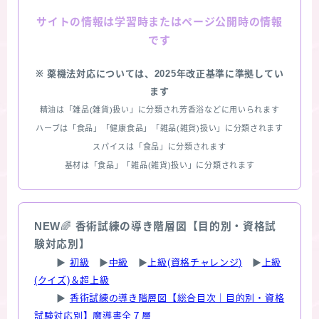
情報は学習時またはページ公開時の情報
サイトの
です
※ 薬機法対応については、2025年改正基準に準拠してい
ます
精油は「雑品(雑貨)扱い」に分類され芳香浴などに用いられます
ハーブは「食品」「健康食品」「雑品(雑貨)扱い」に分類されます
スパイスは「食品」に分類されます
基材は「食品」「雑品(雑貨)扱い」に分類されます
NEW
🌈
香術試練の導き階層図【目的別・資格試
験対応別】
▶
初級
▶
中級
▶
上級(資格チャレンジ)
▶
上級
(クイズ)＆超上級
▶
香術試練の導き階層図【総合目次｜目的別・資格
試験対応別】魔導書全７層