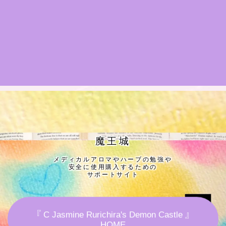
★導きの階層図/目次
秘密部屋
お知らせ
公式ウェブサイト『Botanical Study』
Cジャスミン瑠璃地楽の主な活動先リンク集
魔王城
メディカルアロマやハーブの勉強や
プロフィール
安全に使用購入するための
サポートサイト
アロマハーブアンケート
『 C Jasmine Rurichira's Demon Castle 』
おすすめ商品＆レビュー
HOME