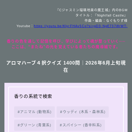
『Cジャスミン瑠璃地楽の魔王城』内のBGM
タイトル：『Nightfall Castle』
作曲・編曲：なぐもりず様
Youtube：
https://youtu.be/KlyrFHAv5Co?si=gD3-NgE737i8rWT-
香りの色を通して記憶を呼び、学びによって魂が整っていく──
ここは、“またね”の光を覚えている者たちの魔導城です。
アロマハーブ４択クイズ 1400問｜2026年6月上旬現
在
香りの系統で検索
アニマル (動物系)
ウッディ (木系・森林系)
グリーン (青葉系)
スパイシー (香辛料系)