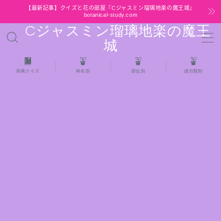
【最新記事】クイズと花の部屋『Cジャスミン瑠璃地楽の魔王城』
botanical-study.com
Cジャスミン瑠璃地楽の魔王
MENU
城
HOME
辞典クイズ
科名別
部位別
成分類別
【最新】クイズと花の部屋
★全種/アロマハーブスパイス基材 プチ辞典ク
イズ＆プチ辞典
★アロマ検定＋αクイズ
★アロマハーブ傾向チェック
目次