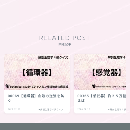
RELATED POST
関連記事
00069【循環器】血液の逆流を防
00365【感覚器】約２５万個
ぐ
えば
2022.12.01
2024.02.18
■解剖生理学４択クイズ
■解剖生理学４択ク