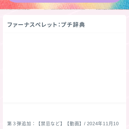
★導きの階層図/目次
ファーナスペレット：プチ辞典
秘密部屋
お知らせ
公式ウェブサイト『Botanical Study』
Cジャスミン瑠璃地楽の主な活動先リンク集
プロフィール
アロマハーブアンケート
第３弾追加：【禁忌など】【動画】/ 2024年11月10
おすすめ商品＆レビュー