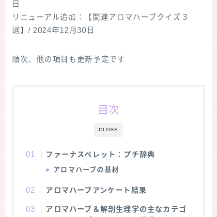
日
リニューアル追加：【関連アロマハーブクイズ３
★スペシャルアロマハーブ４択クイズ (kindle出
版限定)
選】/ 2024年12月30日
FAQ
順次、他の項目も更新予定です
お問い合わせ
目次
サイトマップ
CLOSE
ファーナスペレット
：プチ辞典
アロマハーブの基材
アロマハーブアンケート結果
アロマハーブ＆解剖生理学の主なカテゴ