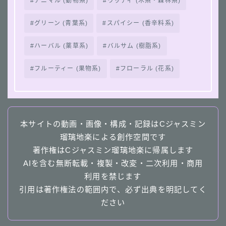
アニマル (動物系)
ウッディ (木系・森林系)
グリーン (青葉系)
スパイシー (香辛料系)
ハーバル (薬草系)
バルサム (樹脂系)
フルーティー (果物系)
フローラル (花系)
本サイトの動画・画像・構成・記録はCジャスミン
瑠璃地楽による創作空間です
著作権はCジャスミン瑠璃地楽に帰属します
AIを含む無断転載・複製・改変・二次利用・商用
利用を禁じます
引用は著作権法の範囲内で、必ず出典を明記してく
ださい