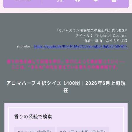
『Cジャスミン瑠璃地楽の魔王城』内のBGM
タイトル：『Nightfall Castle』
作曲・編曲：なぐもりず様
Youtube：
https://youtu.be/KlyrFHAv5Co?si=gD3-NgE737i8rWT-
香りの色を通して記憶を呼び、学びによって魂が整っていく──
ここは、“またね”の光を覚えている者たちの魔導城です。
アロマハーブ４択クイズ 1400問｜2026年6月上旬現
在
香りの系統で検索