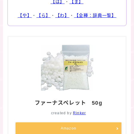
【は】
・
【ま】
【や】
・
【ら】
・
【わ】
・
【全種：辞典一覧】
ファーナスペレット 50g
created by
Rinker
Amazon