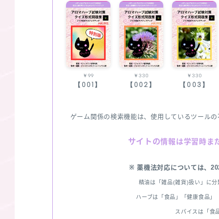
￥99
￥330
￥330
【001】
【002】
【003】
ゲーム関係の検索機能は、使用しているツールの
サイトの
情報は学習時ま
※ 薬機法対応については、2
精油は「雑品(雑貨)扱い」に
ハーブは「食品」「健康食品」「
スパイスは「食