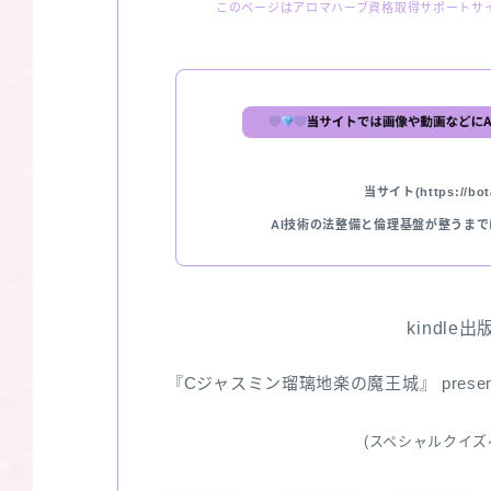
このページはアロマハーブ資格取得サポートサ
当サイト(https://bota
AI技術の法整備と倫理基盤が整うま
kindle
『Cジャスミン瑠璃地楽の魔王城』 pres
(スペシャルクイズ