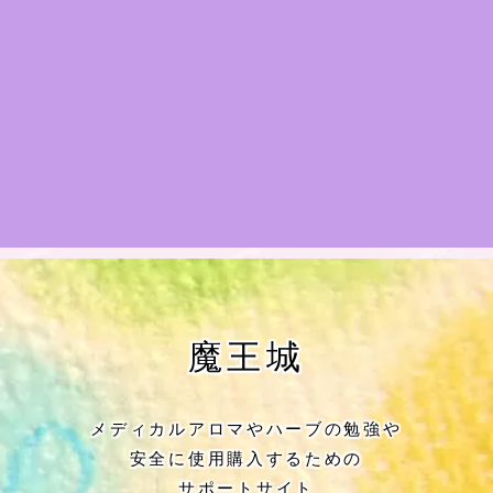
★アロマハーブ傾向チェック
目次
★導きの階層図/目次
秘密部屋
お知らせ
公式ウェブサイト『Botanical Study』
魔王城
Cジャスミン瑠璃地楽の主な活動先リン
ク集
メディカルアロマやハーブの勉強や
安全に使用購入するための
プロフィール
サポートサイト