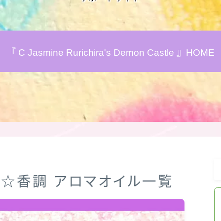
アロマハーブアンケート
『 C Jasmine Rurichira's Demon Castle 』HOME
おすすめ商品＆レビュー
★スペシャルアロマハーブ４択クイズ
(kindle出版限定)
FAQ
お問い合わせ
☆☆香調 アロマオイル一覧
サイトマップ