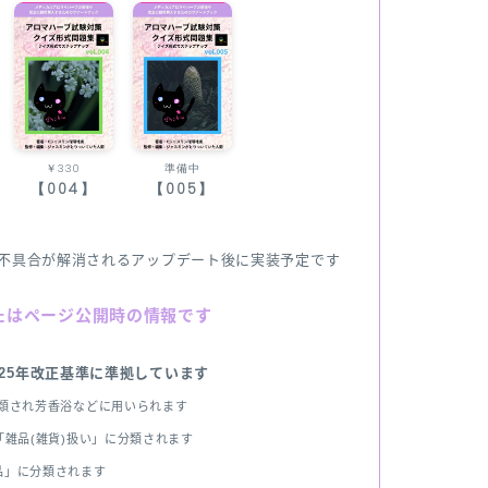
￥330
準備中
【004】
【005】
不具合が解消されるアップデート後に実装予定です
たはページ公開時の情報です
025年改正基準に準拠しています
分類され芳香浴などに用いられます
雑品(雑貨)扱い」に分類されます
品」に分類されます