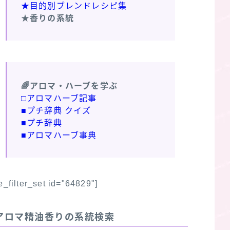
★目的別ブレンドレシピ集
★香りの系統
🌈アロマ・ハーブを学ぶ
□アロマハーブ記事
■プチ辞典 クイズ
■プチ辞典
■アロマハーブ事典
fe_filter_set id="64829"]
アロマ精油香りの系統検索