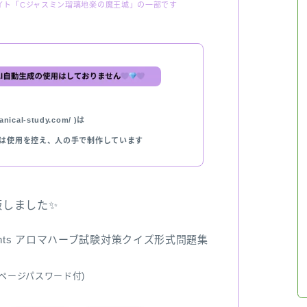
イト「Cジャスミン瑠璃地楽の魔王城」の一部です
nical-study.com/ )は
では使用を控え、人の手で制作しています
出版しました✨
ents アロマハーブ試験対策クイズ形式問題集
ページパスワード付)