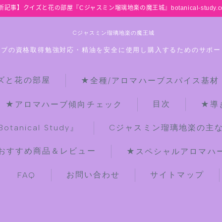
新記事】クイズと花の部屋『Cジャスミン瑠璃地楽の魔王城』botanical-study.c
Cジャスミン瑠璃地楽の魔王城
ーブの資格取得勉強対応・精油を安全に使用し購入するためのサポー
ズと花の部屋
★全種/アロマハーブスパイス基材
HOME
目次
★アロマハーブ傾向チェック
★導
【最新】クイズと花の部屋
anical Study』
Cジャスミン瑠璃地楽の主
おすすめ商品＆レビュー
★スペシャルアロマハーブ
★全種/アロマハーブスパイス基材 プ
チ辞典クイズ＆プチ辞典
お問い合わせ
サイトマップ
FAQ
★アロマ検定＋αクイズ