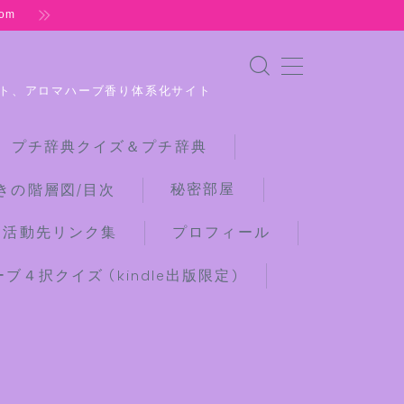
om
ト、アロマハーブ香り体系化サイト
 プチ辞典クイズ＆プチ辞典
秘密部屋
きの階層図/目次
な活動先リンク集
プロフィール
４択クイズ (kindle出版限定)