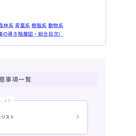
森林系
青葉系
樹脂系
動物系
練の導き階層図・総合目次）
意事項一覧
います
忌リスト