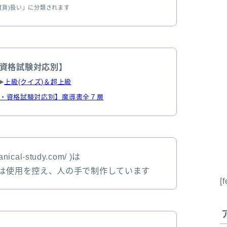
雑貨)扱い」に分類されます
資格試験対応別】
▶
上級(クイズ)＆超上級
・資格試験対応別】魔導書全７層
nical-study.com/ )は
では使用を控え、人の手で制作しています
[