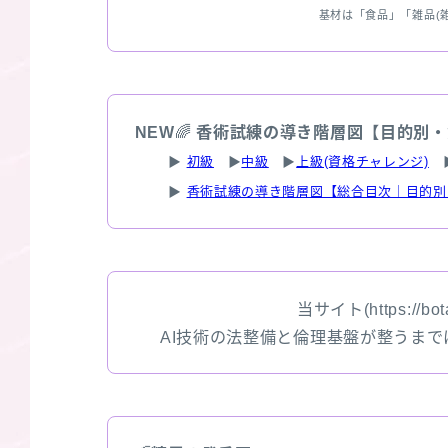
基材は「食品」「雑品(
NEW
🌈
香術試練の導き階層図【目的別・
▶
初級
▶
中級
▶
上級(資格チャレンジ)
▶
香術試練の導き階層図【総合目次｜目的別
当サイト(https://bota
AI技術の法整備と倫理基盤が整うま