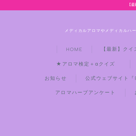
【最
メディカルアロマやメディカルハ
【最新】クイ
HOME
★アロマ検定＋αクイズ
お知らせ
公式ウェブサイト『Bot
アロマハーブアンケート