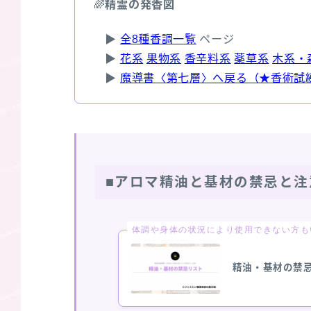
🌈
精霊の発香図
▶
全8種香調一覧
ページ
▶
花系
果物系
香辛料系
薬草系
木系・
▶
魔導書〈第七層〉へ戻る（★香術試
■アロマ精油と基材の禁忌と注
体調や身体の状況により使用できない方も
精油・基材の禁