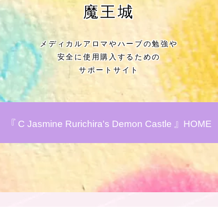
★アロマハーブ傾向チェック
魔王城
目次
メディカルアロマやハーブの勉強や
安全に使用購入するための
★導きの階層図/目次
サポートサイト
秘密部屋
お知らせ
『 C Jasmine Rurichira's Demon Castle 』HOME
公式ウェブサイト『Botanical Study』
Cジャスミン瑠璃地楽の主な活動先リン
ク集
プロフィール