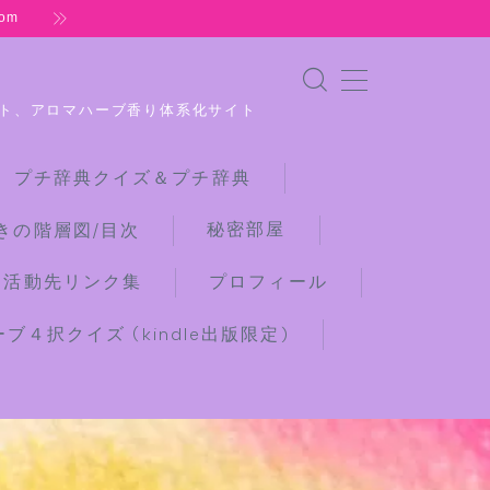
om
ト、アロマハーブ香り体系化サイト
 プチ辞典クイズ＆プチ辞典
秘密部屋
きの階層図/目次
な活動先リンク集
プロフィール
４択クイズ (kindle出版限定)