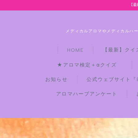
【最
メディカルアロマやメディカルハ
【最新】クイ
HOME
★アロマ検定＋αクイズ
お知らせ
公式ウェブサイト『Bot
アロマハーブアンケート