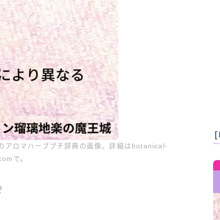
ロマハーブプチ辞典の画像。詳細はbotanical-
.comで。
で