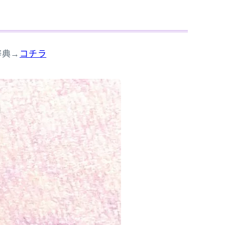
辞典→
コチラ