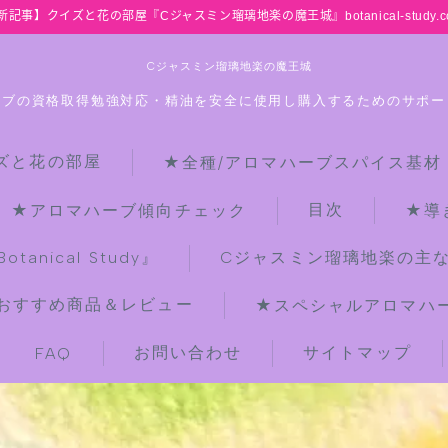
新記事】クイズと花の部屋『Cジャスミン瑠璃地楽の魔王城』botanical-study.c
Cジャスミン瑠璃地楽の魔王城
ーブの資格取得勉強対応・精油を安全に使用し購入するためのサポー
ズと花の部屋
★全種/アロマハーブスパイス基材
HOME
目次
★アロマハーブ傾向チェック
★導
【最新】クイズと花の部屋
anical Study』
Cジャスミン瑠璃地楽の主
おすすめ商品＆レビュー
★スペシャルアロマハーブ
★全種/アロマハーブスパイス基材 プ
チ辞典クイズ＆プチ辞典
お問い合わせ
サイトマップ
FAQ
★アロマ検定＋αクイズ