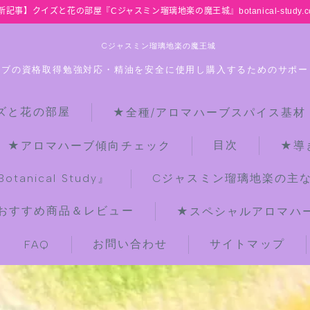
新記事】クイズと花の部屋『Cジャスミン瑠璃地楽の魔王城』botanical-study.c
Cジャスミン瑠璃地楽の魔王城
ーブの資格取得勉強対応・精油を安全に使用し購入するためのサポー
ズと花の部屋
★全種/アロマハーブスパイス基材
HOME
目次
★アロマハーブ傾向チェック
★導
【最新】クイズと花の部屋
anical Study』
Cジャスミン瑠璃地楽の主
おすすめ商品＆レビュー
★スペシャルアロマハーブ
★全種/アロマハーブスパイス基材 プ
チ辞典クイズ＆プチ辞典
お問い合わせ
サイトマップ
FAQ
★アロマ検定＋αクイズ