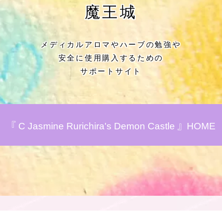
★アロマハーブ傾向チェック
魔王城
目次
メディカルアロマやハーブの勉強や
安全に使用購入するための
★導きの階層図/目次
サポートサイト
秘密部屋
お知らせ
『 C Jasmine Rurichira's Demon Castle 』HOME
公式ウェブサイト『Botanical Study』
Cジャスミン瑠璃地楽の主な活動先リン
ク集
プロフィール