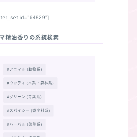
ilter_set id="64829"]
マ精油香りの系統検索
アニマル (動物系)
ウッディ (木系・森林系)
グリーン (青葉系)
スパイシー (香辛料系)
ハーバル (薬草系)