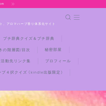
om
ト、アロマハーブ香り体系化サイト
 プチ辞典クイズ＆プチ辞典
秘密部屋
きの階層図/目次
な活動先リンク集
プロフィール
４択クイズ (kindle出版限定)