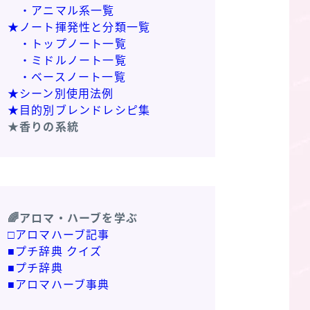
・アニマル系一覧
★ノート揮発性と分類一覧
・トップノート一覧
・ミドルノート一覧
・ベースノート一覧
★シーン別使用法例
★目的別ブレンドレシピ集
★香りの系統
🌈アロマ・ハーブを学ぶ
□アロマハーブ記事
■プチ辞典 クイズ
■プチ辞典
■アロマハーブ事典