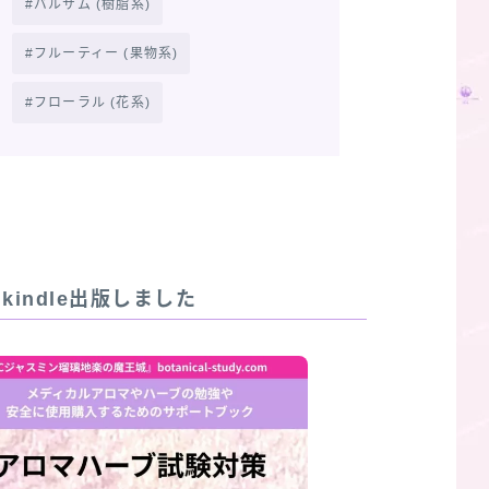
バルサム (樹脂系)
フルーティー (果物系)
フローラル (花系)
R]kindle出版しました