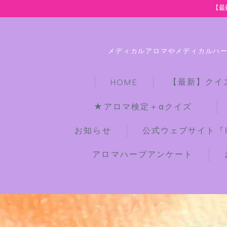
【最
メディカルアロマやメディカルハ
【最新】クイ
HOME
★アロマ検定＋αクイズ
お知らせ
公式ウェブサイト『Bot
アロマハーブアンケート