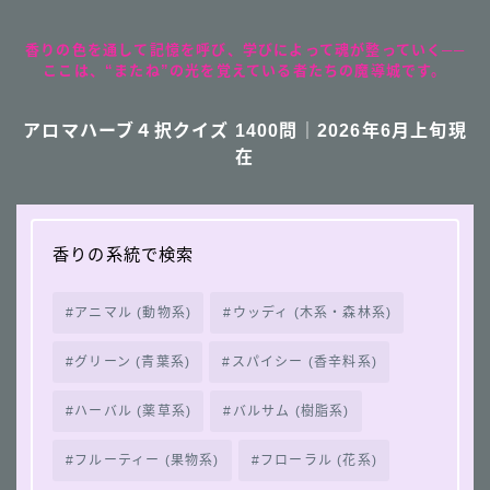
香りの色を通して記憶を呼び、学びによって魂が整っていく──
ここは、“またね”の光を覚えている者たちの魔導城です。
アロマハーブ４択クイズ 1400問｜2026年6月上旬現
在
香りの系統で検索
アニマル (動物系)
ウッディ (木系・森林系)
グリーン (青葉系)
スパイシー (香辛料系)
ハーバル (薬草系)
バルサム (樹脂系)
フルーティー (果物系)
フローラル (花系)