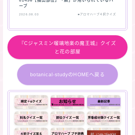
01436【抽出部位】「鱗」が用いられているハ
ーブ
2026.08.03
■アロマハーブ４択クイズ
『Cジャスミン瑠璃地楽の魔王城』クイズ
と花の部屋
botanical-studyのHOMEへ戻る