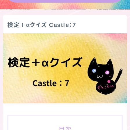
★導きの階層図/目次
検定＋αクイズ Castle：7
秘密部屋
お知らせ
公式ウェブサイト『Botanical Study』
Cジャスミン瑠璃地楽の主な活動先リンク集
プロフィール
アロマハーブアンケート
おすすめ商品＆レビュー
目次