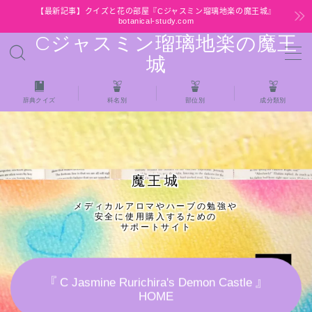
【最新記事】クイズと花の部屋『Cジャスミン瑠璃地楽の魔王城』
botanical-study.com
Cジャスミン瑠璃地楽の魔王
MENU
城
HOME
辞典クイズ
科名別
部位別
成分類別
【最新】クイズと花の部屋
★全種/アロマハーブスパイス基材 プチ辞典ク
魔王城
イズ＆プチ辞典
メディカルアロマやハーブの勉強や
安全に使用購入するための
★アロマ検定＋αクイズ
サポートサイト
★アロマハーブ傾向チェック
『 C Jasmine Rurichira's Demon Castle 』
HOME
目次