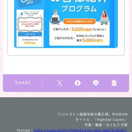
SHARE
『Cジャスミン瑠璃地楽の魔王城』内のBGM
タイトル：『Nightfall Castle』
作曲・編曲：なぐもりず様
Youtube：
https://youtu.be/KlyrFHAv5Co?si=gD3-NgE737i8rWT-