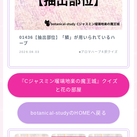
01436【抽出部位】「鱗」が用いられているハ
ーブ
2026.08.03
■アロマハーブ４択クイズ
『Cジャスミン瑠璃地楽の魔王城』クイズ
と花の部屋
botanical-studyのHOMEへ戻る