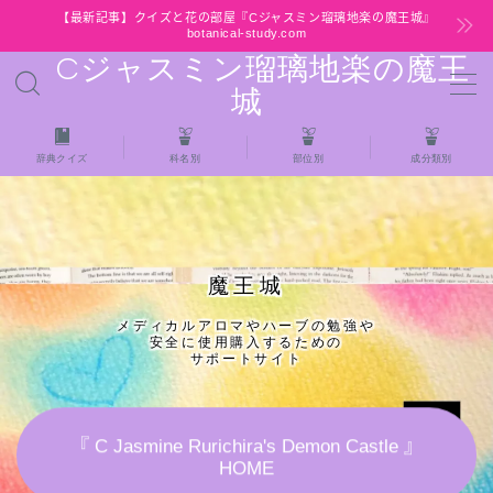
【最新記事】クイズと花の部屋『Cジャスミン瑠璃地楽の魔王城』
botanical-study.com
Cジャスミン瑠璃地楽の魔王
MENU
城
HOME
辞典クイズ
科名別
部位別
成分類別
【最新】クイズと花の部屋
★全種/アロマハーブスパイス基材 プチ辞典ク
魔王城
イズ＆プチ辞典
メディカルアロマやハーブの勉強や
安全に使用購入するための
★アロマ検定＋αクイズ
サポートサイト
★アロマハーブ傾向チェック
『 C Jasmine Rurichira's Demon Castle 』
HOME
目次