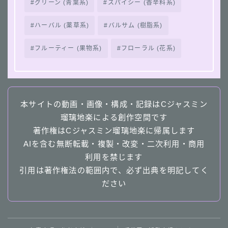
グリーン (青葉系)
スパイシー (香辛料系)
ハーバル (薬草系)
バルサム (樹脂系)
フルーティー (果物系)
フローラル (花系)
本サイトの動画・画像・構成・記録はCジャスミン
瑠璃地楽による創作空間です
著作権はCジャスミン瑠璃地楽に帰属します
AIを含む無断転載・複製・改変・二次利用・商用
利用を禁じます
引用は著作権法の範囲内で、必ず出典を明記してく
ださい
Follow Me