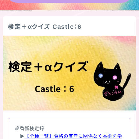
★導きの階層図/目次
検定＋αクイズ Castle：6
秘密部屋
お知らせ
公式ウェブサイト『Botanical Study』
Cジャスミン瑠璃地楽の主な活動先リンク集
プロフィール
アロマハーブアンケート
🌈香術検定録
おすすめ商品＆レビュー
▶
【全種一覧】資格の有無に関係なく香術を学