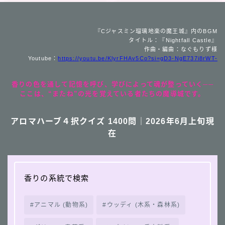
『Cジャスミン瑠璃地楽の魔王城』内のBGM
タイトル：『Nightfall Castle』
作曲・編曲：なぐもりず様
Youtube：
https://youtu.be/KlyrFHAv5Co?si=gD3-NgE737i8rWT-
香りの色を通して記憶を呼び、学びによって魂が整っていく──
ここは、“またね”の光を覚えている者たちの魔導城です。
アロマハーブ４択クイズ 1400問｜2026年6月上旬現
在
香りの系統で検索
アニマル (動物系)
ウッディ (木系・森林系)