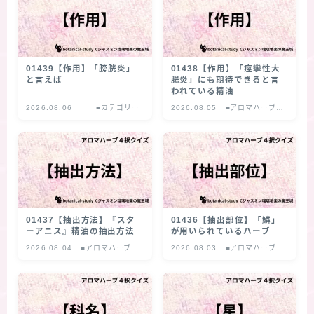
★スペシャルアロマハーブ４択クイズ (kindle出
版限定)
01439【作用】「膀胱炎」
01438【作用】「痙攣性大
FAQ
と言えば
腸炎」にも期待できると言
われている精油
2026.08.06
■カテゴリー
2026.08.05
■アロマハーブ４
お問い合わせ
択クイズ
サイトマップ
01437【抽出方法】『スタ
01436【抽出部位】「鱗」
ーアニス』精油の抽出方法
が用いられているハーブ
2026.08.04
■アロマハーブ４
2026.08.03
■アロマハーブ４
択クイズ
択クイズ