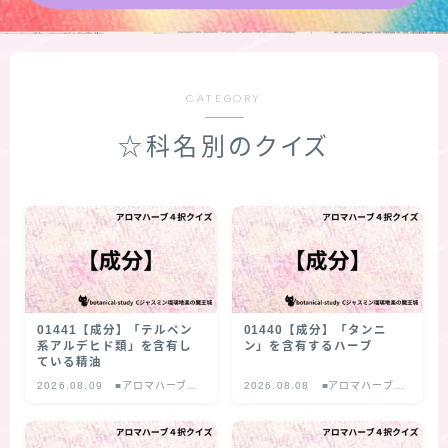
★導きの階層図/目次
秘密部屋
CATEGORY
☆科名別のクイズ
お知らせ
公式ウェブサイト『Botanical Study』
Cジャスミン瑠璃地楽の主な活動先リンク集
プロフィール
01441【成分】「テルペン
01440【成分】「タンニ
系アルデヒド類」を含有し
ン」を含有するハーブ
ている精油
アロマハーブアンケート
2026.08.09
■アロマハーブ４
2026.08.08
■アロマハーブ４
択クイズ
択クイズ
おすすめ商品＆レビュー