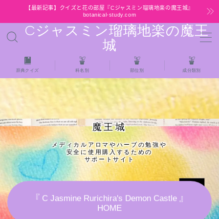
【最新記事】クイズと花の部屋『Cジャスミン瑠璃地楽の魔王城』
botanical-study.com
Cジャスミン瑠璃地楽の魔王
MENU
城
HOME
辞典クイズ
科名別
部位別
成分類別
【最新】クイズと花の部屋
★全種/アロマハーブスパイス基材 プチ辞典ク
魔王城
イズ＆プチ辞典
メディカルアロマやハーブの勉強や
安全に使用購入するための
★アロマ検定＋αクイズ
サポートサイト
★アロマハーブ傾向チェック
『 C Jasmine Rurichira's Demon Castle 』
HOME
目次