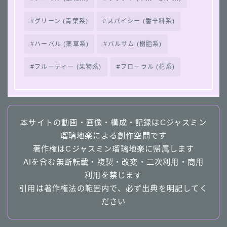
グリーン (青葉系)
スパイシー (香辛料系)
ハーバル (薬草系)
バルサム (樹脂系)
フルーティー (果物系)
フローラル (花系)
本サイトの動画・画像・構成・記録はCジャスミン
瑠璃地楽による創作空間です
著作権はCジャスミン瑠璃地楽に帰属します
AIを含む無断転載・複製・改変・二次利用・商用
利用を禁じます
引用は著作権法の範囲内で、必ず出典を明記してく
ださい