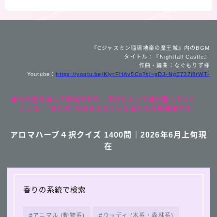
『Cジャスミン瑠璃地楽の魔王城』内のBGM
タイトル：『Nightfall Castle』
作曲・編曲：なぐもりず様
Youtube：
https://youtu.be/KlyrFHAv5Co?si=gD3-NgE737i8rWT-
香りの色を通して記憶を呼び、学びによって魂が整っていく──
ここは、“またね”の光を覚えている者たちの魔導城です。
アロマハーブ４択クイズ 1400問｜2026年6月上旬現
在
香りの系統で検索
アニマル (動物系)
ウッディ (木系・森林系)